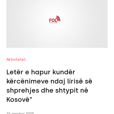
Aktivitetet
Letër e hapur kundër
kërcënimeve ndaj lirisë së
shprehjes dhe shtypit në
Kosovë"
22 qershor 2009