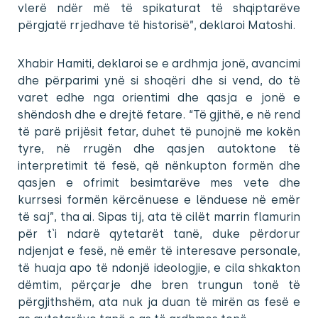
vlerë ndër më të spikaturat të shqiptarëve
përgjatë rrjedhave të historisë”, deklaroi Matoshi.
Xhabir Hamiti, deklaroi se e ardhmja jonë, avancimi
dhe përparimi ynë si shoqëri dhe si vend, do të
varet edhe nga orientimi dhe qasja e jonë e
shëndosh dhe e drejtë fetare. “Të gjithë, e në rend
të parë prijësit fetar, duhet të punojnë me kokën
tyre, në rrugën dhe qasjen autoktone të
interpretimit të fesë, që nënkupton formën dhe
qasjen e ofrimit besimtarëve mes vete dhe
kurrsesi formën kërcënuese e lënduese në emër
të saj”, tha ai. Sipas tij, ata të cilët marrin flamurin
për t`i ndarë qytetarët tanë, duke përdorur
ndjenjat e fesë, në emër të interesave personale,
të huaja apo të ndonjë ideologjie, e cila shkakton
dëmtim, përçarje dhe bren trungun tonë të
përgjithshëm, ata nuk ja duan të mirën as fesë e