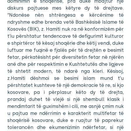
dominimin e shoqërisë, pra duke mbajtur një
diskurs pajtuese mes këtyre dy të drejtave.
“Ndonëse nën shtrëngesa e kërcënime të
ndryshme edhe brenda vetë Bashkësisë Islame të
Kosovës (BIK), z. Hamiti nuk ra në konformizëm për
t’iu përshtatur tendencave të defigurimit kulturor
e shpirtëror të kësaj shoqërie dhe këtij vendi, duke
luftuar me fuqinë e fjalës për të drejtën e besimit
fetar, përkatësisht për diversitetin fetar në njërën
anë dhe për respektimin e Kushtetutës dhe ligjeve
të shtetit modern, të ndarë nga kleri. Kësisoj,
z.Hamiti dëshmoi se besimi islam mund t’u
përshtatet kushteve të një demokracie të re, si kjo
kosovare, pa i përplasur këto dy të drejta,
prandaj duhet të vlejë si një shembull klasik i
mendimtarit të guximshëm i cili, me asnjë çmim nuk
u pajtua me ndërrimin e karakterit multifetar të
shoqërisë kosovare, duke e ruajtur të paprekur
tolerancën dhe ekumenizimin ndërfetar, si një