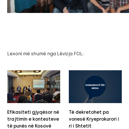
Lexoni më shumë nga Lëvizja FOL:
Efikasiteti gjyqësor në
Të dekretohet pa
trajtimin e kontesteve
vonesë Kryeprokurori i
të punës në Kosovë
ri i Shtetit