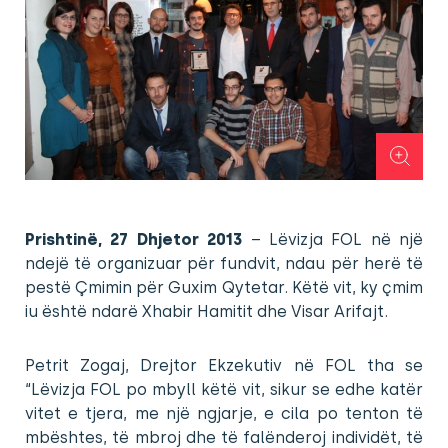
Prishtinë, 27 Dhjetor 2013
– Lëvizja FOL në një
ndejë të organizuar për fundvit, ndau për herë të
pestë Çmimin për Guxim Qytetar. Këtë vit, ky çmim
iu është ndarë Xhabir Hamitit dhe Visar Arifajt.
Petrit Zogaj, Drejtor Ekzekutiv në FOL tha se
“Lëvizja FOL po mbyll këtë vit, sikur se edhe katër
vitet e tjera, me një ngjarje, e cila po tenton të
mbështes, të mbroj dhe të falënderoj individët, të