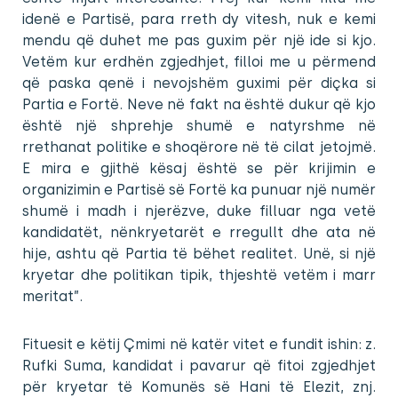
idenë e Partisë, para rreth dy vitesh, nuk e kemi
mendu që duhet me pas guxim për një ide si kjo.
Vetëm kur erdhën zgjedhjet, filloi me u përmend
që paska qenë i nevojshëm guximi për diçka si
Partia e Fortë. Neve në fakt na është dukur që kjo
është një shprehje shumë e natyrshme në
rrethanat politike e shoqërore në të cilat jetojmë.
E mira e gjithë kësaj është se për krijimin e
organizimin e Partisë së Fortë ka punuar një numër
shumë i madh i njerëzve, duke filluar nga vetë
kandidatët, nënkryetarët e rregullt dhe ata në
hije, ashtu që Partia të bëhet realitet. Unë, si një
kryetar dhe politikan tipik, thjeshtë vetëm i marr
meritat”.
Fituesit e këtij Çmimi në katër vitet e fundit ishin: z.
Rufki Suma, kandidat i pavarur që fitoi zgjedhjet
për kryetar të Komunës së Hani të Elezit, znj.