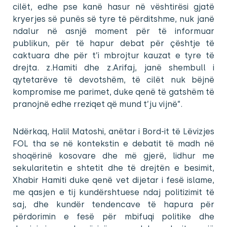
cilët, edhe pse kanë hasur në vështirësi gjatë
kryerjes së punës së tyre të përditshme, nuk janë
ndalur në asnjë moment për të informuar
publikun, për të hapur debat për çështje të
caktuara dhe për t’i mbrojtur kauzat e tyre të
drejta. z.Hamiti dhe z.Arifaj, janë shembull i
qytetarëve të devotshëm, të cilët nuk bëjnë
kompromise me parimet, duke qenë të gatshëm të
pranojnë edhe rreziqet që mund t’ju vijnë”.
Ndërkaq, Halil Matoshi, anëtar i Bord-it të Lëvizjes
FOL tha se në kontekstin e debatit të madh në
shoqërinë kosovare dhe më gjerë, lidhur me
sekularitetin e shtetit dhe të drejtën e besimit,
Xhabir Hamiti duke qenë vet dijetar i fesë islame,
me qasjen e tij kundërshtuese ndaj politizimit të
saj, dhe kundër tendencave të hapura për
përdorimin e fesë për mbifuqi politike dhe