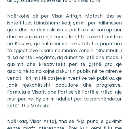
as qytetarëve tanë e as të ardhmes tonë.
Ndërkohë që për Visar Arifajn, Matoshi tha se
ishte fitues i bindshëm i këtij çmimi, për ndihmesën
që e dha në demaskimin e politikës së korruptuar
dhe në krijimin e një fryme krejt të freskët politike
në Kosovë, që kulminoi me rezultatet e papritura
të zgjedhjeve lokale në mbarë vendin. “Shembulli i
tij sa është i veçantë, aq duhet të jetë dhe model i
guximit dhe kreativitetit për të gjithë ata që
aspirojnë ta ndikojnë diskursin publik në të mirën e
vendit, i krijimit të qasjeve inventive tek publiku, që
janë njëkohësisht popullore dhe progresive.
Formula e Visarit dhe Partisë së Fortë e rrëzoi një
mur për ne. Ky çmim ndahet për ta përshëndetur
këtë”, tha Matoshi.
Ndërkaq, Visar Arifaj, tha se “kjo puna e guximit
është mjaft interesante. Prej kur kemi fillu me