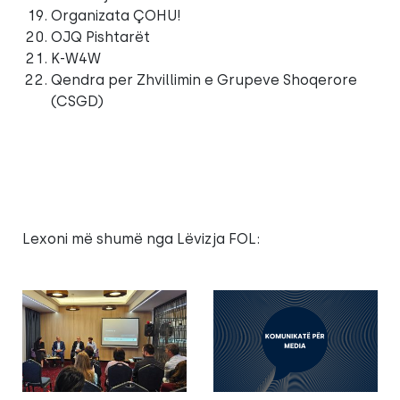
Organizata ÇOHU!
OJQ Pishtarët
K-W4W
Qendra per Zhvillimin e Grupeve Shoqerore
(CSGD)
Lexoni më shumë nga Lëvizja FOL: