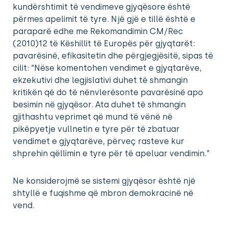
kundërshtimit të vendimeve gjyqësore është
përmes apelimit të tyre. Një gjë e tillë është e
paraparë edhe me Rekomandimin CM/Rec
(2010)12 të Këshillit të Europës për gjyqtarët:
pavarësinë, efikasitetin dhe përgjegjësitë, sipas të
cilit: “Nëse komentohen vendimet e gjyqtarëve,
ekzekutivi dhe legjislativi duhet të shmangin
kritikën që do të nënvlerësonte pavarësinë apo
besimin në gjyqësor. Ata duhet të shmangin
gjithashtu veprimet që mund të vënë në
pikëpyetje vullnetin e tyre për të zbatuar
vendimet e gjyqtarëve, përveç rasteve kur
shprehin qëllimin e tyre për të apeluar vendimin.”
Ne konsiderojmë se sistemi gjyqësor është një
shtyllë e fuqishme që mbron demokracinë në
vend.