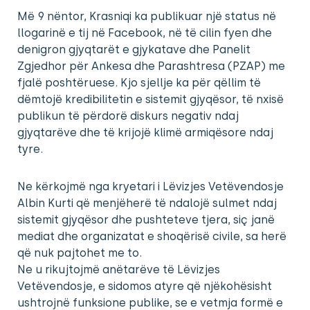
Më 9 nëntor, Krasniqi ka publikuar një status në
llogarinë e tij në Facebook, në të cilin fyen dhe
denigron gjyqtarët e gjykatave dhe Panelit
Zgjedhor për Ankesa dhe Parashtresa (PZAP) me
fjalë poshtëruese. Kjo sjellje ka për qëllim të
dëmtojë kredibilitetin e sistemit gjyqësor, të nxisë
publikun të përdorë diskurs negativ ndaj
gjyqtarëve dhe të krijojë klimë armiqësore ndaj
tyre.
Ne kërkojmë nga kryetari i Lëvizjes Vetëvendosje
Albin Kurti që menjëherë të ndalojë sulmet ndaj
sistemit gjyqësor dhe pushteteve tjera, siç janë
mediat dhe organizatat e shoqërisë civile, sa herë
që nuk pajtohet me to.
Ne u rikujtojmë anëtarëve të Lëvizjes
Vetëvendosje, e sidomos atyre që njëkohësisht
ushtrojnë funksione publike, se e vetmja formë e