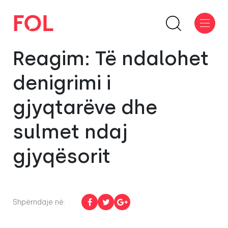
Reagim: Të ndalohet
denigrimi i
gjyqtarëve dhe
sulmet ndaj
gjyqësorit
Shpërndaje në: