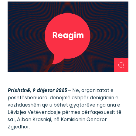
Prishtinë, 9 dhjetor 2025
– Ne, organizatat e
poshtëshënuara, dënojmë ashpër denigrimin e
vazhdueshëm që u bëhet gjyqtarëve nga ana e
Lëvizjes Vetëvendosje përmes përfaqësuesit të
saj, Alban Krasniqi, në Komisionin Qendror
Zgjedhor.