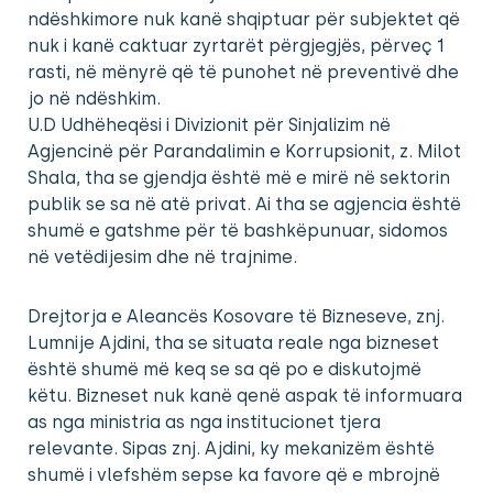
ndëshkimore nuk kanë shqiptuar për subjektet që
nuk i kanë caktuar zyrtarët përgjegjës, përveç 1
rasti, në mënyrë që të punohet në preventivë dhe
jo në ndëshkim.
U.D Udhëheqësi i Divizionit për Sinjalizim në
Agjencinë për Parandalimin e Korrupsionit, z. Milot
Shala, tha se gjendja është më e mirë në sektorin
publik se sa në atë privat. Ai tha se agjencia është
shumë e gatshme për të bashkëpunuar, sidomos
në vetëdijesim dhe në trajnime.
Drejtorja e Aleancës Kosovare të Bizneseve, znj.
Lumnije Ajdini, tha se situata reale nga bizneset
është shumë më keq se sa që po e diskutojmë
këtu. Bizneset nuk kanë qenë aspak të informuara
as nga ministria as nga institucionet tjera
relevante. Sipas znj. Ajdini, ky mekanizëm është
shumë i vlefshëm sepse ka favore që e mbrojnë