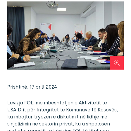
Prishtinë, 17 prill 2024
Lëvizja FOL, me mbështetjen e Aktivitetit të
USAID-it për Integritet të Komunave të Kosovës,
ka mbajtur tryezën e diskutimit në lidhje me
sinjalizimin në sektorin privat, ku u shpalosen
gjetjet e raportit të Lëvizjes FOL të titulluar: