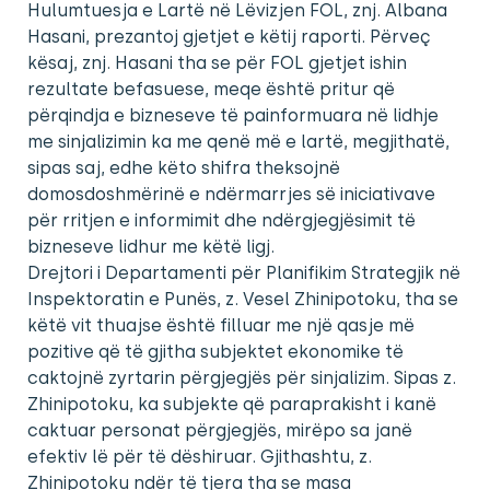
Hulumtuesja e Lartë në Lëvizjen FOL, znj. Albana
Hasani, prezantoj gjetjet e këtij raporti. Përveç
kësaj, znj. Hasani tha se për FOL gjetjet ishin
rezultate befasuese, meqe është pritur që
përqindja e bizneseve të painformuara në lidhje
me sinjalizimin ka me qenë më e lartë, megjithatë,
sipas saj, edhe këto shifra theksojnë
domosdoshmërinë e ndërmarrjes së iniciativave
për rritjen e informimit dhe ndërgjegjësimit të
bizneseve lidhur me këtë ligj.
Drejtori i Departamenti për Planifikim Strategjik në
Inspektoratin e Punës, z. Vesel Zhinipotoku, tha se
këtë vit thuajse është filluar me një qasje më
pozitive që të gjitha subjektet ekonomike të
caktojnë zyrtarin përgjegjës për sinjalizim. Sipas z.
Zhinipotoku, ka subjekte që paraprakisht i kanë
caktuar personat përgjegjës, mirëpo sa janë
efektiv lë për të dëshiruar. Gjithashtu, z.
Zhinipotoku ndër të tjera tha se masa