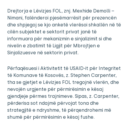
Drejtorja e Lëvizjes FOL, znj. Mexhide Demolli –
Nimani, falënderoi pjesëmarrësit për prezencën
dhe shpjegoj se kjo anketë vlerësoi shkallën në të
cilën subjektet e sektorit privat janë të
informuara për mekanizmin e sinjalizimit si dhe
nivelin e zbatimit të Ligjit për Mbrojtjen e
Sinjalizuesve në sektorin privat.
Përfaqësuesi i Aktivitetit të USAID-it për Integritet
të Komunave të Kosovës, z. Stephen Carpenter,
tha se gjetjet e Lëvizjes FOL tregojnë vlerën, dhe
nevojën urgjente për përmirësimin e kësaj
gjendjeje përmes trajnimeve. Sipas, z. Carpenter,
përderisa sot ndajmë përvojat tona dhe
strategjitë e ndryshme, të përqendrohemi më
shumë për përmirësimin e kësaj fushe.