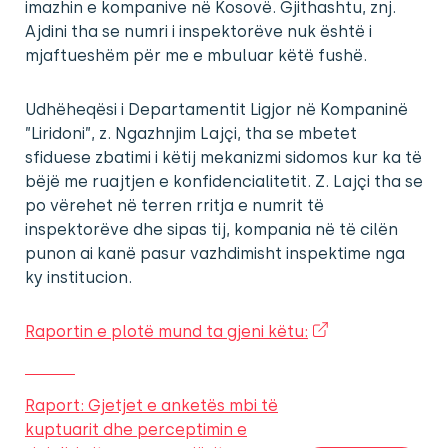
imazhin e kompanive në Kosovë. Gjithashtu, znj.
Ajdini tha se numri i inspektorëve nuk është i
mjaftueshëm për me e mbuluar këtë fushë.
Udhëheqësi i Departamentit Ligjor në Kompaninë
”Liridoni”, z. Ngazhnjim Lajçi, tha se mbetet
sfiduese zbatimi i këtij mekanizmi sidomos kur ka të
bëjë me ruajtjen e konfidencialitetit. Z. Lajçi tha se
po vërehet në terren rritja e numrit të
inspektorëve dhe sipas tij, kompania në të cilën
punon ai kanë pasur vazhdimisht inspektime nga
ky institucion.
Raportin e plotë mund ta gjeni këtu:
Raport: Gjetjet e anketës mbi të
kuptuarit dhe perceptimin e