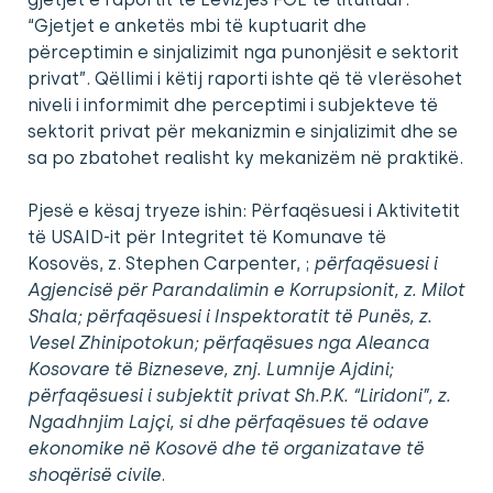
“Gjetjet e anketës mbi të kuptuarit dhe
përceptimin e sinjalizimit nga punonjësit e sektorit
privat”. Qëllimi i këtij raporti ishte që të vlerësohet
niveli i informimit dhe perceptimi i subjekteve të
sektorit privat për mekanizmin e sinjalizimit dhe se
sa po zbatohet realisht ky mekanizëm në praktikë.
Pjesë e kësaj tryeze ishin: Përfaqësuesi i Aktivitetit
të USAID-it për Integritet të Komunave të
Kosovës, z. Stephen Carpenter, ;
përfaqësuesi i
Agjencisë për Parandalimin e Korrupsionit, z. Milot
Shala; përfaqësuesi i Inspektoratit të Punës, z.
Vesel Zhinipotokun; përfaqësues nga Aleanca
Kosovare të Bizneseve, znj. Lumnije Ajdini;
përfaqësuesi i subjektit privat Sh.P.K. “Liridoni”, z.
Ngadhnjim Lajçi, si dhe përfaqësues të odave
ekonomike në Kosovë dhe të organizatave të
shoqërisë civile
.