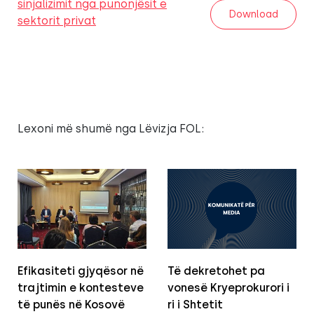
sinjalizimit nga punonjësit e
Download
sektorit privat
Lexoni më shumë nga Lëvizja FOL:
Efikasiteti gjyqësor në
Të dekretohet pa
trajtimin e kontesteve
vonesë Kryeprokurori i
të punës në Kosovë
ri i Shtetit