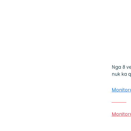
Nga 8 ve
nuk ka q
Monitoru
Monitoru