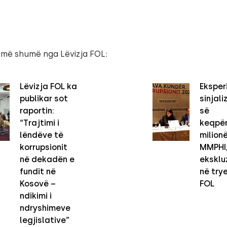
 më shumë nga Lëvizja FOL:
Lëvizja FOL ka
Eksper
publikar sot
sinjal
raportin:
së
“Trajtimi i
keqpë
lëndëve të
milion
korrupsionit
MMPHI,
në dekadën e
eksklu
fundit në
në try
Kosovë –
FOL
ndikimi i
ndryshimeve
legjislative”