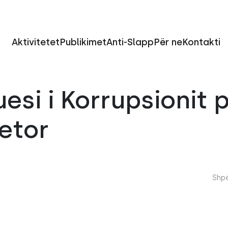
Aktivitetet
Publikimet
Anti-Slapp
Për ne
Kontakti
esi i Korrupsionit 
etor
Shpë