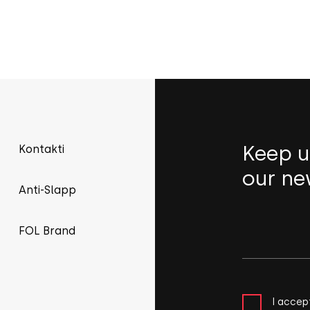
Keep u
Kontakti
our ne
Anti-Slapp
FOL Brand
I accep