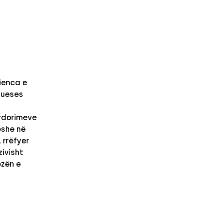
ienca e
izueses
rdorimeve
ëshe në
 rrëfyer
zivisht
ezën e