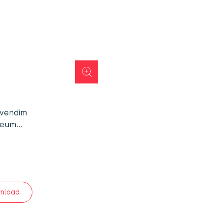
 vendim
t&eum…
nload