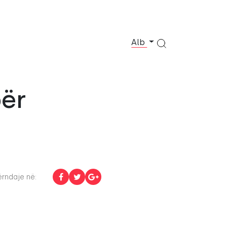
Alb
për
rndaje në: