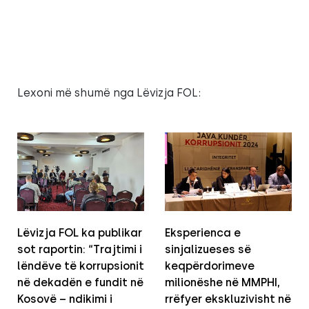
Lexoni më shumë nga Lëvizja FOL:
Lëvizja FOL ka publikar
Eksperienca e
sot raportin: “Trajtimi i
sinjalizueses së
lëndëve të korrupsionit
keqpërdorimeve
në dekadën e fundit në
milionëshe në MMPHI,
Kosovë – ndikimi i
rrëfyer ekskluzivisht në