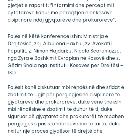
gjetjet e raportit: “Informimi dhe perceptimi i
qytetarëve lidhur me paraqitjen e ankesave
disiplinore ndaj gjyqtarëve dhe prokurorëve”.
Folës në këtë konferencë ishin: Ministrja e
Drejtësisë, znj. Albulena Haxhiu; zv. Avokati I
Popullit, z. Niman Hajdari; z. Nicola Scaramuzzo,
nga Zyra e Bashkimit Evropian në Kosovë dhe z.
Gëzim Shala nga Instituti i Kosovës për Drejtësi –
IKD.
Folësit kanë diskutuar mbi rëndësinë dhe sfidat e
zbatimit të Ligjit për përgjegjësinë disiplinore të
gjyqtarëve dhe prokurorëve, duke vënë theksin
mbi rëndësinë e zbatimit të duhur të tij duke
siguruar që gjyqtarët dhe prokurorët të mbahen
përgjegjës sipas standardeve më të larta, duke
nxitur një proces gjyqësor të drejtë dhe