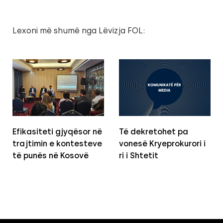
Lexoni më shumë nga Lëvizja FOL:
Efikasiteti gjyqësor në
Të dekretohet pa
trajtimin e kontesteve
vonesë Kryeprokurori i
të punës në Kosovë
ri i Shtetit