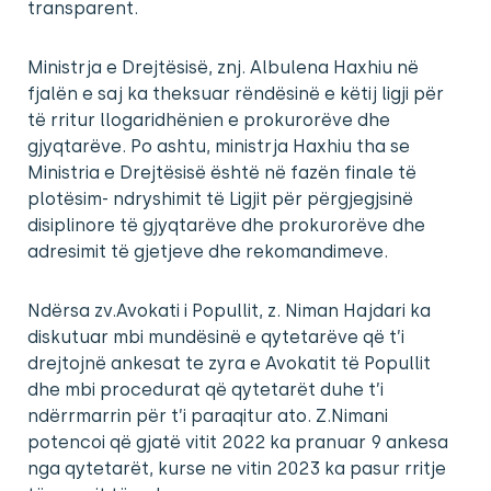
transparent.
Ministrja e Drejtësisë, znj. Albulena Haxhiu në
fjalën e saj ka theksuar rëndësinë e këtij ligji për
të rritur llogaridhënien e prokurorëve dhe
gjyqtarëve. Po ashtu, ministrja Haxhiu tha se
Ministria e Drejtësisë është në fazën finale të
plotësim- ndryshimit të Ligjit për përgjegjsinë
disiplinore të gjyqtarëve dhe prokurorëve dhe
adresimit të gjetjeve dhe rekomandimeve.
Ndërsa zv.Avokati i Popullit, z. Niman Hajdari ka
diskutuar mbi mundësinë e qytetarëve që t’i
drejtojnë ankesat te zyra e Avokatit të Popullit
dhe mbi procedurat që qytetarët duhe t’i
ndërrmarrin për t’i paraqitur ato. Z.Nimani
potencoi që gjatë vitit 2022 ka pranuar 9 ankesa
nga qytetarët, kurse ne vitin 2023 ka pasur rritje