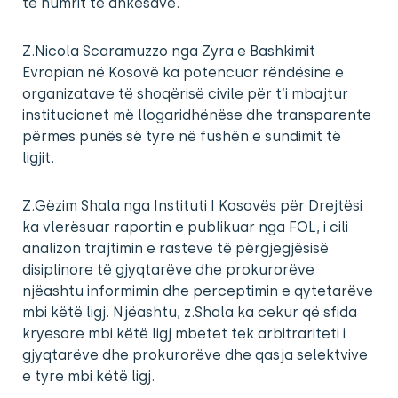
të numrit të ankesave.
Z.Nicola Scaramuzzo nga Zyra e Bashkimit
Evropian në Kosovë ka potencuar rëndësine e
organizatave të shoqërisë civile për t’i mbajtur
institucionet më llogaridhënëse dhe transparente
përmes punës së tyre në fushën e sundimit të
ligjit.
Z.Gëzim Shala nga Instituti I Kosovës për Drejtësi
ka vlerësuar raportin e publikuar nga FOL, i cili
analizon trajtimin e rasteve të përgjegjësisë
disiplinore të gjyqtarëve dhe prokurorëve
njëashtu informimin dhe perceptimin e qytetarëve
mbi këtë ligj. Njëashtu, z.Shala ka cekur që sfida
kryesore mbi këtë ligj mbetet tek arbitrariteti i
gjyqtarëve dhe prokurorëve dhe qasja selektvive
e tyre mbi këtë ligj.