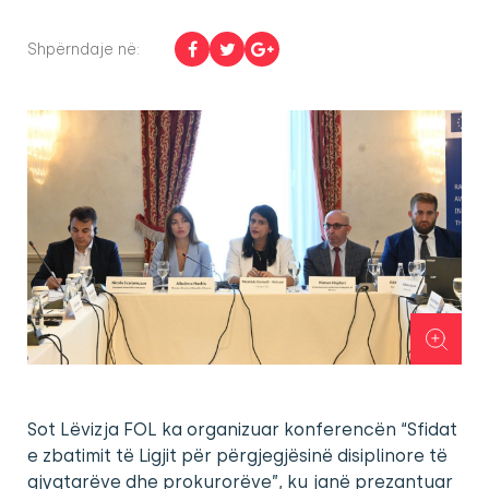
Shpërndaje në:
Sot Lëvizja FOL ka organizuar konferencën “Sfidat
e zbatimit të Ligjit për përgjegjësinë disiplinore të
gjyqtarëve dhe prokurorëve”, ku janë prezantuar