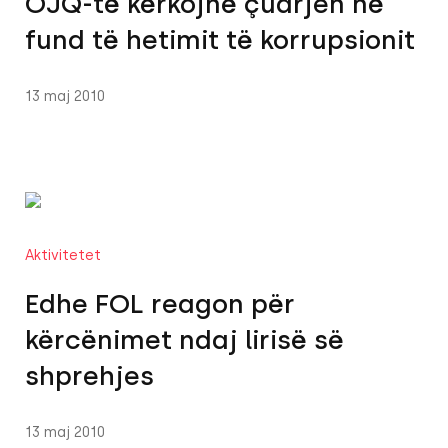
OJQ-të kërkojnë çuarjen në
fund të hetimit të korrupsionit
13 maj 2010
Aktivitetet
Edhe FOL reagon për
kërcënimet ndaj lirisë së
shprehjes
13 maj 2010