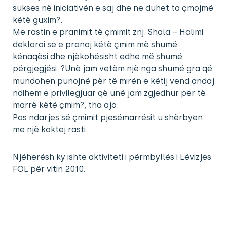
sukses në iniciativën e saj dhe ne duhet ta çmojmë
këtë guxim?.
Me rastin e pranimit të çmimit znj. Shala – Halimi
deklaroi se e pranoj këtë çmim më shumë
kënaqësi dhe njëkohësisht edhe më shumë
përgjegjësi. ?Unë jam vetëm një nga shumë gra që
mundohen punojnë për të mirën e këtij vend andaj
ndihem e privilegjuar që unë jam zgjedhur për të
marrë këtë çmim?, tha ajo.
Pas ndarjes së çmimit pjesëmarrësit u shërbyen
me një koktej rasti.
Njëherësh ky ishte aktiviteti i përmbyllës i Lëvizjes
FOL për vitin 2010.