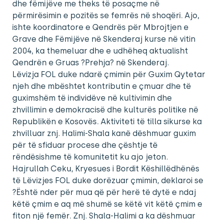
dhe fëmijëve me theks të posaçme në
përmirësimin e pozitës se femrës në shoqëri. Ajo,
ishte koordinatore e Qendrës për Mbrojtjen e
Grave dhe Fëmijëve në Skenderaj kurse në vitin
2004, ka themeluar dhe e udhëheq aktualisht
Qendrën e Gruas ?Prehja? në Skenderaj.
Lëvizja FOL duke ndarë çmimin për Guxim Qytetar
njeh dhe mbështet kontributin e çmuar dhe të
guximshëm të individëve në kultivimin dhe
zhvillimin e demokracisë dhe kulturës politike në
Republikën e Kosovës. Aktiviteti të tilla sikurse ka
zhvilluar znj. Halimi-Shala kanë dëshmuar guxim
për të sfiduar procese dhe çështje të
rëndësishme të komunitetit ku ajo jeton.
Hajrullah Ceku, Kryesues i Bordit Këshillëdhënës
të Lëvizjes FOL duke dorëzuar çmimin, deklaroi se
?Është nder për mua që për herë të dytë e ndaj
këtë çmim e aq më shumë se këtë vit këtë çmim e
fiton një femër. Znj. Shala-Halimi a ka dëshmuar