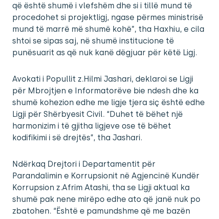
që është shumë i vlefshëm dhe si i tillë mund të
procedohet si projektligj, ngase përmes ministrisë
mund të marrë më shumë kohë”, tha Haxhiu, e cila
shtoi se sipas saj, në shumë institucione të
punësuarit as që nuk kanë dëgjuar për këtë Ligj.
Avokati i Popullit z.Hilmi Jashari, deklaroi se Ligji
për Mbrojtjen e Informatorëve bie ndesh dhe ka
shumë kohezion edhe me ligje tjera siç është edhe
Ligji për Shërbyesit Civil. “Duhet të bëhet një
harmonizim i të gjitha ligjeve ose të bëhet
kodifikimi i së drejtës”, tha Jashari.
Ndërkaq Drejtori i Departamentit për
Parandalimin e Korrupsionit në Agjencinë Kundër
Korrupsion z.Afrim Atashi, tha se Ligji aktual ka
shumë pak nene mirëpo edhe ato që janë nuk po
zbatohen. “Është e pamundshme që me bazën