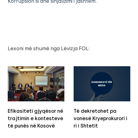
Korrupsion si dhe sinjalizimi i jashtëm.
Lexoni më shumë nga Lëvizja FOL:
Efikasiteti gjyqësor në
Të dekretohet pa
trajtimin e kontesteve
vonesë Kryeprokurori i
të punës në Kosovë
ri i Shtetit