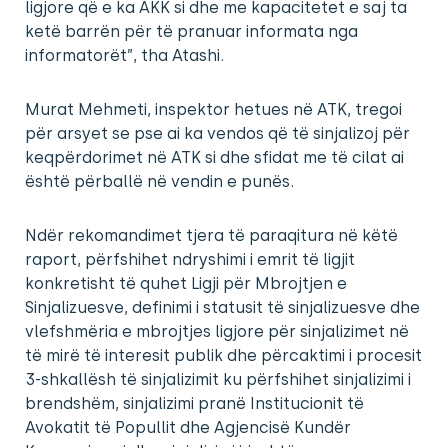
ligjore që e ka AKK si dhe me kapacitetet e saj ta
ketë barrën për të pranuar informata nga
informatorët”, tha Atashi.
Murat Mehmeti, inspektor hetues në ATK, tregoi
për arsyet se pse ai ka vendos që të sinjalizoj për
keqpërdorimet në ATK si dhe sfidat me të cilat ai
është përballë në vendin e punës.
Ndër rekomandimet tjera të paraqitura në këtë
raport, përfshihet ndryshimi i emrit të ligjit
konkretisht të quhet Ligji për Mbrojtjen e
Sinjalizuesve, definimi i statusit të sinjalizuesve dhe
vlefshmëria e mbrojtjes ligjore për sinjalizimet në
të mirë të interesit publik dhe përcaktimi i procesit
3-shkallësh të sinjalizimit ku përfshihet sinjalizimi i
brendshëm, sinjalizimi pranë Institucionit të
Avokatit të Popullit dhe Agjencisë Kundër