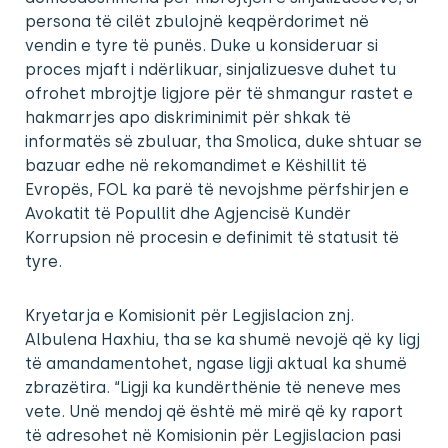
persona të cilët zbulojnë keqpërdorimet në
vendin e tyre të punës. Duke u konsideruar si
proces mjaft i ndërlikuar, sinjalizuesve duhet tu
ofrohet mbrojtje ligjore për të shmangur rastet e
hakmarrjes apo diskriminimit për shkak të
informatës së zbuluar, tha Smolica, duke shtuar se
bazuar edhe në rekomandimet e Këshillit të
Evropës, FOL ka parë të nevojshme përfshirjen e
Avokatit të Popullit dhe Agjencisë Kundër
Korrupsion në procesin e definimit të statusit të
tyre.
Kryetarja e Komisionit për Legjislacion znj.
Albulena Haxhiu, tha se ka shumë nevojë që ky ligj
të amandamentohet, ngase ligji aktual ka shumë
zbrazëtira. “Ligji ka kundërthënie të neneve mes
vete. Unë mendoj që është më mirë që ky raport
të adresohet në Komisionin për Legjislacion pasi