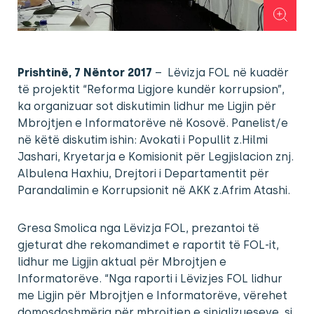
Prishtinë, 7 Nëntor 2017
– Lëvizja FOL në kuadër
të projektit “Reforma Ligjore kundër korrupsion”,
ka organizuar sot diskutimin lidhur me Ligjin për
Mbrojtjen e Informatorëve në Kosovë. Panelist/e
në këtë diskutim ishin: Avokati i Popullit z.Hilmi
Jashari, Kryetarja e Komisionit për Legjislacion znj.
Albulena Haxhiu, Drejtori i Departamentit për
Parandalimin e Korrupsionit në AKK z.Afrim Atashi.
Gresa Smolica nga Lëvizja FOL, prezantoi të
gjeturat dhe rekomandimet e raportit të FOL-it,
lidhur me Ligjin aktual për Mbrojtjen e
Informatorëve. “Nga raporti i Lëvizjes FOL lidhur
me Ligjin për Mbrojtjen e Informatorëve, vërehet
domosdoshmëria për mbrojtjen e sinjalizueseve, si