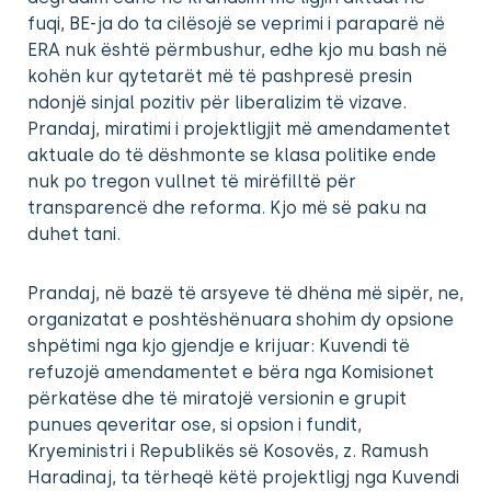
fuqi, BE-ja do ta cilësojë se veprimi i paraparë në
ERA nuk është përmbushur, edhe kjo mu bash në
kohën kur qytetarët më të pashpresë presin
ndonjë sinjal pozitiv për liberalizim të vizave.
Prandaj, miratimi i projektligjit më amendamentet
aktuale do të dëshmonte se klasa politike ende
nuk po tregon vullnet të mirëfilltë për
transparencë dhe reforma. Kjo më së paku na
duhet tani.
Prandaj, në bazë të arsyeve të dhëna më sipër, ne,
organizatat e poshtëshënuara shohim dy opsione
shpëtimi nga kjo gjendje e krijuar: Kuvendi të
refuzojë amendamentet e bëra nga Komisionet
përkatëse dhe të miratojë versionin e grupit
punues qeveritar ose, si opsion i fundit,
Kryeministri i Republikës së Kosovës, z. Ramush
Haradinaj, ta tërheqë këtë projektligj nga Kuvendi