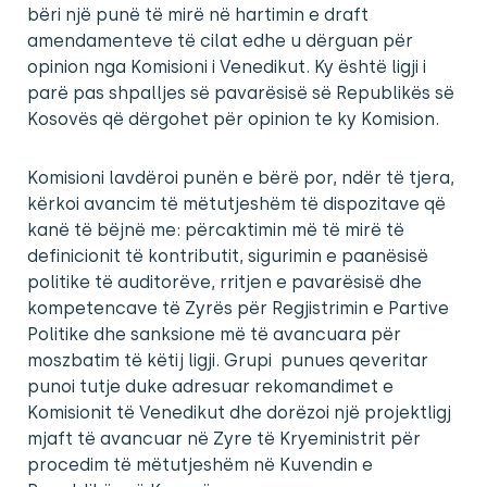
bëri një punë të mirë në hartimin e draft
amendamenteve të cilat edhe u dërguan për
opinion nga Komisioni i Venedikut. Ky është ligji i
parë pas shpalljes së pavarësisë së Republikës së
Kosovës që dërgohet për opinion te ky Komision.
Komisioni lavdëroi punën e bërë por, ndër të tjera,
kërkoi avancim të mëtutjeshëm të dispozitave që
kanë të bëjnë me: përcaktimin më të mirë të
definicionit të kontributit, sigurimin e paanësisë
politike të auditorëve, rritjen e pavarësisë dhe
kompetencave të Zyrës për Regjistrimin e Partive
Politike dhe sanksione më të avancuara për
moszbatim të këtij ligji. Grupi punues qeveritar
punoi tutje duke adresuar rekomandimet e
Komisionit të Venedikut dhe dorëzoi një projektligj
mjaft të avancuar në Zyre të Kryeministrit për
procedim të mëtutjeshëm në Kuvendin e