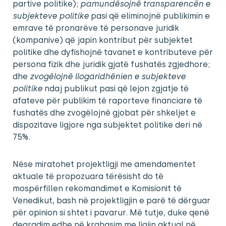
partive politike);
pamundësojnë transparencën
e
subjekteve politike
pasi që eliminojnë publikimin e
emrave të pronarëve të personave juridik
(kompanive) që japin kontribut për subjektet
politike dhe dyfishojnë tavanet e kontributeve për
persona fizik dhe juridik gjatë fushatës zgjedhore;
dhe
zvogëlojnë llogaridhënien e subjekteve
politike
ndaj publikut pasi që lejon zgjatje të
afateve për publikim të raporteve financiare të
fushatës dhe zvogëlojnë gjobat për shkeljet e
dispozitave ligjore nga subjektet politike deri në
75%.
Nëse miratohet projektligji me amendamentet
aktuale të propozuara tërësisht do të
mospërfillen rekomandimet e Komisionit të
Venedikut, bash në projektligjin e parë të dërguar
për opinion si shtet i pavarur. Më tutje, duke qenë
degradim edhe në krahasim me ligjin aktual në