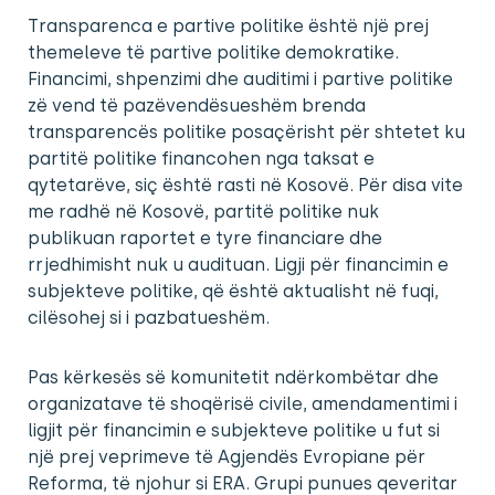
Transparenca e partive politike është një prej
themeleve të partive politike demokratike.
Financimi, shpenzimi dhe auditimi i partive politike
zë vend të pazëvendësueshëm brenda
transparencës politike posaçërisht për shtetet ku
partitë politike financohen nga taksat e
qytetarëve, siç është rasti në Kosovë. Për disa vite
me radhë në Kosovë, partitë politike nuk
publikuan raportet e tyre financiare dhe
rrjedhimisht nuk u audituan. Ligji për financimin e
subjekteve politike, që është aktualisht në fuqi,
cilësohej si i pazbatueshëm.
Pas kërkesës së komunitetit ndërkombëtar dhe
organizatave të shoqërisë civile, amendamentimi i
ligjit për financimin e subjekteve politike u fut si
një prej veprimeve të Agjendës Evropiane për
Reforma, të njohur si ERA. Grupi punues qeveritar