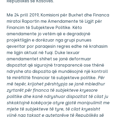
Republikës së Kosovës.
Me 24 prill 2019, Komisioni për Buxhet dhe Financa
miratoi Raportin me Amendamente të Ligjit për
Financim të Subjekteve Politike. Këto
amendamente jo vetëm që e degradojnë
projektligjin e dorëzuar nga grupi punues
qeveritar por paraqesin regres edhe në krahasim
me ligjin aktual në fuqi. Duke lexuar
amendamentet shihet se janë deformuar
dispozitat që sigurojnë transparencë ose thënë
ndryshe ato dispozita që mundësojnë një kontroll
të mirëfilltë financiar të subjekteve politike.
Për
më tepër, krijohet përshtypja se janë mbledhur
zyrtarët për financa të subjekteve kryesore
politike dhe kanë ndryshuar dispozitat të cilat ju
shkaktojnë kokëçarje atyre gjatë manipulimit me
mjete të subjekteve të tyre, të cilat kryesisht
vijnë nga taksat e qytetarëve të Republikës së