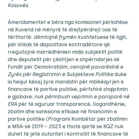
Kosovës.
Amendamentet e bëra nga komisionet përkatëse
në Kuvend në mënyrë të drejtpërdrejt ose të
tërthortë:
dëmtojnë frymën kushtetuese
të ligjit,
për shkak të dispozitave kontradiktore që
rregullojnë marrëdhënien midis subjektit politik
dhe deputetit për çështjen e shpërndarjes së
Fondit për Demokratizim;
cenojnë pavarësinë e
Zyrës për Regjistrimin e Subjekteve Politike
duke
ia hequr kësaj zyre mandatin për mbikëqyrjen e
financave të partive politike, përfshirë shqiptimin
e gjobave;
nuk përmbush veprimin e paraparë në
ERA
për të siguruar transparencë, llogaridhënie,
zbatim dhe sanksione efikase në financimin e
partive politike (Programi Kombëtar për zbatimin
e MSA-së 2019 – 2023 e thotë qartë se KQZ nuk
duhet të jetë autoritet i kontrollit të financave të