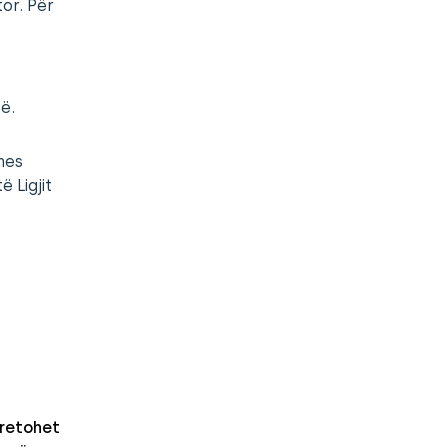
or. Për
ë.
mes
 Ligjit
retohet