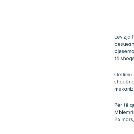
Lëvizja 
besuesh
pjesëmar
të shoqë
Qëllimi 
shoqëria
mekanizm
Për të q
Mbiemri
26 mars,