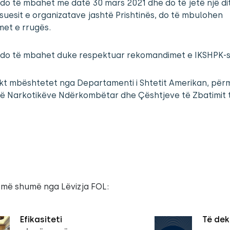
 do të mbahet me datë 30 mars 2021 dhe do të jetë një dit
uesit e organizatave jashtë Prishtinës, do të mbulohen
et e rrugës.
i do të mbahet duke respektuar rekomandimet e IKSHPK-s
ekt mbështetet nga Departamenti i Shtetit Amerikan, për
ë Narkotikëve Ndërkombëtar dhe Çështjeve të Zbatimit të
 më shumë nga Lëvizja FOL:
Efikasiteti
Të dek