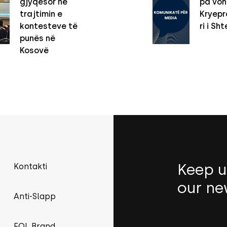
gjyqësor në
pa vo
trajtimin e
Kryepro
kontesteve të
ri i Sht
punës në
Kosovë
Keep u
Kontakti
our ne
Anti-Slapp
FOL Brand