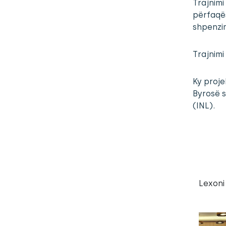
Trajnimi
përfaqës
shpenzim
Trajnim
Ky proj
Byrosë s
(INL).
Lexoni