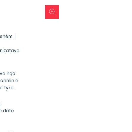
jshëm, i
anizatave
sve nga
dorimin e
ë tyre.
n
më datë