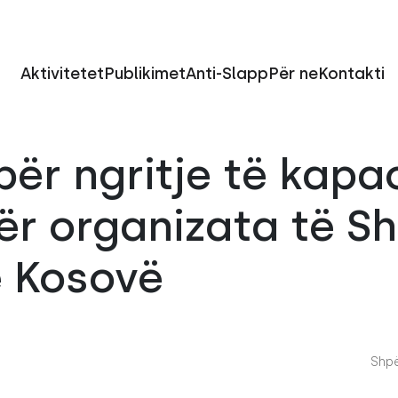
Aktivitetet
Publikimet
Anti-Slapp
Për ne
Kontakti
për ngritje të kapa
për organizata të S
ë Kosovë
Shpë