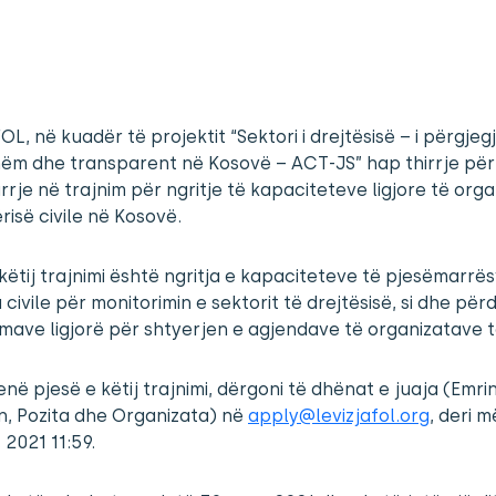
FOL, në kuadër të projektit “Sektori i drejtësisë – i përgjeg
ëm dhe transparent në Kosovë – ACT-JS” hap thirrje për
rje në trajnim për ngritje të kapaciteteve ligjore të org
risë civile në Kosovë.
i këtij trajnimi është ngritja e kapaciteteve të pjesëmarrë
 civile për monitorimin e sektorit të drejtësisë, si dhe për
ave ligjorë për shtyerjen e agjendave të organizatave t
enë pjesë e këtij trajnimi, dërgoni të dhënat e juaja (Emri
n, Pozita dhe Organizata) në
apply@levizjafol.org
, deri 
 2021 11:59.