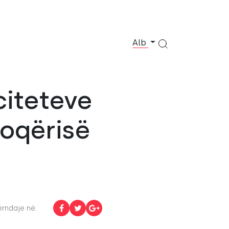
Alb
citeteve
hoqërisë
rndaje në: