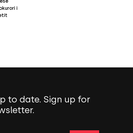
nesë
kurori i
etit
p to date. Sign up for
wsletter.