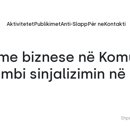
Aktivitetet
Publikimet
Anti-Slapp
Për ne
Kontakti
 me biznese në Kom
 mbi sinjalizimin në
Shpë