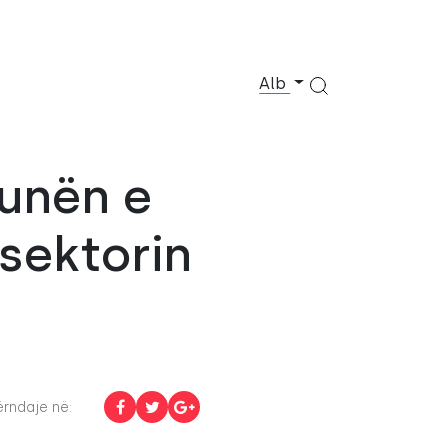
Alb
unën e
 sektorin
rndaje në: