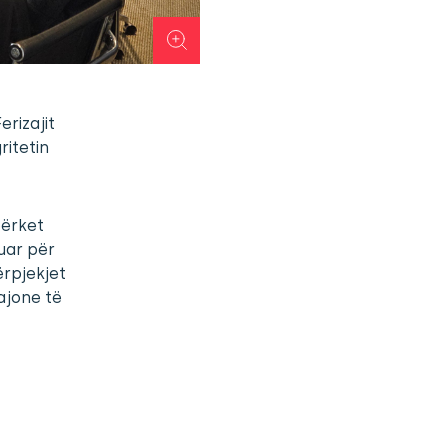
rizajit
ritetin
përket
juar për
ërpjekjet
ajone të