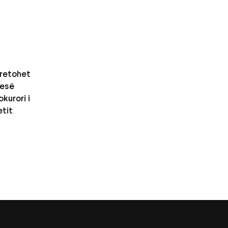
retohet
nesë
kurori i
etit