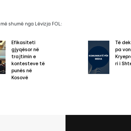
 më shumë nga Lëvizja FOL:
Efikasiteti
Të dek
gjyqësor në
pa vo
trajtimin e
Kryepro
kontesteve të
ri i Sht
punës në
Kosovë