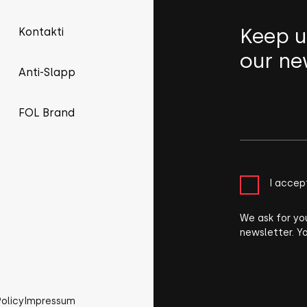
Keep u
Kontakti
our ne
Anti-Slapp
FOL Brand
I accep
We ask for yo
newsletter. Y
Policy
Impressum