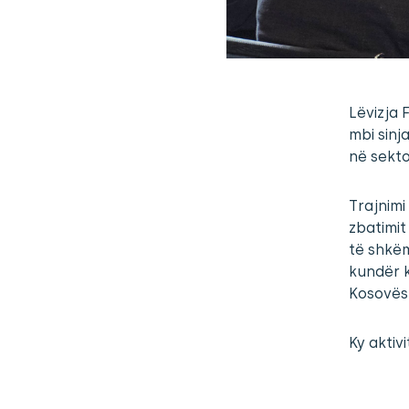
Lëvizja 
mbi sinj
në sekto
Trajnimi
zbatimit
të shkëm
kundër k
Kosovës
Ky aktiv