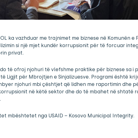
FOL ka vazhduar me trajnimet me biznese në Komunën e Fe
alizimin si një mjet kundër korrupsionit për të forcuar integ
rin privat.
 do të ofroj njohuri të vlefshme praktike për biznese sa i 
 të Ligjit për Mbrojtjen e Sinjalizuesve. Programi është kri
byer njohuri mbi çështjet që lidhen me raportimin dhe p
orrupsionit në këtë sektor dhe do të mbahet në shtatë r
.
itet mbështetet nga USAID – Kosovo Municipal Integrity.