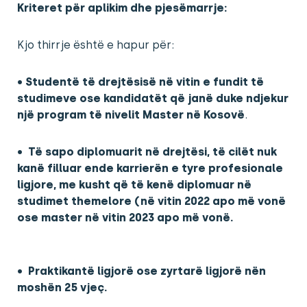
Kriteret për aplikim dhe pjesëmarrje:
Kjo thirrje është e hapur për:
•
Studentë të drejtësisë në vitin e fundit të
studimeve ose kandidatët që janë duke ndjekur
një program të nivelit Master në Kosovë
.
•
Të sapo diplomuarit në drejtësi, të cilët nuk
kanë filluar ende karrierën e tyre profesionale
ligjore, me kusht që të kenë diplomuar në
studimet themelore (në vitin 2022 apo më vonë
ose master në vitin 2023 apo më vonë.
•
Praktikantë ligjorë ose zyrtarë ligjorë nën
moshën 25 vjeç.