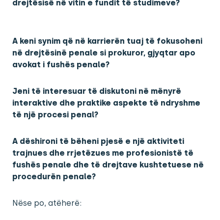
drejtësisë në vitin e fundit të studimeve?
A keni synim që në karrierën tuaj të fokusoheni
në drejtësinë penale si prokuror, gjyqtar apo
avokat i fushës penale?
Jeni të interesuar të diskutoni në mënyrë
interaktive dhe praktike aspekte të ndryshme
të një procesi penal?
A dëshironi të bëheni pjesë e një aktiviteti
trajnues dhe rrjetëzues me profesionistë të
fushës penale dhe të drejtave kushtetuese në
procedurën penale?
Nëse po, atëherë: