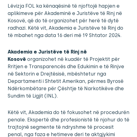
Lëvizja FOL ka kënaqësinë të njoftojë hapjen e
aplikimeve për Akademinë e Juristëve të Rinj në
Kosovë, që do të organizohet për herë të dytë
radhazi. Këtë vit, Akademia e Juristëve të Rinj do
të mbahet nga data 16 deri më 19 Shtator 2024.
Akademia e Juristëve të Rinj në
Kosovë
organizohet në kuadër të Projektit për
Rritjen e Transparencës dhe Edukimin e të Rinjve
në Sektorin e Drejtësisë, mbështetur nga
Departamenti i Shtetit Amerikan, përmes Byrosë
Ndërkombëtare për Çështje të Narkotikëve dhe
Sundim të Ligjit (INL).
Këtë vit, Akademia do të fokusohet në procedurën
penale. Ekspertë dhe profesionistë të njohur do të
trajtojnë segmente të ndryshme të procesit
penal, nga faza e hetimeve deri te aktgjykimi