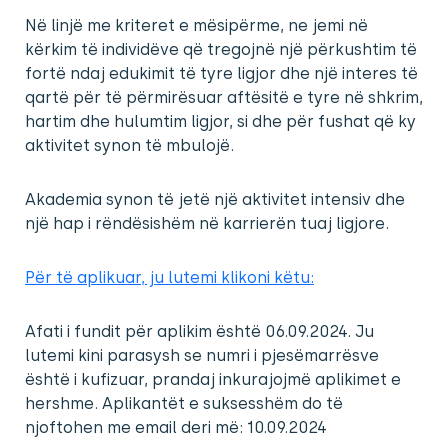
Në linjë me kriteret e mësipërme, ne jemi në
kërkim të individëve që tregojnë një përkushtim të
fortë ndaj edukimit të tyre ligjor dhe një interes të
qartë për të përmirësuar aftësitë e tyre në shkrim,
hartim dhe hulumtim ligjor, si dhe për fushat që ky
aktivitet synon të mbulojë.
Akademia synon të jetë një aktivitet intensiv dhe
një hap i rëndësishëm në karrierën tuaj ligjore.
Për të aplikuar, ju lutemi klikoni këtu:
Afati i fundit për aplikim është 06.09.2024. Ju
lutemi kini parasysh se numri i pjesëmarrësve
është i kufizuar, prandaj inkurajojmë aplikimet e
hershme. Aplikantët e suksesshëm do të
njoftohen me email deri më: 10.09.2024