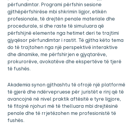
përfundimtar. Programi përfshin sesione
gjithëpërfshirëse mbi shkrimin ligjor, etikën
profesionale, të drejtën penale materiale dhe
procedurale, si dhe raste të simuluara që
përfshijnë elemente nga hetimet deri te trajtimi
gjyqësor përfundimtar i rastit. Të gjitha këto tema
do të trajtohen nga një perspektivë interaktive
dhe dinamike, me përfshirjen e gjyqtarëve,
prokurorëve, avokatëve dhe ekspertëve të tjerë
të fushës.
Akademia synon gjithashtu të ofrojë një platformë
të gjerë dhe ndërvepruese për juristët e rinj që të
avancojnë në nivel praktik aftësitë e tyre ligjore,
të fitojnë njohuri më të thelluara mbi drejtësinë
penale dhe të rrjetëzohen me profesionistë të
fushës.