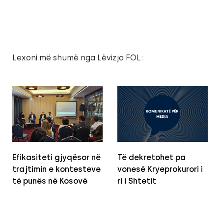
Lexoni më shumë nga Lëvizja FOL:
Efikasiteti gjyqësor në
Të dekretohet pa
trajtimin e kontesteve
vonesë Kryeprokurori i
të punës në Kosovë
ri i Shtetit