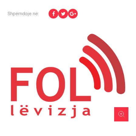
Shpërndaje në: