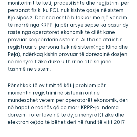
monitorimit të këtij procesi ishte dhe regjistrimi për
personat fizik, ku FOL nuk kishte qasje në sistem.
Kjo sipas z. Dedinca është bllokuar me një vendim
të marrë nga KRPP-ja për arsye sepse ka pasur dy
raste nga operatorët ekonomik të cilët kanë
provuar keqpërdorin sistemin. Ai tha se ata ishin
regjistruar si persona fizik në sistem(nga Klina dhe
Peja), ndërkaq kishin provuar të dorëzojnë dosjen
në mënyrë fizike duke u thirr në atë se janë
tashmë në sistem.
Për shkak të evitimit të këtij problem për
momentin regjistrimi në sistemin online
mundësohet vetëm për operatorët ekonomik, deri
në hapat e radhës që do marr KRPP-ja, ndërsa
dorëzimi i ofertave në të dyja mënyrat(fizike dhe
elektronike)do të bëhet deri në fund të vitit 2017.