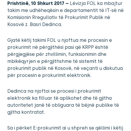
Prishtinë, 10 Shkurt 2017 –
Lëvizja FOL ka mbajtur
takim me udhëheqësin e departamentit të IT-së në
Komisionin Rregullativ të Prokurimit Publik në
Kosovë z. Basri Dedinca.
Gjatë këtij takimi FOL u njoftua me procesin e
prokurimit në përgjithësi pasi që KRPP është
përgjegjëse për zhvillimin, funksionimin dhe
mbikëqyrjen e përgjithshme të sistemit të
prokurimit publik në Kosovë, në veçanti u diskutua
për procesin e prokurimit elektronik.
Dedinca na njoftoi se procesi i prokurimit
elektronik ka filluar të aplikohet dhe të gjitha
autoritetet janë të obliguara të bëjnë publike të
gjitha kontratat.
Sa i përket E-prokurimit ai u shpreh se qëllimi i këtij