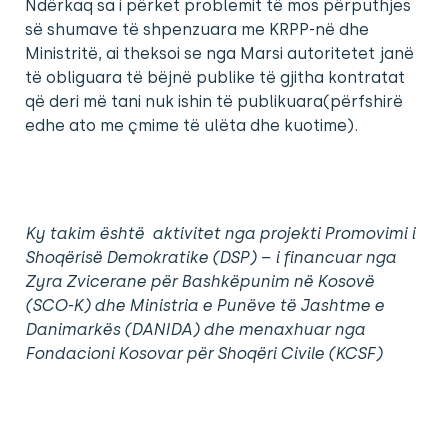
Ndërkaq sa i përket problemit të mos përputhjes
së shumave të shpenzuara me KRPP-në dhe
Ministritë, ai theksoi se nga Marsi autoritetet janë
të obliguara të bëjnë publike të gjitha kontratat
që deri më tani nuk ishin të publikuara(përfshirë
edhe ato me çmime të ulëta dhe kuotime).
Ky takim është aktivitet nga projekti Promovimi i
Shoqërisë Demokratike (DSP) – i financuar nga
Zyra Zvicerane për Bashkëpunim në Kosovë
(SCO-K) dhe Ministria e Punëve të Jashtme e
Danimarkës (DANIDA) dhe menaxhuar nga
Fondacioni Kosovar për Shoqëri Civile (KCSF)