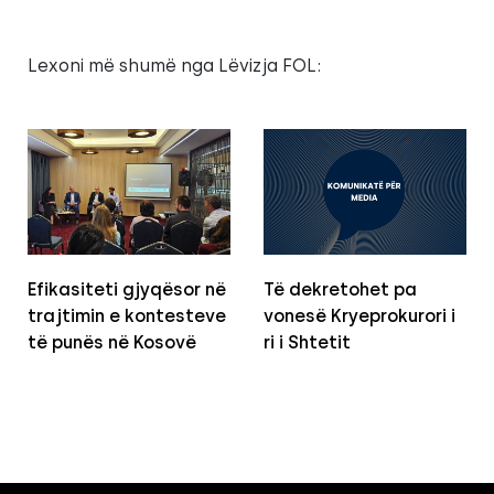
Lexoni më shumë nga Lëvizja FOL:
Efikasiteti gjyqësor në
Të dekretohet pa
trajtimin e kontesteve
vonesë Kryeprokurori i
të punës në Kosovë
ri i Shtetit