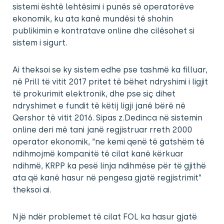
sistemi është lehtësimi i punës së operatorëve
ekonomik, ku ata kanë mundësi të shohin
publikimin e kontratave online dhe cilësohet si
sistem i sigurt.
Ai theksoi se ky sistem edhe pse tashmë ka filluar,
në Prill të vitit 2017 pritet të bëhet ndryshimi i ligjit
të prokurimit elektronik, dhe pse siç dihet
ndryshimet e fundit të këtij ligji janë bërë në
Qershor të vitit 2016. Sipas z.Dedinca në sistemin
online deri më tani janë regjistruar rreth 2000
operator ekonomik, “ne kemi qenë të gatshëm të
ndihmojmë kompanitë të cilat kanë kërkuar
ndihmë, KRPP ka pesë linja ndihmëse për të gjithë
ata që kanë hasur në pengesa gjatë regjistrimit”
theksoi ai.
Një ndër problemet të cilat FOL ka hasur gjatë