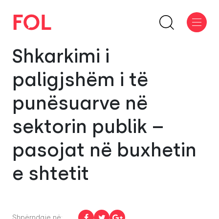
Shkarkimi i
paligjshëm i të
punësuarve në
sektorin publik –
pasojat në buxhetin
e shtetit
Shpërndaje në: