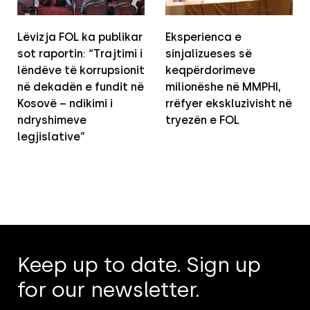
Lëvizja FOL ka publikar
Eksperienca e
sot raportin: “Trajtimi i
sinjalizueses së
lëndëve të korrupsionit
keqpërdorimeve
në dekadën e fundit në
milionëshe në MMPHI,
Kosovë – ndikimi i
rrëfyer ekskluzivisht në
ndryshimeve
tryezën e FOL
legjislative”
Keep up to date. Sign up
for our newsletter.