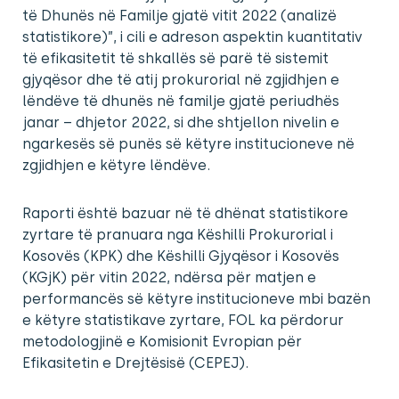
të Dhunës në Familje gjatë vitit 2022 (analizë
statistikore)”, i cili e adreson aspektin kuantitativ
të efikasitetit të shkallës së parë të sistemit
gjyqësor dhe të atij prokurorial në zgjidhjen e
lëndëve të dhunës në familje gjatë periudhës
janar – dhjetor 2022, si dhe shtjellon nivelin e
ngarkesës së punës së këtyre institucioneve në
zgjidhjen e këtyre lëndëve.
Raporti është bazuar në të dhënat statistikore
zyrtare të pranuara nga Këshilli Prokurorial i
Kosovës (KPK) dhe Këshilli Gjyqësor i Kosovës
(KGjK) për vitin 2022, ndërsa për matjen e
performancës së këtyre institucioneve mbi bazën
e këtyre statistikave zyrtare, FOL ka përdorur
metodologjinë e Komisionit Evropian për
Efikasitetin e Drejtësisë (CEPEJ).