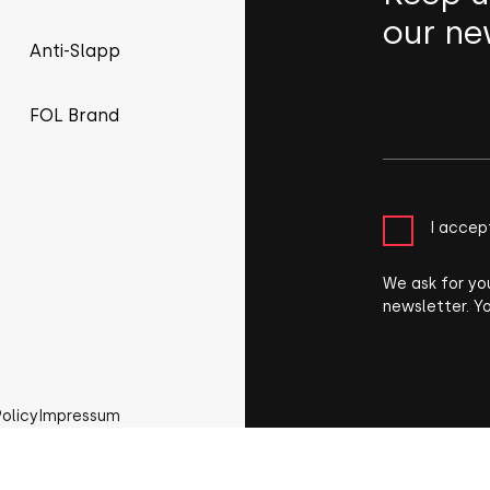
our ne
Anti-Slapp
FOL Brand
I accep
We ask for yo
newsletter. Y
Policy
Impressum