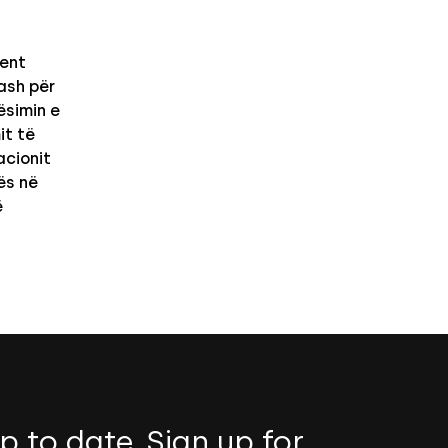
ent
kash për
ësimin e
it të
acionit
ës në
ë
p to date. Sign up for