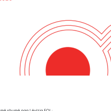
 më shumë nga Lëvizja FOL: