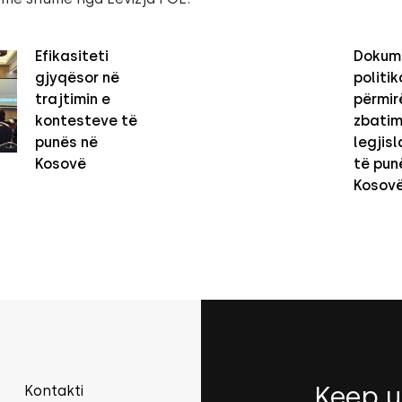
Efikasiteti
Dokum
gjyqësor në
politi
trajtimin e
përmir
kontesteve të
zbatim
punës në
legjisl
Kosovë
të pun
Kosov
Keep u
Kontakti