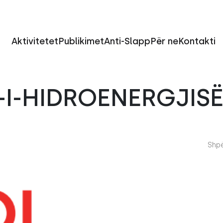
Aktivitetet
Publikimet
Anti-Slapp
Për ne
Kontakti
-I-HIDROENERGJIS
Shpë