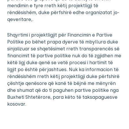
mendimin e tyre rreth këtij projektligji të
rëndësishëm, duke përfshirë edhe organizatat jo-
qeveritare,.
Shqyrtimi i projektligjit për Financimin e Partive
Politike po bëhet prapa dyerve të mbyllura duke
sinjalizuar se shqetësimet rreth transparencës së
financimit të partive politike nuk do të zgjidhen me
këtë ligj duke qenë se vetë procesi i hartimit të
ligjit po është përjashtues. Nuk ka informacion të
rëndësishëm rreth këtij projektligji duke përfshirë
çështje qenësore që kanë të bëjnë me mënyrën
dhe shumat që do ti paguhen partive politike nga
Buxheti Shtetërore, para këto të taksapaguesve
kosovar.