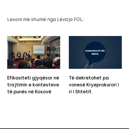
Lexoni më shumë nga Lëvizja FOL:
Efikasiteti gjyqësor në
Të dekretohet pa
trajtimin e kontesteve
vonesë Kryeprokurori i
të punës në Kosovë
ri i Shtetit