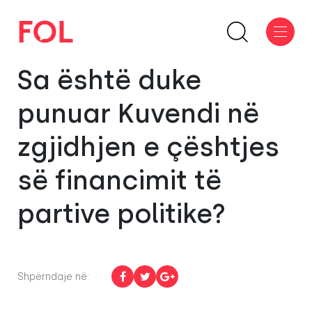
Sa është duke
punuar Kuvendi në
zgjidhjen e çështjes
së financimit të
partive politike?
Shpërndaje në: