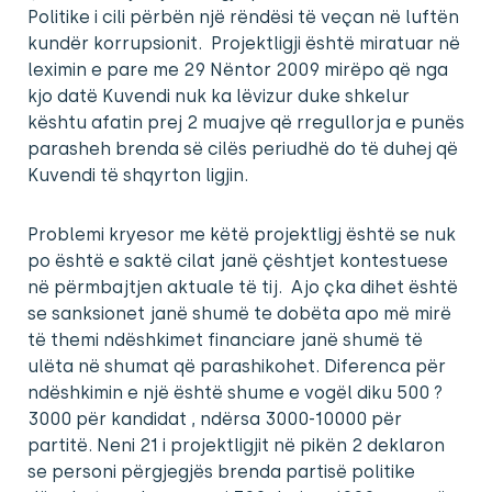
Politike i cili përbën një rëndësi të veçan në luftën
kundër korrupsionit. Projektligji është miratuar në
leximin e pare me 29 Nëntor 2009 mirëpo që nga
kjo datë Kuvendi nuk ka lëvizur duke shkelur
kështu afatin prej 2 muajve që rregullorja e punës
parasheh brenda së cilës periudhë do të duhej që
Kuvendi të shqyrton ligjin.
Problemi kryesor me këtë projektligj është se nuk
po është e saktë cilat janë çështjet kontestuese
në përmbajtjen aktuale të tij. Ajo çka dihet është
se sanksionet janë shumë te dobëta apo më mirë
të themi ndëshkimet financiare janë shumë të
ulëta në shumat që parashikohet. Diferenca për
ndëshkimin e një është shume e vogël diku 500 ?
3000 për kandidat , ndërsa 3000-10000 për
partitë. Neni 21 i projektligjit në pikën 2 deklaron
se personi përgjegjës brenda partisë politike