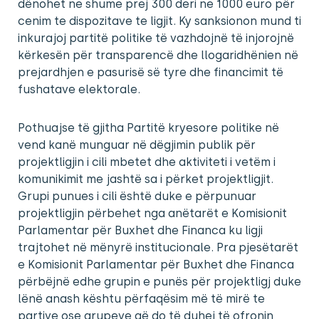
dënohet ne shume prej 300 deri ne 1000 euro për
cenim te dispozitave te ligjit. Ky sanksionon mund ti
inkurajoj partitë politike të vazhdojnë të injorojnë
kërkesën për transparencë dhe llogaridhënien në
prejardhjen e pasurisë së tyre dhe financimit të
fushatave elektorale.
Pothuajse të gjitha Partitë kryesore politike në
vend kanë munguar në dëgjimin publik për
projektligjin i cili mbetet dhe aktiviteti i vetëm i
komunikimit me jashtë sa i përket projektligjit.
Grupi punues i cili është duke e përpunuar
projektligjin përbehet nga anëtarët e Komisionit
Parlamentar për Buxhet dhe Financa ku ligji
trajtohet në mënyrë institucionale. Pra pjesëtarët
e Komisionit Parlamentar për Buxhet dhe Financa
përbëjnë edhe grupin e punës për projektligj duke
lënë anash kështu përfaqësim më të mirë te
partive ose grupeve që do të duhej të ofronin