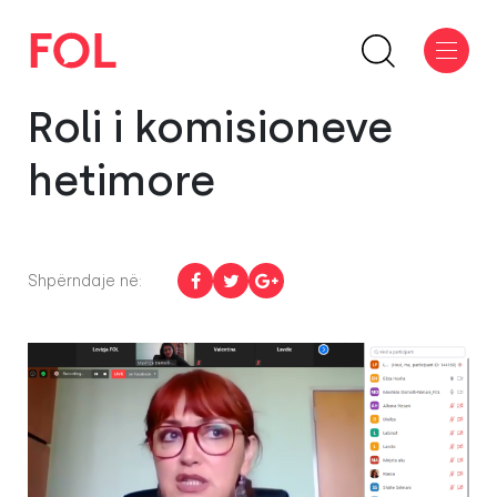
Roli i komisioneve
hetimore
Shpërndaje në: