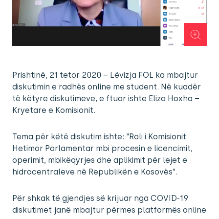
Prishtinë, 21 tetor 2020 – Lëvizja FOL ka mbajtur
diskutimin e radhës online me student. Në kuadër
të këtyre diskutimeve, e ftuar ishte Eliza Hoxha –
Kryetare e Komisionit.
Tema për këtë diskutim ishte: “Roli i Komisionit
Hetimor Parlamentar mbi procesin e licencimit,
operimit, mbikëqyrjes dhe aplikimit për lejet e
hidrocentraleve në Republikën e Kosovës”.
Për shkak të gjendjes së krijuar nga COVID-19
diskutimet janë mbajtur përmes platformës online