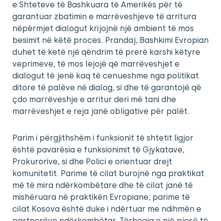
e Shteteve të Bashkuara të Amerikës për të
garantuar zbatimin e marrëveshjeve të arritura
nëpërmjet dialogut krijojnë një ambient të mos
besimit në këtë proces. Prandaj, Bashkimi Evropian
duhet të ketë një qëndrim të prerë karshi këtyre
veprimeve, të mos lejojë që marrëveshjet e
dialogut të jenë kaq të cenueshme nga politikat
ditore të palëve në dialog, si dhe të garantojë që
çdo marrëveshje e arritur deri më tani dhe
marrëveshjet e reja janë obligative për palët.
Parim i përgjithshëm i funksionit të shtetit ligjor
është pavarësia e funksionimit të Gjykatave,
Prokurorive, si dhe Polici e orientuar drejt
komunitetit. Parime të cilat burojnë nga praktikat
më të mira ndërkombëtare dhe të cilat janë të
mishëruara në praktikën Evropiane, parime të
cilat Kosova është duke i ndërtuar me ndihmën e
partnerëve ndërkombëtar. Tërheqja e një pjesë të