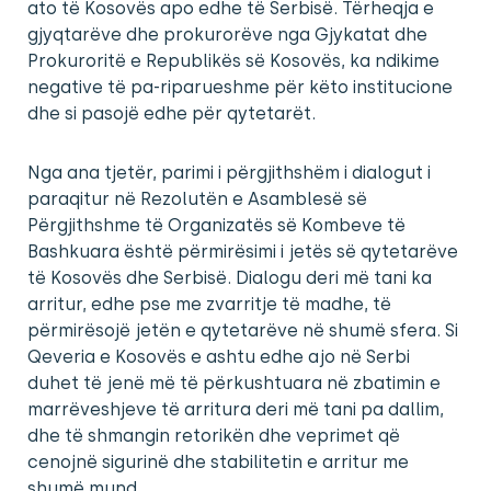
ato të Kosovës apo edhe të Serbisë. Tërheqja e
gjyqtarëve dhe prokurorëve nga Gjykatat dhe
Prokuroritë e Republikës së Kosovës, ka ndikime
negative të pa-riparueshme për këto institucione
dhe si pasojë edhe për qytetarët.
Nga ana tjetër, parimi i përgjithshëm i dialogut i
paraqitur në Rezolutën e Asamblesë së
Përgjithshme të Organizatës së Kombeve të
Bashkuara është përmirësimi i jetës së qytetarëve
të Kosovës dhe Serbisë. Dialogu deri më tani ka
arritur, edhe pse me zvarritje të madhe, të
përmirësojë jetën e qytetarëve në shumë sfera. Si
Qeveria e Kosovës e ashtu edhe ajo në Serbi
duhet të jenë më të përkushtuara në zbatimin e
marrëveshjeve të arritura deri më tani pa dallim,
dhe të shmangin retorikën dhe veprimet që
cenojnë sigurinë dhe stabilitetin e arritur me
shumë mund.