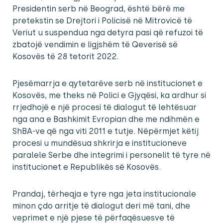
Presidentin serb në Beograd, është bërë me
pretekstin se Drejtori i Policisë në Mitrovicë të
Veriut u suspendua nga detyra pasi që refuzoi të
zbatojë vendimin e ligjshëm të Qeverisë së
Kosovës të 28 tetorit 2022.
Pjesëmarrja e qytetarëve serb në institucionet e
Kosovës, me theks në Polici e Gjyqësi, ka ardhur si
rrjedhojë e një procesi të dialogut të lehtësuar
nga ana e Bashkimit Evropian dhe me ndihmën e
ShBA-ve që nga viti 2011 e tutje. Nëpërmjet këtij
procesi u mundësua shkrirja e institucioneve
paralele Serbe dhe integrimi i personelit të tyre në
institucionet e Republikës së Kosovës.
Prandaj, tërheqja e tyre nga jeta institucionale
minon çdo arritje të dialogut deri më tani, dhe
veprimet e një pjese të përfaqësuesve të