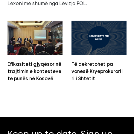
Lexoni më shumë nga Lëvizja FOL:
Efikasiteti gjyqësor në
Të dekretohet pa
trajtimin e kontesteve
vonesë Kryeprokurori i
të punës në Kosovë
ri i Shtetit
Keep up to date. Sign up