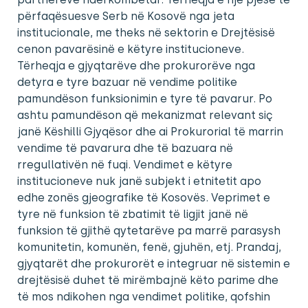
përfaqësuesve Serb në Kosovë nga jeta
institucionale, me theks në sektorin e Drejtësisë
cenon pavarësinë e këtyre institucioneve.
Tërheqja e gjyqtarëve dhe prokurorëve nga
detyra e tyre bazuar në vendime politike
pamundëson funksionimin e tyre të pavarur. Po
ashtu pamundëson që mekanizmat relevant siç
janë Këshilli Gjyqësor dhe ai Prokurorial të marrin
vendime të pavarura dhe të bazuara në
rregullativën në fuqi. Vendimet e këtyre
institucioneve nuk janë subjekt i etnitetit apo
edhe zonës gjeografike të Kosovës. Veprimet e
tyre në funksion të zbatimit të ligjit janë në
funksion të gjithë qytetarëve pa marrë parasysh
komunitetin, komunën, fenë, gjuhën, etj. Prandaj,
gjyqtarët dhe prokurorët e integruar në sistemin e
drejtësisë duhet të mirëmbajnë këto parime dhe
të mos ndikohen nga vendimet politike, qofshin