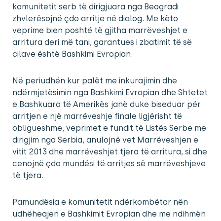
komunitetit serb të dirigjuara nga Beogradi
zhvlerësojnë çdo arritje në dialog. Me këto
veprime bien poshtë të gjitha marrëveshjet e
arritura deri më tani, garantues i zbatimit të së
cilave është Bashkimi Evropian.
Në periudhën kur palët me inkurajimin dhe
ndërmjetësimin nga Bashkimi Evropian dhe Shtetet
e Bashkuara të Amerikës janë duke biseduar për
arritjen e një marrëveshje finale ligjërisht të
obligueshme, veprimet e fundit të Listës Serbe me
dirigjim nga Serbia, anulojnë vet Marrëveshjen e
vitit 2013 dhe marrëveshjet tjera të arritura, si dhe
cenojnë çdo mundësi të arritjes së marrëveshjeve
të tjera.
Pamundësia e komunitetit ndërkombëtar nën
udhëheqjen e Bashkimit Evropian dhe me ndihmën