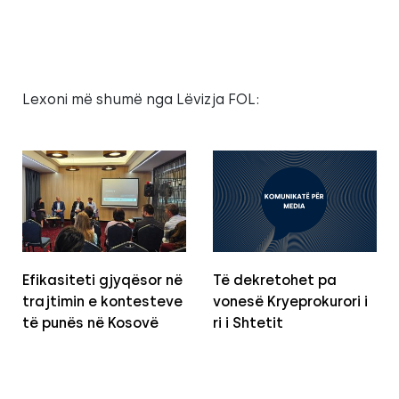
Lexoni më shumë nga Lëvizja FOL:
Efikasiteti gjyqësor në
Të dekretohet pa
trajtimin e kontesteve
vonesë Kryeprokurori i
të punës në Kosovë
ri i Shtetit