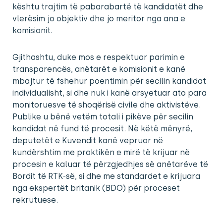
kështu trajtim të pabarabartë të kandidatët dhe
vlerësim jo objektiv dhe jo meritor nga ana e
komisionit.
Gjithashtu, duke mos e respektuar parimin e
transparencës, anëtarët e komisionit e kanë
mbajtur të fshehur poentimin për secilin kandidat
individualisht, si dhe nuk i kanë arsyetuar ato para
monitoruesve të shoqërisë civile dhe aktivistëve.
Publike u bënë vetëm totali i pikëve për secilin
kandidat në fund të procesit. Në këtë mënyrë,
deputetët e Kuvendit kanë vepruar në
kundërshtim me praktikën e mirë të krijuar në
procesin e kaluar të përzgjedhjes së anëtarëve të
Bordit të RTK-së, si dhe me standardet e krijuara
nga ekspertët britanik (BDO) për proceset
rekrutuese.