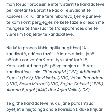
monitoruar procesin e intervistimit të kandidatëve
për anëtar të Bordit të Radio Televizionit të
Kosovës (RTK), dhe tërë mbarëvajtjen e punëve
të komisionit përgjegjës në këtë fazë e cilëson me
mungesë të theksuar të transparencës dhe të
vlerësimit objektiv të kandidatëve.
Në këtë proces kishin aplikuar gjithsej 14
kandidatë, ndërsa fazës së intervistimit i janë
nënshtruar vetëm 9 prej tyre. Anëtarë të
Komisionit Ad-hoc për përzgjedhjen e këtyre
kandidatëve ishin:
Fitim Hajrizi (LVV), Arbëreshë
Kryeziu (LVV), Njazi Isaku (LVV), Valon Ramadani
(LVV), Besim Muzaqi (LVV), Ergjan Galushi (LPRK),
Albana Bytyqi (AAK) dhe Agim Veliu (LDK).
Të gjithë kandidatëve nuk u janë parashtruar
pyetjet e njëjta nga ana e komisionit, duke krijuar