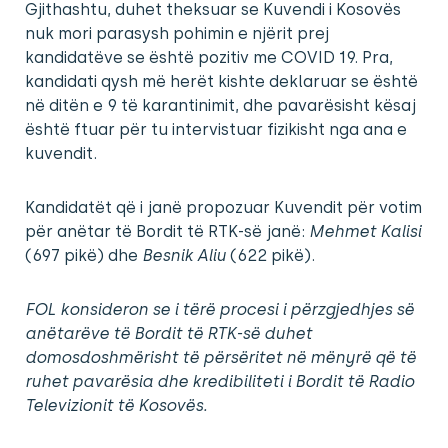
Gjithashtu, duhet theksuar se Kuvendi i Kosovës
nuk mori parasysh pohimin e njërit prej
kandidatëve se është pozitiv me COVID 19. Pra,
kandidati qysh më herët kishte deklaruar se është
në ditën e 9 të karantinimit, dhe pavarësisht kësaj
është ftuar për tu intervistuar fizikisht nga ana e
kuvendit.
Kandidatët që i janë propozuar Kuvendit për votim
për anëtar të Bordit të RTK-së janë:
Mehmet Kalisi
(697 pikë) dhe
Besnik Aliu
(622 pikë).
FOL konsideron se i tërë procesi i përzgjedhjes së
anëtarëve të Bordit të RTK-së duhet
domosdoshmërisht të përsëritet në mënyrë që të
ruhet pavarësia dhe kredibiliteti i Bordit të Radio
Televizionit të Kosovës.