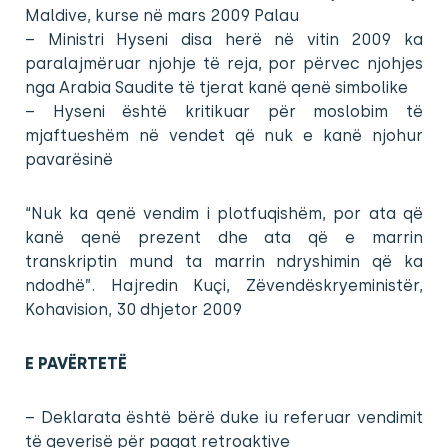
Maldive, kurse në mars 2009 Palau
– Ministri Hyseni disa herë në vitin 2009 ka
paralajmëruar njohje të reja, por përvec njohjes
nga Arabia Saudite të tjerat kanë qenë simbolike
– Hyseni është kritikuar për moslobim të
mjaftueshëm në vendet që nuk e kanë njohur
pavarësinë
“Nuk ka qenë vendim i plotfuqishëm, por ata që
kanë qenë prezent dhe ata që e marrin
transkriptin mund ta marrin ndryshimin që ka
ndodhë”. Hajredin Kuçi, Zëvendëskryeministër,
Kohavision, 30 dhjetor 2009
E PAVËRTETË
– Deklarata është bërë duke iu referuar vendimit
të qeverisë për pagat retroaktive