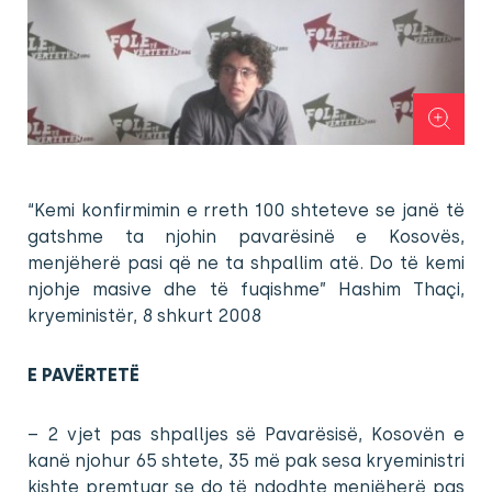
“Kemi konfirmimin e rreth 100 shteteve se janë të
gatshme ta njohin pavarësinë e Kosovës,
menjëherë pasi që ne ta shpallim atë. Do të kemi
njohje masive dhe të fuqishme” Hashim Thaçi,
kryeministër, 8 shkurt 2008
E PAVËRTETË
– 2 vjet pas shpalljes së Pavarësisë, Kosovën e
kanë njohur 65 shtete, 35 më pak sesa kryeministri
kishte premtuar se do të ndodhte menjëherë pas