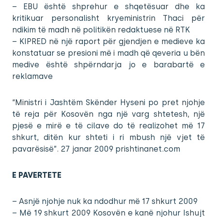
– EBU është shprehur e shqetësuar dhe ka
kritikuar personalisht kryeministrin Thaci për
ndikim të madh në politikën redaktuese në RTK
– KIPRED në një raport për gjendjen e medieve ka
konstatuar se presioni më i madh që qeveria u bën
medive është shpërndarja jo e barabartë e
reklamave
“Ministri i Jashtëm Skënder Hyseni po pret njohje
të reja për Kosovën nga një varg shtetesh, një
pjesë e mirë e të cilave do të realizohet më 17
shkurt, ditën kur shteti i ri mbush një vjet të
pavarësisë”. 27 janar 2009 prishtinanet.com
E PAVERTETE
– Asnjë njohje nuk ka ndodhur më 17 shkurt 2009
– Më 19 shkurt 2009 Kosovën e kanë njohur Ishujt