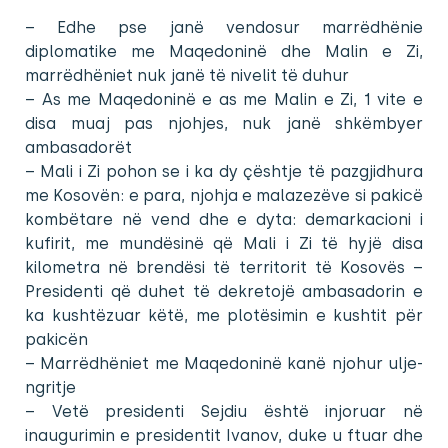
– Edhe pse janë vendosur marrëdhënie
diplomatike me Maqedoninë dhe Malin e Zi,
marrëdhëniet nuk janë të nivelit të duhur
– As me Maqedoninë e as me Malin e Zi, 1 vite e
disa muaj pas njohjes, nuk janë shkëmbyer
ambasadorët
– Mali i Zi pohon se i ka dy çështje të pazgjidhura
me Kosovën: e para, njohja e malazezëve si pakicë
kombëtare në vend dhe e dyta: demarkacioni i
kufirit, me mundësinë që Mali i Zi të hyjë disa
kilometra në brendësi të territorit të Kosovës –
Presidenti që duhet të dekretojë ambasadorin e
ka kushtëzuar këtë, me plotësimin e kushtit për
pakicën
– Marrëdhëniet me Maqedoninë kanë njohur ulje-
ngritje
– Vetë presidenti Sejdiu është injoruar në
inaugurimin e presidentit Ivanov, duke u ftuar dhe