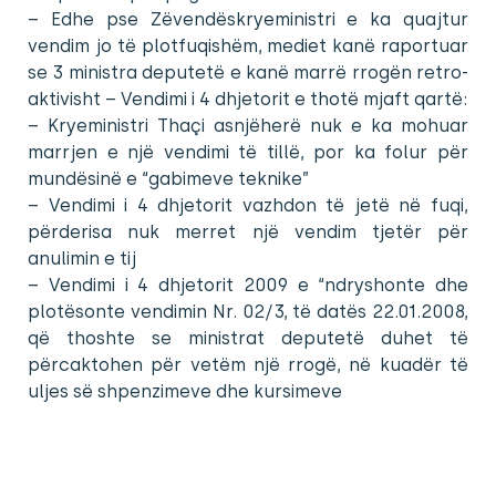
– Edhe pse Zëvendëskryeministri e ka quajtur
vendim jo të plotfuqishëm, mediet kanë raportuar
se 3 ministra deputetë e kanë marrë rrogën retro-
aktivisht – Vendimi i 4 dhjetorit e thotë mjaft qartë:
– Kryeministri Thaçi asnjëherë nuk e ka mohuar
marrjen e një vendimi të tillë, por ka folur për
mundësinë e “gabimeve teknike”
– Vendimi i 4 dhjetorit vazhdon të jetë në fuqi,
përderisa nuk merret një vendim tjetër për
anulimin e tij
– Vendimi i 4 dhjetorit 2009 e “ndryshonte dhe
plotësonte vendimin Nr. 02/3, të datës 22.01.2008,
që thoshte se ministrat deputetë duhet të
përcaktohen për vetëm një rrogë, në kuadër të
uljes së shpenzimeve dhe kursimeve