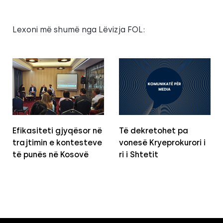
Lexoni më shumë nga Lëvizja FOL:
Efikasiteti gjyqësor në
Të dekretohet pa
trajtimin e kontesteve
vonesë Kryeprokurori i
të punës në Kosovë
ri i Shtetit