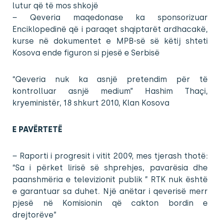
lutur që të mos shkojë
– Qeveria maqedonase ka sponsorizuar
Enciklopedinë që i paraqet shqiptarët ardhacakë,
kurse në dokumentet e MPB-së së këtij shteti
Kosova ende figuron si pjesë e Serbisë
“Qeveria nuk ka asnjë pretendim për të
kontrolluar asnjë medium” Hashim Thaçi,
kryeministër, 18 shkurt 2010, Klan Kosova
E PAVËRTETË
– Raporti i progresit i vitit 2009, mes tjerash thotë:
“Sa i përket lirisë së shprehjes, pavarësia dhe
paanshmëria e televizionit publik ” RTK nuk është
e garantuar sa duhet. Një anëtar i qeverisë merr
pjesë në Komisionin që cakton bordin e
drejtorëve”