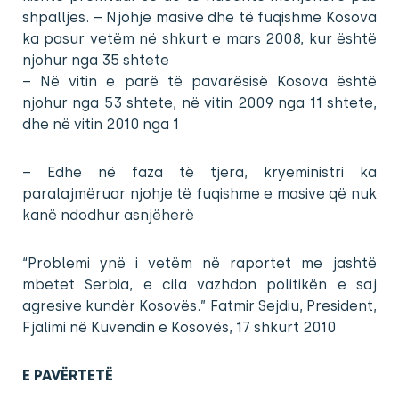
shpalljes. – Njohje masive dhe të fuqishme Kosova
ka pasur vetëm në shkurt e mars 2008, kur është
njohur nga 35 shtete
– Në vitin e parë të pavarësisë Kosova është
njohur nga 53 shtete, në vitin 2009 nga 11 shtete,
dhe në vitin 2010 nga 1
– Edhe në faza të tjera, kryeministri ka
paralajmëruar njohje të fuqishme e masive që nuk
kanë ndodhur asnjëherë
“Problemi ynë i vetëm në raportet me jashtë
mbetet Serbia, e cila vazhdon politikën e saj
agresive kundër Kosovës.” Fatmir Sejdiu, President,
Fjalimi në Kuvendin e Kosovës, 17 shkurt 2010
E PAVËRTETË