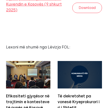
Kuvendin e Kosovës (9 shkurt
Download
2025)
Lexoni më shumë nga Lëvizja FOL:
Efikasiteti gjyqësor në
Të dekretohet pa
trajtimin e kontesteve
vonesë Kryeprokurori i
të punës në Kosovë
ri i Shtetit