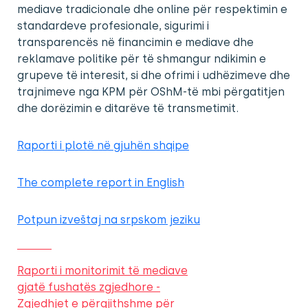
mediave tradicionale dhe online për respektimin e
standardeve profesionale, sigurimi i
transparencës në financimin e mediave dhe
reklamave politike për të shmangur ndikimin e
grupeve të interesit, si dhe ofrimi i udhëzimeve dhe
trajnimeve nga KPM për OShM-të mbi përgatitjen
dhe dorëzimin e ditarëve të transmetimit.
Raporti i plotë në gjuhën shqipe
The complete report in English
Potpun izveštaj na srpskom jeziku
Raporti i monitorimit të mediave
gjatë fushatës zgjedhore -
Zgjedhjet e përgjithshme për