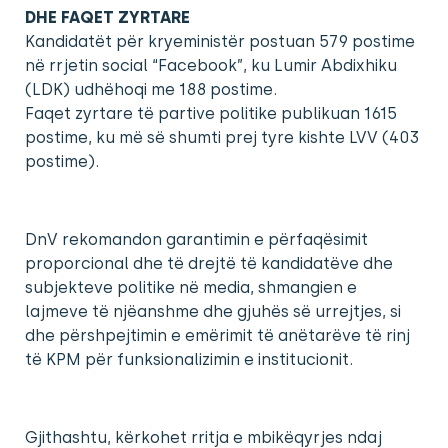
DHE FAQET ZYRTARE
Kandidatët për kryeministër postuan 579 postime
në rrjetin social “Facebook”, ku Lumir Abdixhiku
(LDK) udhëhoqi me 188 postime.
Faqet zyrtare të partive politike publikuan 1615
postime, ku më së shumti prej tyre kishte LVV (403
postime).
DnV rekomandon garantimin e përfaqësimit
proporcional dhe të drejtë të kandidatëve dhe
subjekteve politike në media, shmangien e
lajmeve të njëanshme dhe gjuhës së urrejtjes, si
dhe përshpejtimin e emërimit të anëtarëve të rinj
të KPM për funksionalizimin e institucionit.
Gjithashtu, kërkohet rritja e mbikëqyrjes ndaj