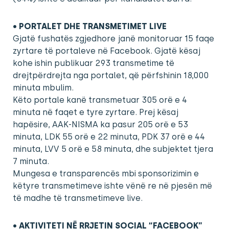
• PORTALET DHE TRANSMETIMET LIVE
Gjatë fushatës zgjedhore janë monitoruar 15 faqe
zyrtare të portaleve në Facebook. Gjatë kësaj
kohe ishin publikuar 293 transmetime të
drejtpërdrejta nga portalet, që përfshinin 18,000
minuta mbulim.
Këto portale kanë transmetuar 305 orë e 4
minuta në faqet e tyre zyrtare. Prej kësaj
hapësire, AAK-NISMA ka pasur 205 orë e 53
minuta, LDK 55 orë e 22 minuta, PDK 37 orë e 44
minuta, LVV 5 orë e 58 minuta, dhe subjektet tjera
7 minuta.
Mungesa e transparencës mbi sponsorizimin e
këtyre transmetimeve ishte vënë re në pjesën më
të madhe të transmetimeve live.
• AKTIVITETI NË RRJETIN SOCIAL “FACEBOOK”