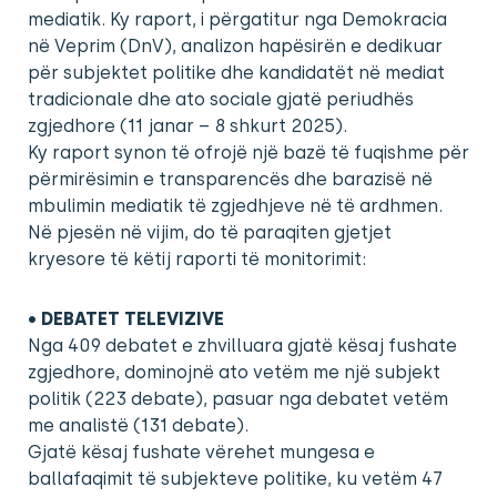
mediatik. Ky raport, i përgatitur nga Demokracia
në Veprim (DnV), analizon hapësirën e dedikuar
për subjektet politike dhe kandidatët në mediat
tradicionale dhe ato sociale gjatë periudhës
zgjedhore (11 janar – 8 shkurt 2025).
Ky raport synon të ofrojë një bazë të fuqishme për
përmirësimin e transparencës dhe barazisë në
mbulimin mediatik të zgjedhjeve në të ardhmen.
Në pjesën në vijim, do të paraqiten gjetjet
kryesore të këtij raporti të monitorimit:
• DEBATET TELEVIZIVE
Nga 409 debatet e zhvilluara gjatë kësaj fushate
zgjedhore, dominojnë ato vetëm me një subjekt
politik (223 debate), pasuar nga debatet vetëm
me analistë (131 debate).
Gjatë kësaj fushate vërehet mungesa e
ballafaqimit të subjekteve politike, ku vetëm 47