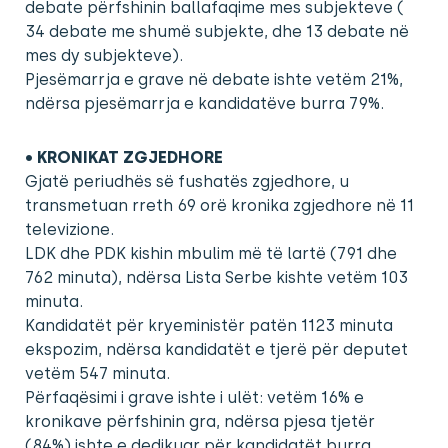
debate përfshinin ballafaqime mes subjekteve (
34 debate me shumë subjekte, dhe 13 debate në
mes dy subjekteve).
Pjesëmarrja e grave në debate ishte vetëm 21%,
ndërsa pjesëmarrja e kandidatëve burra 79%.
• KRONIKAT ZGJEDHORE
Gjatë periudhës së fushatës zgjedhore, u
transmetuan rreth 69 orë kronika zgjedhore në 11
televizione.
LDK dhe PDK kishin mbulim më të lartë (791 dhe
762 minuta), ndërsa Lista Serbe kishte vetëm 103
minuta.
Kandidatët për kryeministër patën 1123 minuta
ekspozim, ndërsa kandidatët e tjerë për deputet
vetëm 547 minuta.
Përfaqësimi i grave ishte i ulët: vetëm 16% e
kronikave përfshinin gra, ndërsa pjesa tjetër
(84%) ishte e dedikuar për kandidatët burra.