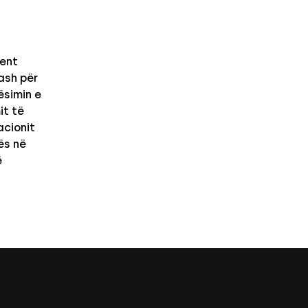
ent
kash për
ësimin e
it të
acionit
ës në
ë