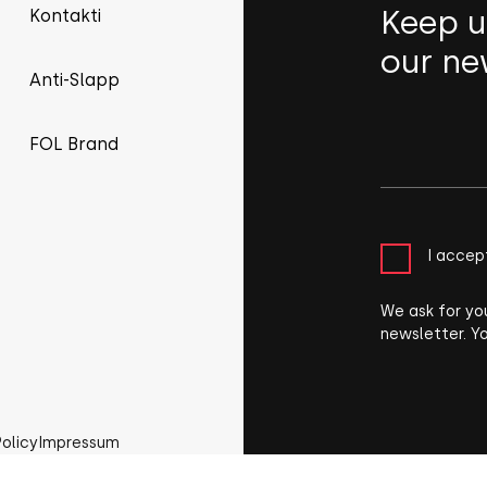
Keep u
Kontakti
our ne
Anti-Slapp
FOL Brand
I accep
We ask for yo
newsletter. Y
Policy
Impressum