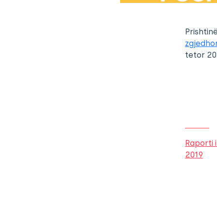
Prishtin
zgjedho
tetor 20
Raporti 
2019