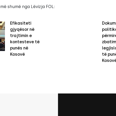
 më shumë nga Lëvizja FOL:
Efikasiteti
Dokum
gjyqësor në
politi
trajtimin e
përmir
kontesteve të
zbatim
punës në
legjisl
Kosovë
të pun
Kosov