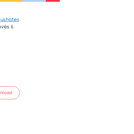
 fushates
ovës 6
nload