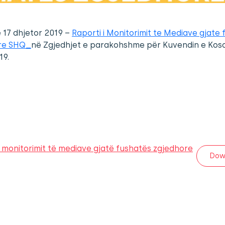
ë 17 dhjetor 2019 –
Raporti i Monitorimit te Mediave gjate
re SHQ_
në Zgjedhjet e parakohshme për Kuvendin e Kos
19.
i monitorimit të mediave gjatë fushatës zgjedhore
Dow