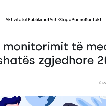
Aktivitetet
Publikimet
Anti-Slapp
Për ne
Kontakti
i monitorimit të me
shatës zgjedhore 2
Shpë