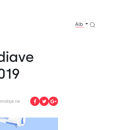
Alb
diave
019
rndaje në: