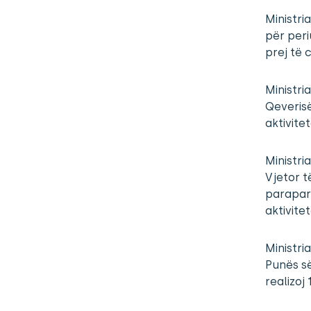
Ministri
për peri
prej të 
Ministri
Qeverisë
aktivite
Ministri
Vjetor t
paraparë
aktivitet
Ministri
Punës s
realizoj 