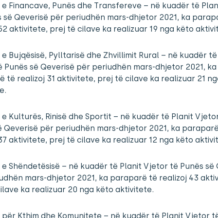
a e Financave, Punës dhe Transfereve – në kuadër të Plan
 së Qeverisë për periudhën mars-dhjetor 2021, ka parap
52 aktivitete, prej të cilave ka realizuar 19 nga këto aktivi
a e Bujqësisë, Pylltarisë dhe Zhvillimit Rural – në kuadër të
ë Punës së Qeverisë për periudhën mars-dhjetor 2021, ka
 të realizoj 31 aktivitete, prej të cilave ka realizuar 21 n
e.
a e Kulturës, Rinisë dhe Sportit – në kuadër të Planit Vjeto
ë Qeverisë për periudhën mars-dhjetor 2021, ka paraparë
37 aktivitete, prej të cilave ka realizuar 12 nga këto aktivi
a e Shëndetësisë – në kuadër të Planit Vjetor të Punës së
udhën mars-dhjetor 2021, ka paraparë të realizoj 43 aktiv
cilave ka realizuar 20 nga këto aktivitete.
a për Kthim dhe Komunitete – në kuadër të Planit Vjetor 