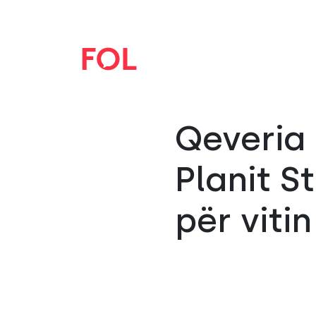
Qeveria 
Planit S
për viti