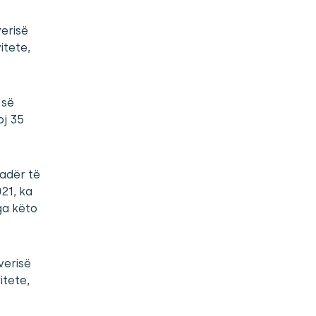
verisë
itete,
 së
oj 35
uadër të
21, ka
nga këto
verisë
itete,