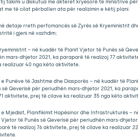
tij takimi u diskutua me akteret kryesorë të ministrive pë
at me të cilat përballen ata për realizimin e këtij plani.
 detaje rreth perfomancës së Zyrës së Kryeministrit dhe
stritë i gjeni në vazhdim;
ryeministrit – në kuadër të Planit Vjetor të Punës së Qeve
n mars-dhjetor 2021, ka paraparë të realizoj 77 aktivitete
a realizuar 40 nga këto aktivitete.
a e Punëve të Jashtme dhe Diasporës – në kuadër të Plani
 së Qeverisë për periudhën mars-dhjetor 2021, ka parap
71 aktivitete, prej të cilave ka realizuar 35 nga këto aktivi
a e Mjedisit, Planifikimit Hapësinor dhe Infrastrukturës – 
t Vjetor të Punës së Qeverisë për periudhën mars-dhjetor
arë të realizoj 76 aktivitete, prej të cilave ka realizuar 2
ivitete.