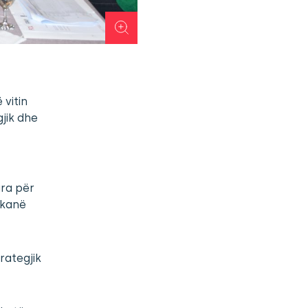
 vitin
gjik dhe
ara për
 kanë
rategjik