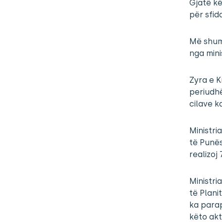
Gjatë kë
për sfid
Më shumë
nga mini
Zyra e K
periudhë
cilave k
Ministri
të Punës
realizoj 
Ministri
të Plani
ka parap
këto akt