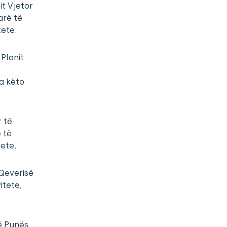
it Vjetor
arë të
tete.
 Planit
ga këto
r të
 të
tete.
 Qeverisë
itete,
të Punës