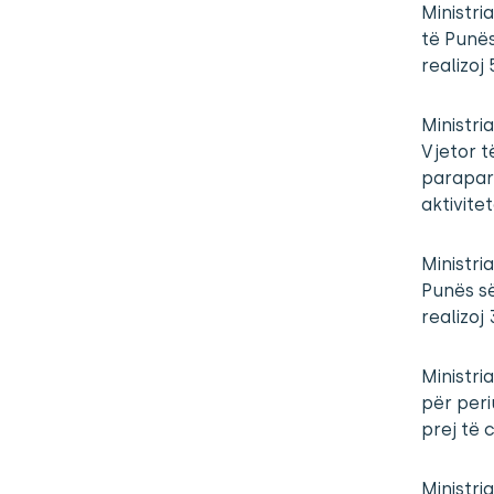
Ministri
të Punës
realizoj 
Ministri
Vjetor t
paraparë
aktivitet
Ministri
Punës s
realizoj 
Ministri
për peri
prej të 
Ministri