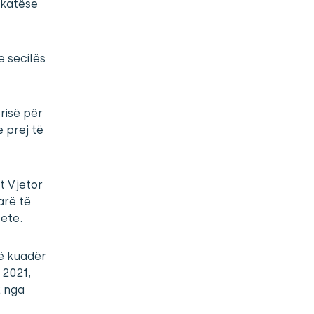
rkatëse
 secilës
risë për
 prej të
t Vjetor
arë të
tete.
në kuadër
 2021,
2 nga