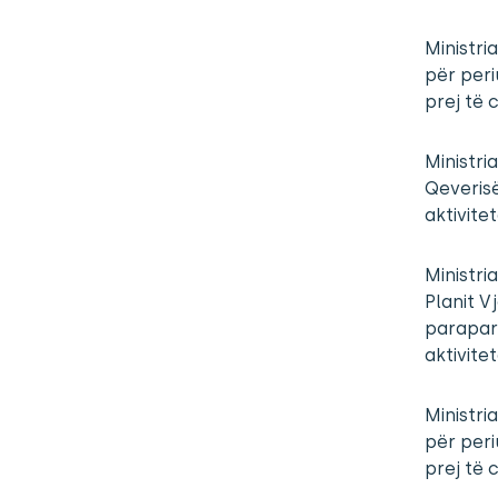
Ministri
për peri
prej të 
Ministri
Qeverisë
aktivite
Ministri
Planit V
paraparë
aktivitet
Ministri
për peri
prej të 