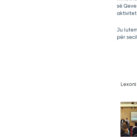
së Qever
aktivite
Ju lutem
për seci
Lexoni