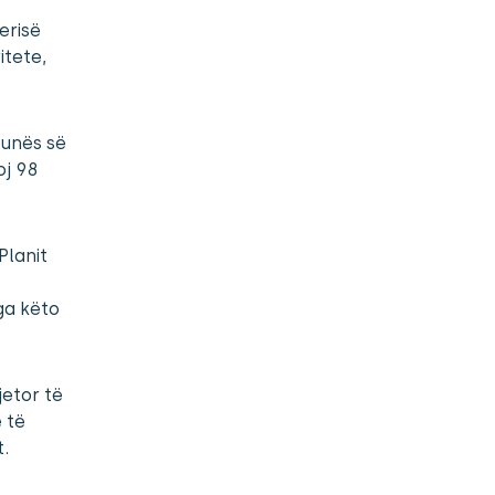
erisë
itete,
Punës së
oj 98
Planit
nga këto
jetor të
 të
t.