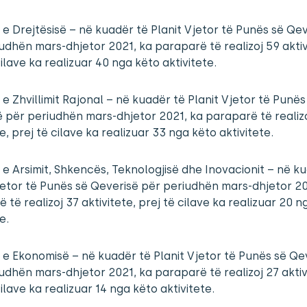
a e Drejtësisë – në kuadër të Planit Vjetor të Punës së Qe
udhën mars-dhjetor 2021, ka paraparë të realizoj 59 aktiv
cilave ka realizuar 40 nga këto aktivitete.
a e Zhvillimit Rajonal – në kuadër të Planit Vjetor të Punës
 për periudhën mars-dhjetor 2021, ka paraparë të realiz
te, prej të cilave ka realizuar 33 nga këto aktivitete.
a e Arsimit, Shkencës, Teknologjisë dhe Inovacionit – në k
jetor të Punës së Qeverisë për periudhën mars-dhjetor 20
 të realizoj 37 aktivitete, prej të cilave ka realizuar 20 
e.
a e Ekonomisë – në kuadër të Planit Vjetor të Punës së Qe
udhën mars-dhjetor 2021, ka paraparë të realizoj 27 aktiv
cilave ka realizuar 14 nga këto aktivitete.