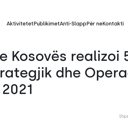
Aktivitetet
Publikimet
Anti-Slapp
Për ne
Kontakti
e Kosovës realizoi 
trategjik dhe Opera
n 2021
Shpë