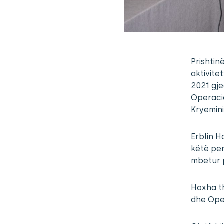
Prishtin
aktivite
2021 gje
Operacio
Kryeminis
Erblin H
këtë per
mbetur p
Hoxha th
dhe Oper