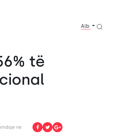
Alb
56% të
cional
rndaje në: