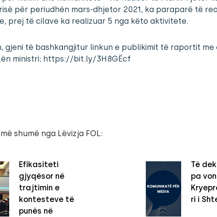
isë për periudhën mars-dhjetor 2021, ka paraparë të real
te, prej të cilave ka realizuar 5 nga këto aktivitete.
, gjeni të bashkangjitur linkun e publikimit të raportit me
lën ministri; https://bit.ly/3H8GËcf
 më shumë nga Lëvizja FOL:
Efikasiteti
Të dek
gjyqësor në
pa vo
trajtimin e
Kryepro
kontesteve të
ri i Sht
punës në