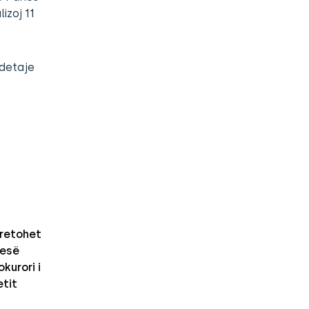
izoj 11
 detaje
retohet
nesë
kurori i
etit