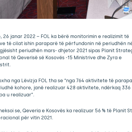
ë, 26 janar 2022 – FOL ka bërë monitorimin e realizimit të
tve të cilat ishin paraparë të përfundonin në periudhën në
gjësisht periudhën mars- dhjetor 2021 sipas Planit Strate
nal të Qeverisë së Kosovës -15 Ministrive dhe Zyra e
trit.
oxha nga Lëvizja FOL tha se “nga 764 aktivitete të parap
iudhë kohore, janë realizuar 428 aktivitete, ndërkaq 336
a u realizuar”.
eksoi se, Qeveria e Kosovës ka realizuar 56 % të Planit St
acional për vitin 2021.