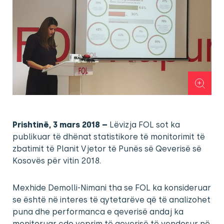
Prishtinë, 3 mars 2018 –
Lëvizja FOL sot ka
publikuar të dhënat statistikore të monitorimit të
zbatimit të Planit Vjetor të Punës së Qeverisë së
Kosovës për vitin 2018.
Mexhide Demolli-Nimani tha se FOL ka konsideruar
se është në interes të qytetarëve që të analizohet
puna dhe performanca e qeverisë andaj ka
monitoruar çdo veprim të qeverisë të vendosur në