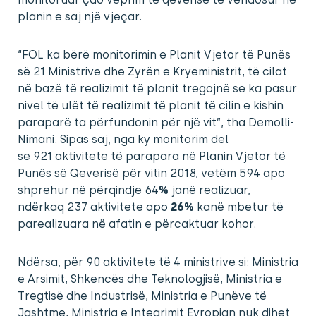
planin e saj një vjeçar.
“FOL ka bërë monitorimin e Planit Vjetor të Punës
së 21 Ministrive dhe Zyrën e Kryeministrit, të cilat
në bazë të realizimit të planit tregojnë se ka pasur
nivel të ulët të realizimit të planit të cilin e kishin
paraparë ta përfundonin për një vit”, tha Demolli-
Nimani. Sipas saj, nga ky monitorim del
se 921 aktivitete të parapara në Planin Vjetor të
Punës së Qeverisë për vitin 2018, vetëm 594 apo
shprehur në përqindje 64
%
janë realizuar,
ndërkaq 237 aktivitete apo
26%
kanë mbetur të
parealizuara në afatin e përcaktuar kohor.
Ndërsa, për 90 aktivitete të 4 ministrive si: Ministria
e Arsimit, Shkencës dhe Teknologjisë, Ministria e
Tregtisë dhe Industrisë, Ministria e Punëve të
Jashtme, Ministria e Integrimit Evropian nuk dihet