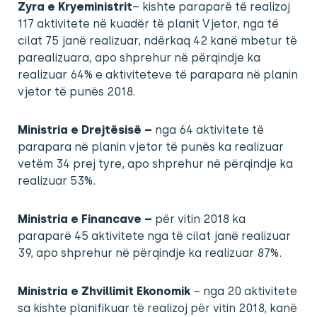
Zyra e Kryeministrit
– kishte paraparë të realizoj
117 aktivitete në kuadër të planit Vjetor, nga të
cilat 75 janë realizuar, ndërkaq 42 kanë mbetur të
parealizuara, apo shprehur në përqindje ka
realizuar 64% e aktiviteteve të parapara në planin
vjetor të punës 2018.
Ministria e Drejtësisë
–
nga 64 aktivitete të
parapara në planin vjetor të punës ka realizuar
vetëm 34 prej tyre, apo shprehur në përqindje ka
realizuar 53%.
Ministria e Financave
–
për vitin 2018 ka
paraparë 45 aktivitete nga të cilat janë realizuar
39, apo shprehur në përqindje ka realizuar 87%.
Ministria e Zhvillimit Ekonomik
– nga 20 aktivitete
sa kishte planifikuar të realizoj për vitin 2018, kanë