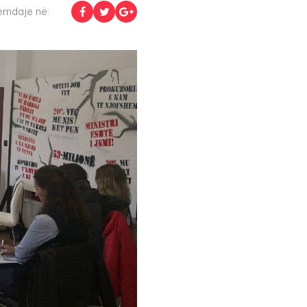
rndaje në: