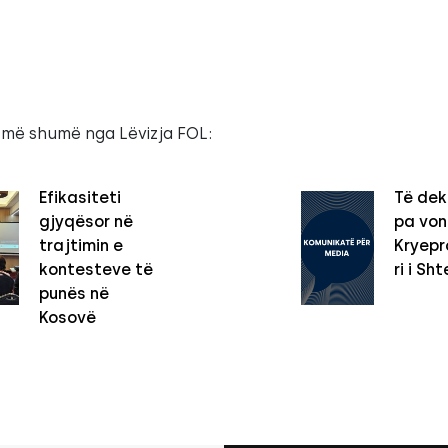
 më shumë nga Lëvizja FOL:
Efikasiteti
Të dek
gjyqësor në
pa vo
trajtimin e
Kryepro
kontesteve të
ri i Sht
punës në
Kosovë