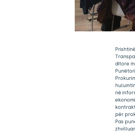
Prishtin
Transpa
ditore m
Punëtori
Prokurim
hulumtim
në infor
ekonomi
kontrakt
për prok
Pas punë
zhvillua