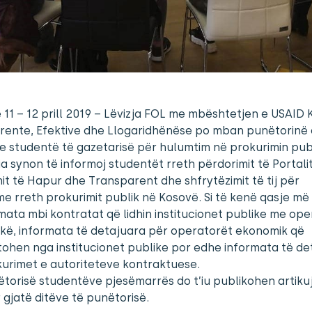
ë 11 – 12 prill 2019 – Lëvizja FOL me mbështetjen e USAI
rente, Efektive dhe Llogaridhënëse po mban punëtorinë
e studentë të gazetarisë për hulumtim në prokurimin publ
a synon të informoj studentët rreth përdorimit të Portalit
it të Hapur dhe Transparent dhe shfrytëzimit të tij për
e rreth prokurimit publik në Kosovë. Si të kenë qasje më 
mata mbi kontratat që lidhin institucionet publike me op
kë, informata të detajuara për operatorët ekonomik që
ohen nga institucionet publike por edhe informata të de
urimet e autoriteteve kontraktuese.
torisë studentëve pjesëmarrës do t’iu publikohen artikuj
r gjatë ditëve të punëtorisë.