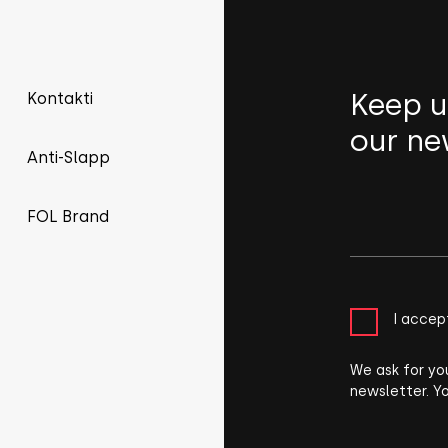
Keep u
Kontakti
our ne
Anti-Slapp
FOL Brand
I accep
We ask for yo
newsletter. Y