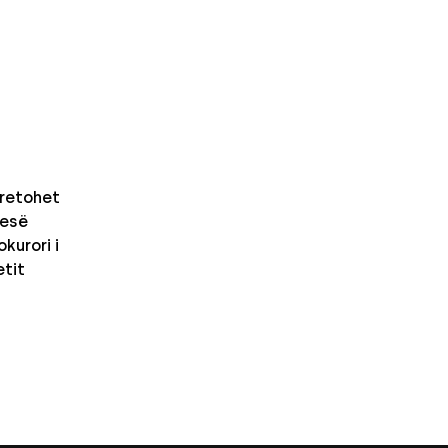
retohet
nesë
kurori i
etit