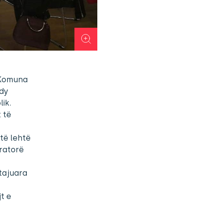
D Komuna
 dy
ik.
 të
të lehtë
eratorë
tajuara
t e