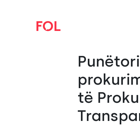
Punëtori
prokurim
të Proku
Transpa