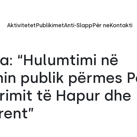
Aktivitetet
Publikimet
Anti-Slapp
Për ne
Kontakti
a: “Hulumtimi në
in publik përmes Po
rimit të Hapur dhe
rent”