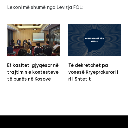
Lexoni më shumë nga Lëvizja FOL:
Efikasiteti gjyqësor në
Të dekretohet pa
trajtimin e kontesteve
vonesë Kryeprokurori i
të punës në Kosovë
ri i Shtetit