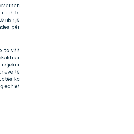
ërsëriten
e madh të
ë nis një
ndes për
 të vitit
shkaktuar
 ndjekur
ioneve të
 votës ka
zgjedhjet