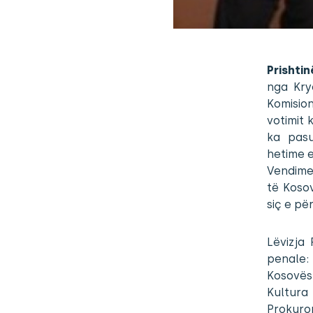
Prishtin
nga Kry
Komisio
votimit
ka pasu
hetime e
Vendime
të Kosov
siç e pë
Lëvizja
penale:
Kosovës
Kultura
Prokuro