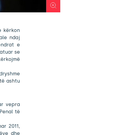
e kërkon
ale ndaj
endrat e
atuar se
kërkojmë
ndryshme
htë ashtu
ar vepra
Penal të
ar 2011,
rëve dhe