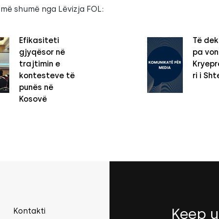
 më shumë nga Lëvizja FOL:
Efikasiteti
Të dek
gjyqësor në
pa vo
trajtimin e
Kryepro
kontesteve të
ri i Sht
punës në
Kosovë
Keep u
Kontakti