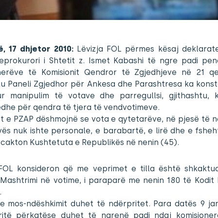
ë, 17 dhjetor 2010:
Lëvizja FOL përmes kësaj deklarat
eprokurori i Shtetit z. Ismet Kabashi të ngre padi pen
nerëve të Komisionit Qendror të Zgjedhjeve në 21 q
 ku Paneli Zgjedhor për Ankesa dhe Parashtresa ka konst
r manipulim të votave dhe parregullsi, gjithashtu, 
dhe për qendra të tjera të vendvotimeve.
t e PZAP dëshmojnë se vota e qytetarëve, në pjesë të 
ës nuk ishte personale, e barabartë, e lirë dhe e fshe
rcakton Kushtetuta e Republikës në nenin (45).
 FOL konsideron që me veprimet e tilla është shkaktu
 Mashtrimi në votime, i paraparë me nenin 180 të Kodit 
.
 e mos-ndëshkimit duhet të ndërpritet. Para datës 9 jan
ritë përkatëse duhet të ngrenë padi ndaj komisione