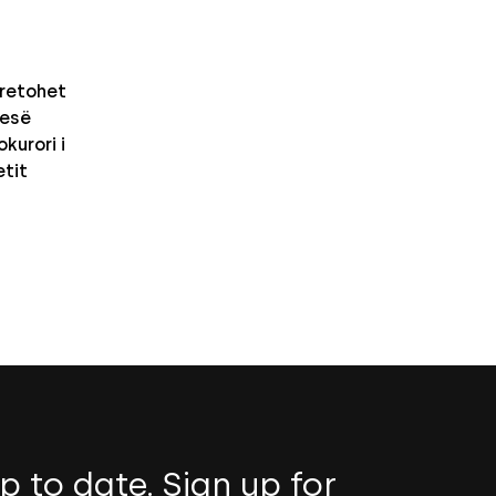
retohet
nesë
kurori i
etit
p to date. Sign up for