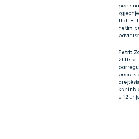
personav
zgjedhje
fletëvot
hetim p
pavlefsh
Petrit Z
2007 si 
parregu
penalish
drejtësi
kontribu
e 12 dhj