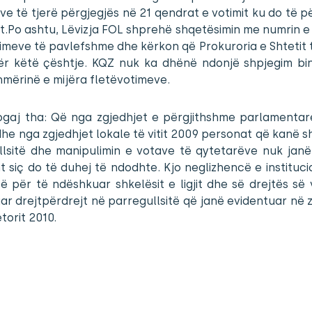
e të tjerë përgjegjës në 21 qendrat e votimit ku do të p
t.Po ashtu, Lëvizja FOL shprehë shqetësimin me numrin 
imeve të pavlefshme dhe kërkon që Prokuroria e Shtetit t
ër këtë çështje. KQZ nuk ka dhënë ndonjë shpjegim bi
mërinë e mijëra fletëvotimeve.
ogaj tha: Që nga zgjedhjet e përgjithshme parlamentare
dhe nga zgjedhjet lokale të vitit 2009 personat që kanë 
llsitë dhe manipulimin e votave të qytetarëve nuk janë
t siç do të duhej të ndodhte. Kjo neglizhencë e instituc
së për të ndëshkuar shkelësit e ligjit dhe së drejtës së
ar drejtpërdrejt në parregullsitë që janë evidentuar në 
etorit 2010.