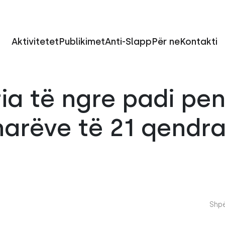
Aktivitetet
Publikimet
Anti-Slapp
Për ne
Kontakti
ia të ngre padi pe
arëve të 21 qendra
Shpë