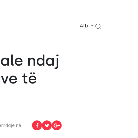
Alb
nale ndaj
ve të
rndaje në: