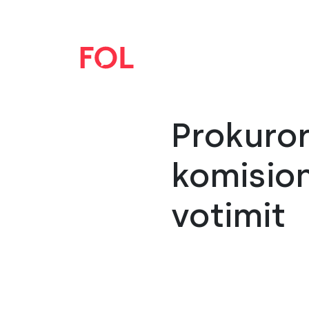
Prokuror
komision
votimit