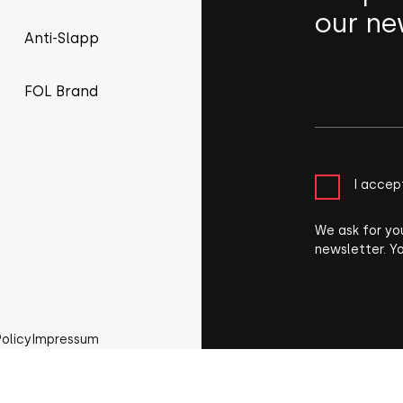
our ne
Anti-Slapp
FOL Brand
I accep
We ask for yo
newsletter. Y
Policy
Impressum