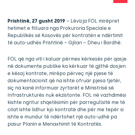
Prishtinë, 27 gusht 2019
– Lëvizja FOL mirëpret
hetimet e filluara nga Prokuroria Speciale e
Republikës së Kosovës për kontratën e ndërtimit
të auto-udhës Prishtinë – Gjilan – Dheu i Bardhë.
FOL që nga viti i kaluar përmes kërkesës për qasje
në dokumente publike ka kërkuar të gjithë dosjen
e kësaj kontrate, mirëpo përveç një pjese të
dokumentacionit që na ishte ofruar pjesa tjetër,
siç na kanë informuar zyrtarët e Ministrisë së
Infrastrukturës nuk ekzistonte. FOL në vazhdimësi
kishte ngritur shqetësimin për parregullsitë me të
cilat ishte lidhur kjo kontratë dhe për me tepër si
ishte e mundur të ndërtohet një auto-udhë pa
pasur Planin e Menaxhimit të Kontratës.