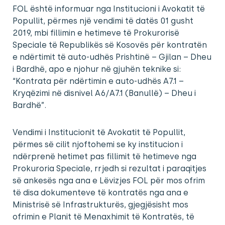
FOL është informuar nga Institucioni i Avokatit të
Popullit, përmes një vendimi të datës 01 gusht
2019, mbi fillimin e hetimeve të Prokurorisë
Speciale të Republikës së Kosovës për kontratën
e ndërtimit të auto-udhës Prishtinë – Gjilan – Dheu
i Bardhë, apo e njohur në gjuhën teknike si:
“Kontrata për ndërtimin e auto-udhës A7.1 –
Kryqëzimi në disnivel A6/A7.1 (Banullë) – Dheu i
Bardhë”.
Vendimi i Institucionit të Avokatit të Popullit,
përmes së cilit njoftohemi se ky institucion i
ndërprenë hetimet pas fillimit të hetimeve nga
Prokuroria Speciale, rrjedh si rezultat i paraqitjes
së ankesës nga ana e Lëvizjes FOL për mos ofrim
të disa dokumenteve të kontratës nga ana e
Ministrisë së Infrastrukturës, gjegjësisht mos
ofrimin e Planit të Menaxhimit të Kontratës, të