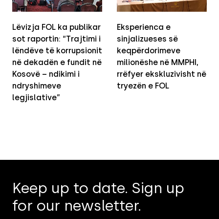
Lëvizja FOL ka publikar
Eksperienca e
sot raportin: “Trajtimi i
sinjalizueses së
lëndëve të korrupsionit
keqpërdorimeve
në dekadën e fundit në
milionëshe në MMPHI,
Kosovë – ndikimi i
rrëfyer ekskluzivisht në
ndryshimeve
tryezën e FOL
legjislative”
Keep up to date. Sign up
for our newsletter.