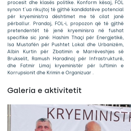
procesit dhe klasës politike. Konform kësaj, FOL
synon t`ua rikujtoj të gjithë kandidatëve potencial
për kryeministra dështimet me të cilat janë
përballur. Prandaj, FOL-i, propozon që të gjithë
pretendentët të jenë kryeminisra në fushat
specifike sic janë: Hashim Thaçi për Energjetikë,
Isa Mustafën për Pushtet Lokal dhe Urbanizëm,
Albin Kurtin për Zbatimin e Marrëveshjes së
Brukselit, Ramush Haradinaj për Infrastrukturë,
dhe Fatmir Limaj kryeministër për luftimin e
Korrupsionit dhe Krimin e Organizuar .
Galeria e aktivitetit