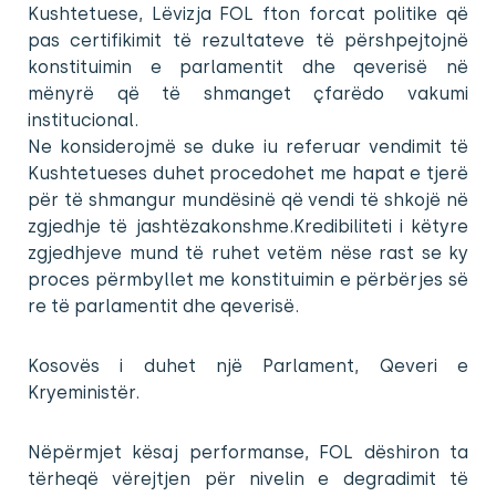
Kushtetuese, Lëvizja FOL fton forcat politike që
pas certifikimit të rezultateve të përshpejtojnë
konstituimin e parlamentit dhe qeverisë në
mënyrë që të shmanget çfarëdo vakumi
institucional.
Ne konsiderojmë se duke iu referuar vendimit të
Kushtetueses duhet procedohet me hapat e tjerë
për të shmangur mundësinë që vendi të shkojë në
zgjedhje të jashtëzakonshme.Kredibiliteti i këtyre
zgjedhjeve mund të ruhet vetëm nëse rast se ky
proces përmbyllet me konstituimin e përbërjes së
re të parlamentit dhe qeverisë.
Kosovës i duhet një Parlament, Qeveri e
Kryeministër.
Nëpërmjet kësaj performanse, FOL dëshiron ta
tërheqë vërejtjen për nivelin e degradimit të