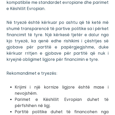
kompatibile me standardet evropiane dhe parimet
e Këshillit Evropian.
Në tryezë është kërkuar po ashtu që të ketë më
shumë transparencë të partive politike sa i përket
financimit të tyre. Një kërkesë tjetër e dalur nga
kjo tryezë, ka qenë edhe rishikimi i çështjes së
gjobave për partitë e papërgjegjshme, duke
kërkuar rritjen e gjobave për partitë që nuk i
kryejnë obligimet ligjore për financimin e tyre.
Rekomandimet e tryezës:
Krijimi i një kornize ligjore është mase i
nevojshëm.
Parimet e Këshillit Evropian duhet të
përfshihen në ligj.
Partitë politike duhet të financohen nga