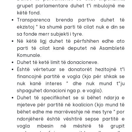
grupet parlamentare duhet t”i mbulojnë me
këtë fond.
Transparenca brenda partive duhet të
ekzistoj ” ka shumë parti të cilat nuk e din se
sa fonde merr subjekti i tyre.
Në këtë ligj duhet të përfshihen edhe ato
parti të cilat kanë deputet në Asambletë
Komunale.
Duhet të ketë limit të donacioneve.
Është vërtetuar se donatorët hezitojnë t”i
financojnë partitë e vogla (kjo për shkak se
nuk kanë interes ” dhe nuk mund t”ju
shpaguhet donacioni nga p. e vogla).
Duhet të specifikohet se si bëhet ndarja e
mjeteve për partitë në koalicion (kjo mund të
bëhet edhe me marrëveshje në mes tyre ” por
ndonjëherë është vështirë sepse partitë e
vogla mbesin në mëshirë të grupit