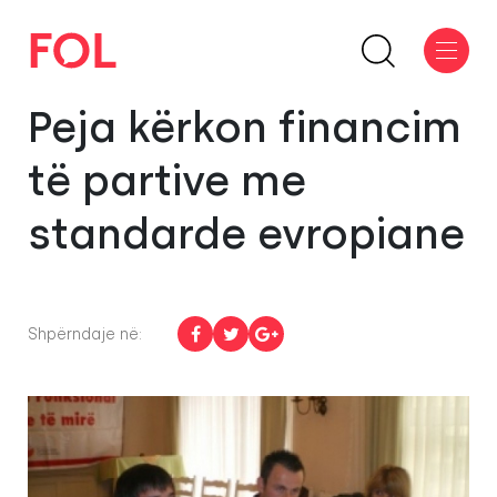
Peja kërkon financim
të partive me
standarde evropiane
Shpërndaje në: