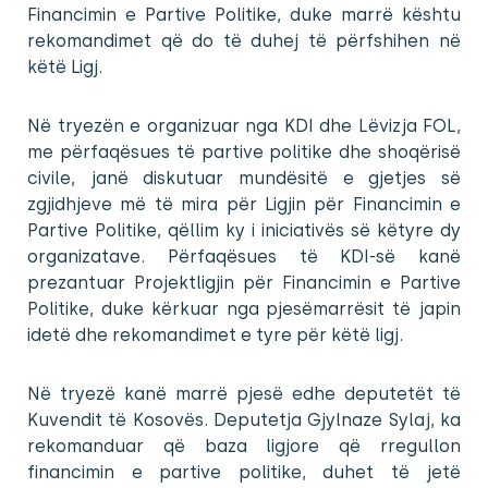
Financimin e Partive Politike, duke marrë kështu
rekomandimet që do të duhej të përfshihen në
këtë Ligj.
Në tryezën e organizuar nga KDI dhe Lëvizja FOL,
me përfaqësues të partive politike dhe shoqërisë
civile, janë diskutuar mundësitë e gjetjes së
zgjidhjeve më të mira për Ligjin për Financimin e
Partive Politike, qëllim ky i iniciativës së këtyre dy
organizatave. Përfaqësues të KDI-së kanë
prezantuar Projektligjin për Financimin e Partive
Politike, duke kërkuar nga pjesëmarrësit të japin
idetë dhe rekomandimet e tyre për këtë ligj.
Në tryezë kanë marrë pjesë edhe deputetët të
Kuvendit të Kosovës. Deputetja Gjylnaze Sylaj, ka
rekomanduar që baza ligjore që rregullon
financimin e partive politike, duhet të jetë