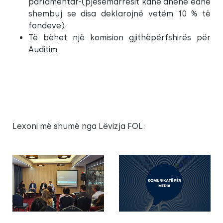
parlamentar-(pjesemarresit kane dhene edhe
shembuj se disa deklarojnë vetëm 10 % të
fondeve).
Të bëhet një komision gjithëpërfshirës për
Auditim
Lexoni më shumë nga Lëvizja FOL: