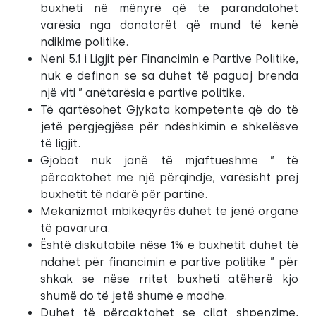
buxheti në mënyrë që të parandalohet
varësia nga donatorët që mund të kenë
ndikime politike.
Neni 5.1 i Ligjit për Financimin e Partive Politike,
nuk e definon se sa duhet të paguaj brenda
një viti ” anëtarësia e partive politike.
Të qartësohet Gjykata kompetente që do të
jetë përgjegjëse për ndëshkimin e shkelësve
të ligjit.
Gjobat nuk janë të mjaftueshme ” të
përcaktohet me një përqindje, varësisht prej
buxhetit të ndarë për partinë.
Mekanizmat mbikëqyrës duhet te jenë organe
të pavarura.
Është diskutabile nëse 1% e buxhetit duhet të
ndahet për financimin e partive politike ” për
shkak se nëse rritet buxheti atëherë kjo
shumë do të jetë shumë e madhe.
Duhet të përcaktohet se cilat shpenzime,