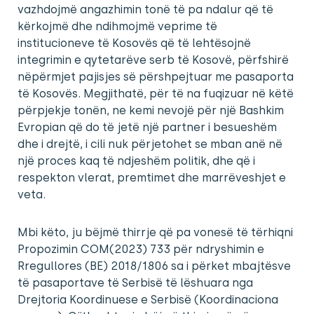
vazhdojmë angazhimin tonë të pa ndalur që të
kërkojmë dhe ndihmojmë veprime të
institucioneve të Kosovës që të lehtësojnë
integrimin e qytetarëve serb të Kosovë, përfshirë
nëpërmjet pajisjes së përshpejtuar me pasaporta
të Kosovës. Megjithatë, për të na fuqizuar në këtë
përpjekje tonën, ne kemi nevojë për një Bashkim
Evropian që do të jetë një partner i besueshëm
dhe i drejtë, i cili nuk përjetohet se mban anë në
një proces kaq të ndjeshëm politik, dhe që i
respekton vlerat, premtimet dhe marrëveshjet e
veta.
Mbi këto, ju bëjmë thirrje që pa vonesë të tërhiqni
Propozimin COM(2023) 733 për ndryshimin e
Rregullores (BE) 2018/1806 sa i përket mbajtësve
të pasaportave të Serbisë të lëshuara nga
Drejtoria Koordinuese e Serbisë (Koordinaciona