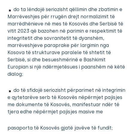
do ta lëndojë seriozisht qëllimin dhe zbatimin e
Marrëveshjes për rrugën drejt normalizimit të
marrëdhënieve në mes të Kosovës dhe Serbisë të
vitit 2023 që bazohen në parimin e respektimit të
integritetit dhe sovranitetit të dyanshëm,
marrëveshjeve paraprake për largimin nga
Kosova të strukturave paralele të shtetit të
Serbisë, si dhe besueshmërinë e Bashkimit
Europian si një ndërmjetësues i paanshëm në këtë
dialog;
do të sfidojë seriozisht përparimet në integrimin
e qytetarëve serb të Kosovës nëpërmjet pajisjes
me dokumente të Kosovës, manifestuar ndër të
tjera edhe nëpërmjet pajisjes masive me
pasaporta të Kosovës gjatë javëve të fundit;