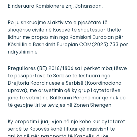
E
nderuara Komisionere znj. Johansoon,
Po ju shkruajmë si aktivistë e pjesëtarë të
shoqërisë civile në Kosovë të shqetësuar thellë
lidhur me propozimin nga Komisioni Europian për
Këshillin e Bashkimit Europian COM(2023) 733 për
ndryshimin e
Rregullores (BE) 2018/1806 sa i përket mbajtësve
të pasaportave të Serbisë të lëshuara nga
Drejtoria Koordinuese e Serbisë (Koordinaciona
uprava), me arsyetimin që ky grup i qytetarëve
janë të vetmit në Ballkanin Perëndimor që nuk do
të gëzojnë liri të lëvizjes në Zonën Shengen.
Ky propozim i juaji vjen në një kohë kur qytetarët
serbë të Kosovës kanë filluar që masivisht të
aplikojnë për pasaporta të Kosovës, duke