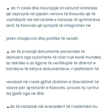
do t’i nxisë dhe inkurajojë strukturat kriminale
që veprojnë në pjesën veriore të Kosovës që të
vazhdojnë me kërcënime e kanosje të qytetarëve
serb të Kosovës që synojnë të integrohen në
jetën shoqërore dhe politike të vendit;
do të pranojë dokumente personale të
lëshuara nga autoritete të cilat nuk kanë mundësi
as teknike e as ligjore të verifikojnë të dhënat e
bartësve të këtyre dokumenteve, rrjedhimisht të
vendosë në rrezik gjithë zbatimin e liberalizimit të
vizave për qytetarët e Kosovës, proces ky i pritur
aq gjatë nga ne dhe
do të instalojë një precedent të rrezikshëm ku