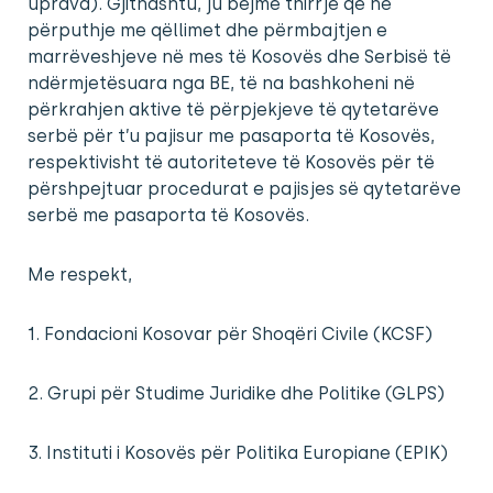
uprava). Gjithashtu, ju bëjmë thirrje që në
përputhje me qëllimet dhe përmbajtjen e
marrëveshjeve në mes të Kosovës dhe Serbisë të
ndërmjetësuara nga BE, të na bashkoheni në
përkrahjen aktive të përpjekjeve të qytetarëve
serbë për t’u pajisur me pasaporta të Kosovës,
respektivisht të autoriteteve të Kosovës për të
përshpejtuar procedurat e pajisjes së qytetarëve
serbë me pasaporta të Kosovës.
Me respekt,
1. Fondacioni Kosovar për Shoqëri Civile (KCSF)
2. Grupi për Studime Juridike dhe Politike (GLPS)
3. Instituti i Kosovës për Politika Europiane (EPIK)