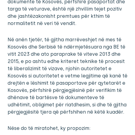
dokumente të Kosovës, përfshirë pasaportat dhe
targa të veturave, është një zhvillim tejet pozitiv
dhe jashtëzakonisht premtues për kthim të
normalitetit në veri të vendit.
Në anën tjetër, të gjitha marrëveshjet në mes të
Kosovës dhe Serbisë të ndërmjetësuara nga BE të
vitit 2023 dhe ato paraprake të viteve 2013 dhe
2015, e po ashtu edhe kriteret teknike të procesit
të liberalizimit të vizave, njohin autoritetet e
Kosovës si autoritetet e vetme legjitime që kanë të
drejtën e lëshimit të pasaportave për qytetarët e
Kosovës, përfshirë përgjegjësinë për verifikim të
dhënave të bartësve të dokumenteve të
udhëtimit, obligimet për riatdhesim, si dhe të gjitha
përgjegjësitë tjera që përfshihen në këtë kuadër.
Nëse do të miratohet, ky propozim: