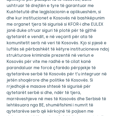
ushtruar të drejtën e tyre të garantuar me
Kushtetutë dhe legjislacionin e aplikueshëm, si
dhe kur institucionet e Kosovës në bashkëpunim
me organet tjera të sigurisë si KFOR-i dhe EULEX
janë duke ofruar siguri të plotë për të gjithë
qytetarët e vendit, e në veçanti për ata të
komunitetit serb në veri të Kosovës. Kjo si pjesë e
luftës së përbashkët të këtyre institucioneve ndaj
strukturave kriminale prezentë në veriun e
Kosovës për vite me radhë e të cilat kanë
parandaluar me forcë çfarëdo përpjekje të
qytetarëve serbë të Kosovës për t’u integruar në
jetën shoqërore dhe politike të Kosovës. Si
rrjedhojë e masave shtesë të sigurisë për
qytetarët serbë si dhe, ndër të tjera,
marrëveshjeve në mes të Kosovës dhe Serbisë të
lehtësuara nga BE, shumëfishimi i numrit të
qytetarëve serb që kërkojnë të pajisen me