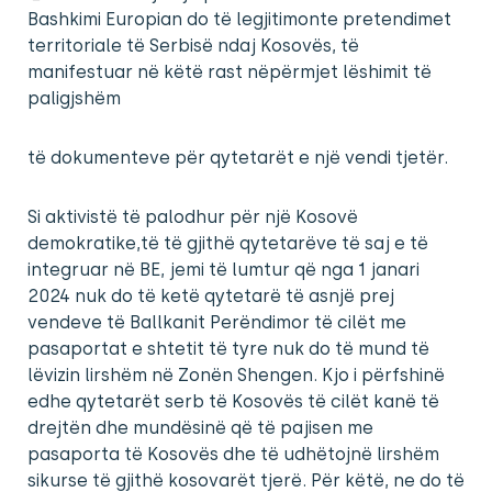
Bashkimi Europian do të legjitimonte pretendimet
territoriale të Serbisë ndaj Kosovës, të
manifestuar në këtë rast nëpërmjet lëshimit të
paligjshëm
të dokumenteve për qytetarët e një vendi tjetër.
Si aktivistë të palodhur për një Kosovë
demokratike,të të gjithë qytetarëve të saj e të
integruar në BE, jemi të lumtur që nga 1 janari
2024 nuk do të ketë qytetarë të asnjë prej
vendeve të Ballkanit Perëndimor të cilët me
pasaportat e shtetit të tyre nuk do të mund të
lëvizin lirshëm në Zonën Shengen. Kjo i përfshinë
edhe qytetarët serb të Kosovës të cilët kanë të
drejtën dhe mundësinë që të pajisen me
pasaporta të Kosovës dhe të udhëtojnë lirshëm
sikurse të gjithë kosovarët tjerë. Për këtë, ne do të