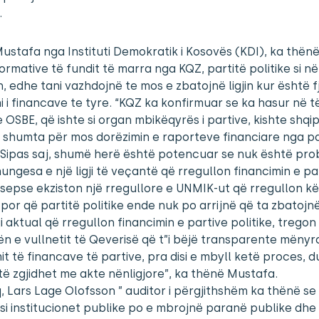
.
ustafa nga Instituti Demokratik i Kosovës (KDI), ka thënë
formative të fundit të marra nga KQZ, partitë politike si në
, edhe tani vazhdojnë te mos e zbatojnë ligjin kur është f
i i financave te tyre. “KQZ ka konfirmuar se ka hasur në t
 OSBE, që ishte si organ mbikëqyrës i partive, kishte shqi
 shumta për mos dorëzimin e raporteve financiare nga pa
. Sipas saj, shumë herë është potencuar se nuk është pro
ngesa e një ligji të veçantë që rregullon financimin e pa
, sepse ekziston një rregullore e UNMIK-ut që rregullon k
 por që partitë politike ende nuk po arrijnë që ta zbatojn
gji aktual që rregullon financimin e partive politike, tregon
 e vullnetit të Qeverisë që t”i bëjë transparente mënyr
it të financave të partive, pra disi e mbyll ketë proces, d
të zgjidhet me akte nënligjore”, ka thënë Mustafa.
 Lars Lage Olofsson ” auditor i përgjithshëm ka thënë se
 si institucionet publike po e mbrojnë paranë publike dhe