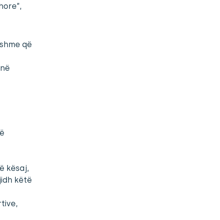
hore”,
ishme që
enë
të
ë kësaj,
jidh këtë
tive,