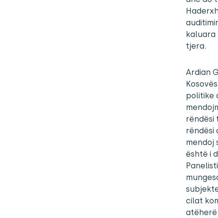
Haderxho
auditimi
kaluara 
tjera.
Ardian G
Kosovës,
politike
mendojm
rëndësi 
rëndësi 
mendoj s
është i 
Panelist
mungesa 
subjekte
cilat ko
atëherë 