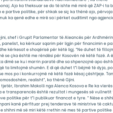
naj. Ajo ka theksuar se do të ishte më mirë që ZAP-i ta 
n e partive politike, për shkak se siç ka thënë ajo, përvoj
nuk ka qenë edhe e mirë sa i përket auditimit nga agjenc
jini, shef i Grupit Parlamentar të Aleancës për Ardhmëri
 panelist, ka kërkuar sqarim për ligjin për financimin e pa
 dhe kërkesat e shoqërisë për këtë ligj. “Ne duhet të filloj
ë se çka është me rëndësi për Kosovën në këtë fazë. A 
ta dimë se ku i marrin paratë dhe sa shpenzojnë apo ësh
që ta limitojmë shumën. E di që duhet t”i bëjmë të dyja, po
e mos po i konkurrojmë në këtë fazë kësaj çështjeje. Tani
domosdoshëm, realisht”, ka thënë Gjini.
i tjetër, Ibrahim Makolli nga Alenca Kosova e Re ka vlerë
e transparencës është rezultat i mungesës së vullnetit 
ve politike për t”i publikuar financat e tyre. ” Nëse e shihi
mpani kanë përfituar prej tenderave të ministrive të cakt
e shihni më së miri këtë rrethin në mes të partive politike