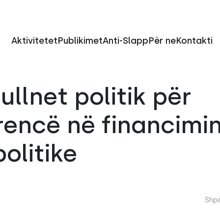
Aktivitetet
Publikimet
Anti-Slapp
Për ne
Kontakti
ullnet politik për
encë në financimin
politike
Shpë