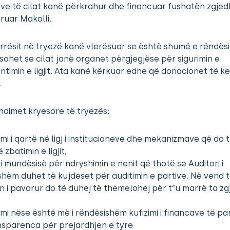
e të cilat kanë përkrahur dhe financuar fushatën zgjed
ruar Makolli.
rrësit në tryezë kanë vlerësuar se është shumë e rëndës
sohet se cilat janë organet përgjegjëse për sigurimin e
timin e ligjit. Ata kanë kërkuar edhe që donacionet të k
.
dimet kryesore të tryezës:
mi i qartë në ligj i institucioneve dhe mekanizmave që do 
 zbatimin e ligjit,
i i mundësisë për ndryshimin e nenit që thotë se Auditori i
shëm duhet të kujdeset për auditimin e partive. Në vend t
n i pavarur do të duhej të themelohej për t”u marrë ta zg
mi nëse është më i rëndësishëm kufizimi i financave të par
nsparenca për prejardhjen e tyre