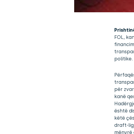
Prishtin
FOL, kan
financim
transpar
politike.
Përfaqës
transpar
për zvar
kanë qen
Hadërgjo
është di
këtë çës
draft-li
mënyrë q