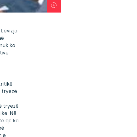
 Lëvizja
në
 nuk ka
tive
ritikë
ë tryezë
ë tryezë
tike. Në
të që ka
në
n e