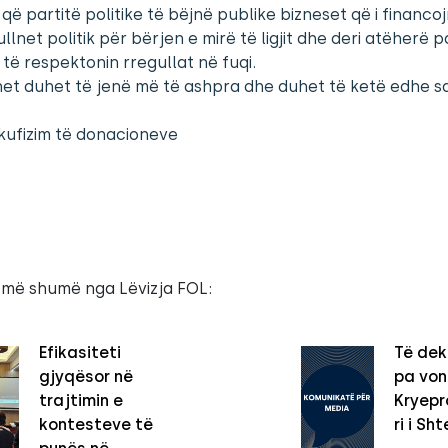
që partitë politike të bëjnë publike bizneset që i financoj
llnet politik për bërjen e mirë të ligjit dhe deri atëherë p
 të respektonin rregullat në fuqi.
net duhet të jenë më të ashpra dhe duhet të ketë edhe s
kufizim të donacioneve
 më shumë nga Lëvizja FOL:
Efikasiteti
Të dek
gjyqësor në
pa vo
trajtimin e
Kryepro
kontesteve të
ri i Sht