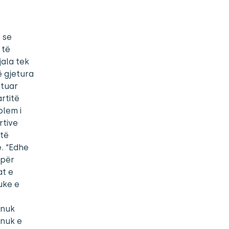
 se
 të
jala tek
ë gjetura
ptuar
rtitë
blem i
rtive
ëtë
ë. “Edhe
 për
at e
uke e
 nuk
 nuk e