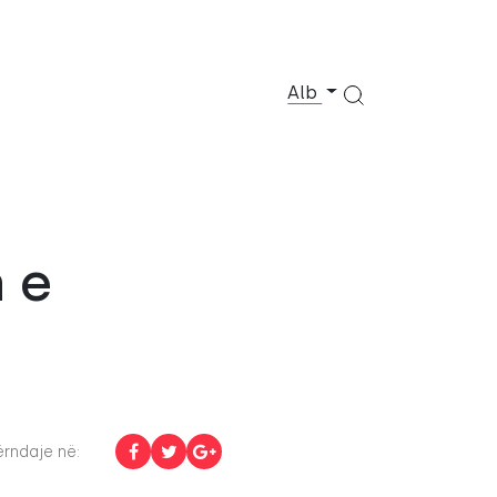
Alb
 e
rndaje në: