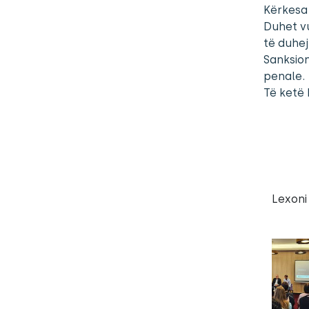
Kërkesa 
Duhet vu
të duhej
Sanksio
penale.
Të ketë 
Lexoni