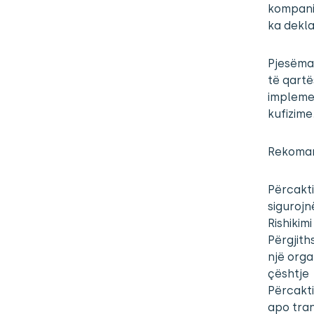
kompaniv
ka dekla
Pjesëma
të qartë
implemen
kufizime
Rekoman
Përcakti
sigurojnë
Rishikim
Përgjith
një orga
çështje
Përcakti
apo tra