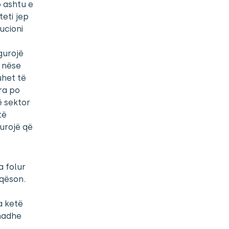
o ashtu e
eti jep
ucioni
gurojë
a nëse
uhet të
ra po
ë sektor
të
gurojë që
a folur
aqëson.
a ketë
 madhe