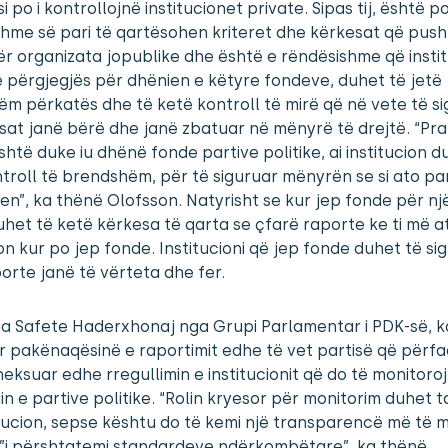
i po i kontrollojnë institucionet private. Sipas tij, është p
hme së pari të qartësohen kriteret dhe kërkesat që pusht
r organizata jopublike dhe është e rëndësishme që instit
 përgjegjës për dhënien e këtyre fondeve, duhet të jetë
m përkatës dhe të ketë kontroll të mirë që në vete të si
at janë bërë dhe janë zbatuar në mënyrë të drejtë. “Pr
shtë duke iu dhënë fonde partive politike, ai institucion d
troll të brendshëm, për të siguruar mënyrën se si ato pa
n”, ka thënë Olofsson. Natyrisht se kur jep fonde për nj
uhet të ketë kërkesa të qarta se çfarë raporte ke ti më a
ion kur po jep fonde. Institucioni që jep fonde duhet të si
orte janë të vërteta dhe fer.
ja Safete Haderxhonaj nga Grupi Parlamentar i PDK-së, k
 pakënaqësinë e raportimit edhe të vet partisë që përf
heksuar edhe rregullimin e institucionit që do të monitoroj
in e partive politike. “Rolin kryesor për monitorim duhet t
itucion, sepse kështu do të kemi një transparencë më të
t”i përshtatemi standardeve ndërkombëtare”, ka thënë