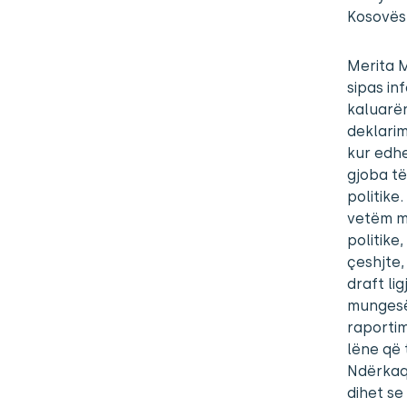
Kosovës
Merita M
sipas in
kaluarën
deklarim
kur edhe
gjoba të
politike
vetëm mu
politike
çeshjte,
draft li
mungesën
raportim
lëne që 
Ndërkaq,
dihet se