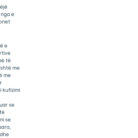
bëjë
a nga e
ionet
në e
rtive
më të
është me
të me
r
 kufizimi
suar se
të
ni se
uara,
 dhe