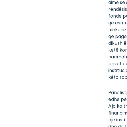
dimë se s
rëndësis
fonde pë
që është
mekanizë
që pages
dikush ë
ketë kon
harxhohe
privat d
instituc
këto rap
Panelist
edhe për
Ajo ka t
financim
një inst
dhe do 