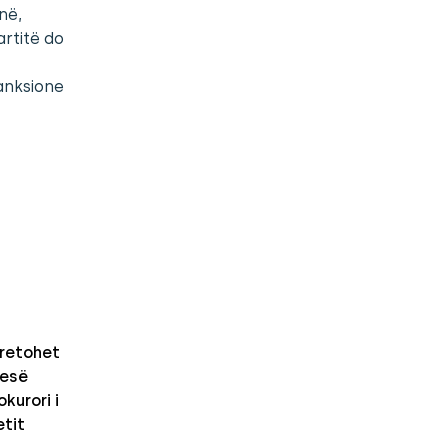
në,
artitë do
anksione
retohet
nesë
kurori i
etit