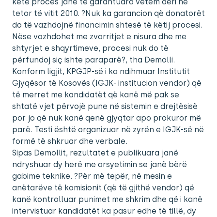
këtë proces janë të garantuara vetëm deri në
tetor të vitit 2010. ?Nuk ka garancion që donatorët
do të vazhdojnë financimin shtesë të këtij procesi.
Nëse vazhdohet me zvarritjet e nisura dhe me
shtyrjet e shqyrtimeve, procesi nuk do të
përfundoj siç ishte paraparë?, tha Demolli.
Konform ligjit, KPGJP-së i ka ndihmuar Institutit
Gjyqësor të Kosovës (IGJK- institucion vendor) që
të merret me kandidatët që kanë më pak se
shtatë vjet përvojë pune në sistemin e drejtësisë
por jo që nuk kanë qenë gjyqtar apo prokuror më
parë. Testi është organizuar në zyrën e IGJK-së në
formë të shkruar dhe verbale.
Sipas Demollit, rezultatet e publikuara janë
ndryshuar dy herë me arsyetimin se janë bërë
gabime teknike. ?Për më tepër, në mesin e
anëtarëve të komisionit (që të gjithë vendor) që
kanë kontrolluar punimet me shkrim dhe që i kanë
intervistuar kandidatët ka pasur edhe të tillë, dy