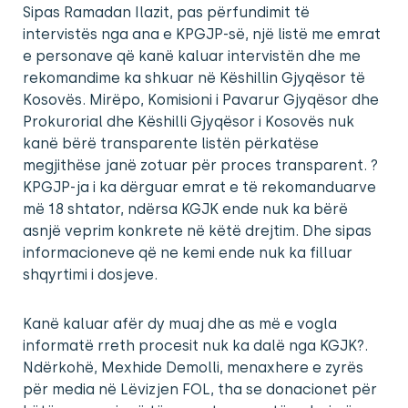
Sipas Ramadan Ilazit, pas përfundimit të
intervistës nga ana e KPGJP-së, një listë me emrat
e personave që kanë kaluar intervistën dhe me
rekomandime ka shkuar në Këshillin Gjyqësor të
Kosovës. Mirëpo, Komisioni i Pavarur Gjyqësor dhe
Prokurorial dhe Këshilli Gjyqësor i Kosovës nuk
kanë bërë transparente listën përkatëse
megjithëse janë zotuar për proces transparent. ?
KPGJP-ja i ka dërguar emrat e të rekomanduarve
më 18 shtator, ndërsa KGJK ende nuk ka bërë
asnjë veprim konkrete në këtë drejtim. Dhe sipas
informacioneve që ne kemi ende nuk ka filluar
shqyrtimi i dosjeve.
Kanë kaluar afër dy muaj dhe as më e vogla
informatë rreth procesit nuk ka dalë nga KGJK?.
Ndërkohë, Mexhide Demolli, menaxhere e zyrës
për media në Lëvizjen FOL, tha se donacionet për