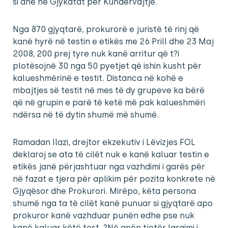
si dhe në Gjykatat për Kundërvajtje.
Nga 870 gjyqtarë, prokurorë e juristë të rinj që
kanë hyrë në testin e etikës me 26 Prill dhe 23 Maj
2008, 200 prej tyre nuk kanë arritur që t?i
plotësojnë 30 nga 50 pyetjet që ishin kusht për
kalueshmërinë e testit. Distanca në kohë e
mbajtjes së testit në mes të dy grupeve ka bërë
që në grupin e parë të ketë më pak kalueshmëri
ndërsa në të dytin shumë më shumë.
Ramadan Ilazi, drejtor ekzekutiv i Lëvizjes FOL
deklaroj se ata të cilët nuk e kanë kaluar testin e
etikës janë përjashtuar nga vazhdimi i garës për
në fazat e tjera për aplikim për pozita konkrete në
Gjyqësor dhe Prokurori. Mirëpo, këta persona
shumë nga ta të cilët kanë punuar si gjyqtarë apo
prokuror kanë vazhduar punën edhe pse nuk
kanë kaluar këtë test. ?Në anën tjetër largimi i