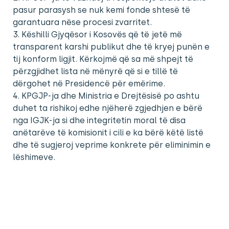
pasur parasysh se nuk kemi fonde shtesë të
garantuara nëse procesi zvarritet.
3. Këshilli Gjyqësor i Kosovës që të jetë më
transparent karshi publikut dhe të kryej punën e
tij konform ligjit. Kërkojmë që sa më shpejt të
përzgjidhet lista në mënyrë që si e tillë të
dërgohet në Presidencë për emërime.
4. KPGJP-ja dhe Ministria e Drejtësisë po ashtu
duhet ta rishikoj edhe njëherë zgjedhjen e bërë
nga IGJK-ja si dhe integritetin moral të disa
anëtarëve të komisionit i cili e ka bërë këtë listë
dhe të sugjeroj veprime konkrete për eliminimin e
lëshimeve.