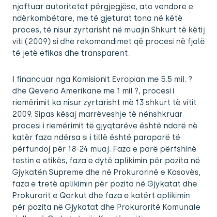
njoftuar autoritetet përgjegjëse, ato vendore e
ndërkombëtare, me të gjeturat tona në këtë
proces, të nisur zyrtarisht në muajin Shkurt të këtij
viti (2009) si dhe rekomandimet që procesi në fjalë
të jetë efikas dhe transparent.
I financuar nga Komisionit Evropian me 5.5 mil. ?
dhe Qeveria Amerikane me 1 mil.?, procesi i
riemërimit ka nisur zyrtarisht më 13 shkurt të vitit
2009. Sipas kësaj marrëveshje të nënshkruar
procesi i riemërimit të gjyqtarëve është ndarë në
katër faza ndërsa si i tillë është paraparë të
përfundoj për 18-24 muaj. Faza e parë përfshinë
testin e etikës, faza e dytë aplikimin për pozita në
Gjykatën Supreme dhe në Prokurorinë e Kosovës,
faza e tretë aplikimin për pozita në Gjykatat dhe
Prokurorit e Qarkut dhe faza e katërt aplikimin
për pozita në Gjykatat dhe Prokuroritë Komunale