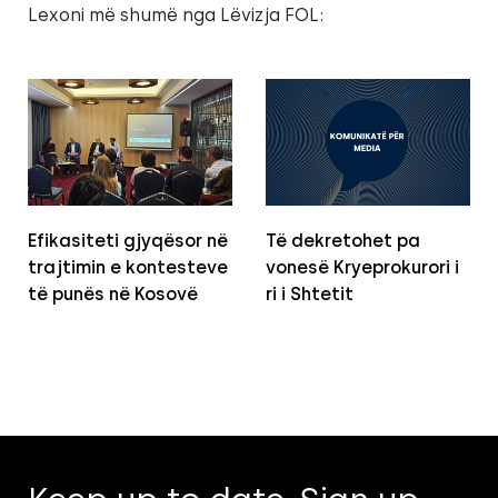
Lexoni më shumë nga Lëvizja FOL:
Efikasiteti gjyqësor në
Të dekretohet pa
trajtimin e kontesteve
vonesë Kryeprokurori i
të punës në Kosovë
ri i Shtetit