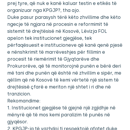
prej tyre, që nuk e kanë kaluar testin e etikës të
organizuar nga KPGJP?, tha ajo.
Duke pasur parasysh tërë këto zhvillime dhe këto
ngecje të ngjara në procesin e reformimit të
sistemit të drejtësisë në Kosovë, Lëvizja FOL
apelon tek institucionet gjegjëse, tek
përfaqësuesit e institucioneve që kanë qenë pjesë
e nënshkrimit të marrëveshjes për fillimin e
procesit të riemërimit të Gjyqtarëve dhe
Prokurorëve, që të monitorojnë punën e bërë deri
më tani dhe punën që është në zhvillim e sipër, me
qëllim që në Kosovë të kemi vërtetë një sistem të
drejtësisë çfarë e meriton një shtet i ri dhe në
tranzicion.
Rekomandime:
1. Institucionet gjegjëse të gjejnë një zgjidhje në
mënyrë që të mos kemi paralizim të punës në
gjyqësor.
2. KPGJP-ja të vazhdoj ti respektojë afatet duke