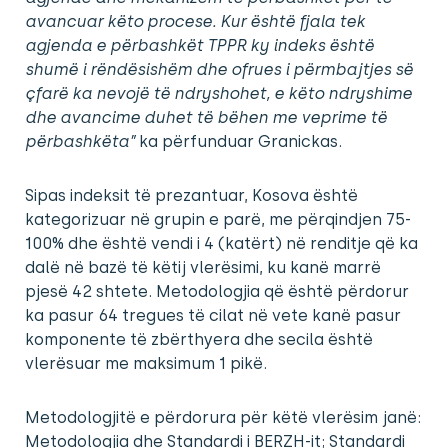
avancuar këto procese. Kur është fjala tek
agjenda e përbashkët TPPR ky indeks është
shumë i rëndësishëm dhe ofrues i përmbajtjes së
çfarë ka nevojë të ndryshohet, e këto ndryshime
dhe avancime duhet të bëhen me veprime të
përbashkëta”
ka përfunduar Granickas.
Sipas indeksit të prezantuar, Kosova është
kategorizuar në grupin e parë, me përqindjen 75-
100% dhe është vendi i 4 (katërt) në renditje që ka
dalë në bazë të këtij vlerësimi, ku kanë marrë
pjesë 42 shtete. Metodologjia që është përdorur
ka pasur 64 tregues të cilat në vete kanë pasur
komponente të zbërthyera dhe secila është
vlerësuar me maksimum 1 pikë.
Metodologjitë e përdorura për këtë vlerësim janë:
Metodologjia dhe Standardi i BERZH-it; Standardi