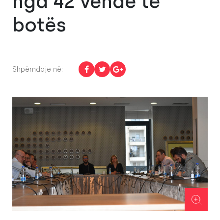
nga 42 vende të
botës
Shpërndaje në: