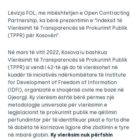
Lëvizja FOL, me mbështetjen e Open Contracting
Partnership, ka bërë prezentimin e “Indeksit të
Vlerësimit të Transparencës së Prokurimit Publik
(TPPR) për Kosovën”.
Në mars të vitit 2022, Kosova iu bashkua
Vlerësimit të Transparencës së Prokurimit Publik
(TPPR) si vendi i 42-të që do të vlerësohet në
kuadër të iniciativës ndërkombëtare të Institute
for Development of Freedom of Information
(IDFI), organizatë e shoqërisë civile me bazë në
Gjeorgji. Ky vlerësim është bërë përmes një
metodologjie universale për vlerësimin e
legjislacionit të prokurimit publik me qëllimin
përfundimtar për të identifikuar pikat e forta dhe
të dobëta të kornizave ligjore dhe zbatimin e tyre
në mbarë globin.
Ky vlerësim nuk përfshin