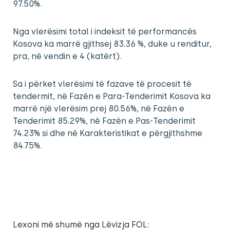
97.50%.
Nga vlerësimi total i indeksit të performancës
Kosova ka marrë gjithsej 83.36 %, duke u renditur,
pra, në vendin e 4 (katërt).
Sa i përket vlerësimi të fazave të procesit të
tendermit, në Fazën e Para-Tenderimit Kosova ka
marrë një vlerësim prej 80.56%, në Fazën e
Tenderimit 85.29%, në Fazën e Pas-Tenderimit
74.23% si dhe në Karakteristikat e përgjithshme
84.75%.
Lexoni më shumë nga Lëvizja FOL: