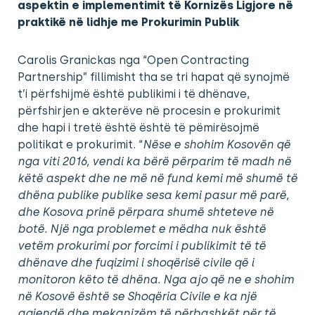
aspektin e implementimit të Kornizës Ligjore në
praktikë në lidhje me Prokurimin Publik
Carolis Granickas nga “Open Contracting
Partnership” fillimisht tha se tri hapat që synojmë
t’i përfshijmë është publikimi i të dhënave,
përfshirjen e akterëve në procesin e prokurimit
dhe hapi i tretë është është të pëmirësojmë
politikat e prokurimit. “
Nëse e shohim Kosovën që
nga viti 2016, vendi ka bërë përparim të madh në
këtë aspekt dhe ne më në fund kemi më shumë të
dhëna publike publike sesa kemi pasur më parë,
dhe Kosova prinë përpara shumë shteteve në
botë. Një nga problemet e mëdha nuk është
vetëm prokurimi por forcimi i publikimit të të
dhënave dhe fuqizimi i shoqërisë civile që i
monitoron këto të dhëna. Nga ajo që ne e shohim
në Kosovë është se Shoqëria Civile e ka një
agjendë dhe mekanizëm të përbashkët për të