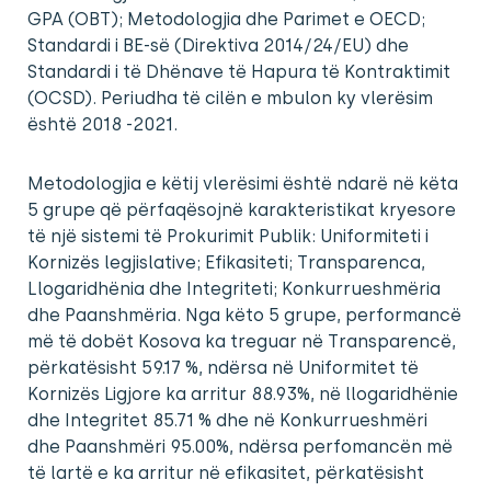
GPA (OBT); Metodologjia dhe Parimet e OECD;
Standardi i BE-së (Direktiva 2014/24/EU) dhe
Standardi i të Dhënave të Hapura të Kontraktimit
(OCSD). Periudha të cilën e mbulon ky vlerësim
është 2018 -2021.
Metodologjia e këtij vlerësimi është ndarë në këta
5 grupe që përfaqësojnë karakteristikat kryesore
të një sistemi të Prokurimit Publik: Uniformiteti i
Kornizës legjislative; Efikasiteti; Transparenca,
Llogaridhënia dhe Integriteti; Konkurrueshmëria
dhe Paanshmëria. Nga këto 5 grupe, performancë
më të dobët Kosova ka treguar në Transparencë,
përkatësisht 59.17 %, ndërsa në Uniformitet të
Kornizës Ligjore ka arritur 88.93%, në llogaridhënie
dhe Integritet 85.71 % dhe në Konkurrueshmëri
dhe Paanshmëri 95.00%, ndërsa perfomancën më
të lartë e ka arritur në efikasitet, përkatësisht