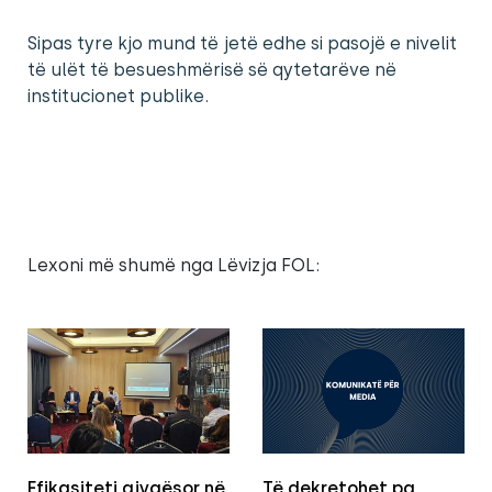
Sipas tyre kjo mund të jetë edhe si pasojë e nivelit
të ulët të besueshmërisë së qytetarëve në
institucionet publike.
Lexoni më shumë nga Lëvizja FOL:
Efikasiteti gjyqësor në
Të dekretohet pa