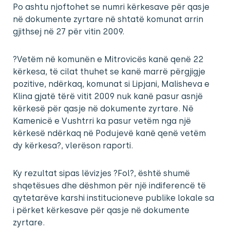
Po ashtu njoftohet se numri kërkesave për qasje
në dokumente zyrtare në shtatë komunat arrin
gjithsej në 27 për vitin 2009.
?Vetëm në komunën e Mitrovicës kanë qenë 22
kërkesa, të cilat thuhet se kanë marrë përgjigje
pozitive, ndërkaq, komunat si Lipjani, Malisheva e
Klina gjatë tërë vitit 2009 nuk kanë pasur asnjë
kërkesë për qasje në dokumente zyrtare. Në
Kamenicë e Vushtrri ka pasur vetëm nga një
kërkesë ndërkaq në Podujevë kanë qenë vetëm
dy kërkesa?, vlerëson raporti.
Ky rezultat sipas lëvizjes ?Fol?, është shumë
shqetësues dhe dëshmon për një indiferencë të
qytetarëve karshi institucioneve publike lokale sa
i përket kërkesave për qasje në dokumente
zyrtare.