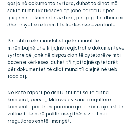
qasje në dokumente zyrtare, duhet të dihet më
saktë numri i kërkesave që janë paraqitur për
qasje në dokumente zyrtare, përgjigjet e dhëna si
dhe arsyet e refuzimit të kërkesave eventuale.
Po ashtu rekomandohet që komunat të
mirëmbajnë dhe krijojnë regjistrat e dokumenteve
zyrtare që janë në dispozicion të qytetarëve mbi
bazën e kërkesës, duhet t?i njoftojnë qytetarët
për dokumentet të cilat mund t?i gjejnë në ueb
faqe etj.
Në këtë raport po ashtu thuhet se të gjitha
komunat, përveç Mitrovicës kanë rregullore
komunale për transparencë që përbën një akt të
vullnetit të mirë politik megjithëse zbatimi i
rregullores është i mangët.