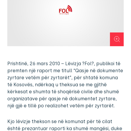
Prishtinë, 26 mars 2010 – Lëvizja ?Fol?, publikoi të
premten një raport me titull “Qasje në dokumente
zyrtare vetëm për zyrtarët”, për shtatë komuna
të Kosovës, ndërkaq u theksua se me gjithë
kërkesat e shumta të shoqërisë civile dhe shumë
organizatave për qasje në dokumentet zyrtare,
një gjë e tillë po realizohet vetëm për zyrtarët.
Kjo lëvizje thekson se në komunat për të cilat
është prezantuar raporti ka shumë mangësi, duke