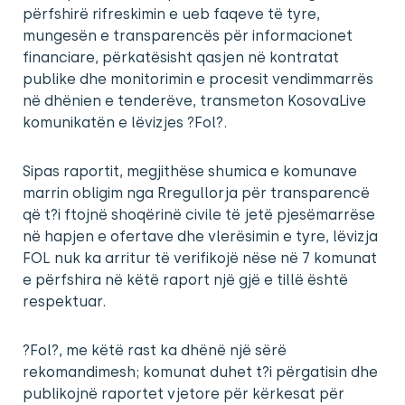
përfshirë rifreskimin e ueb faqeve të tyre,
mungesën e transparencës për informacionet
financiare, përkatësisht qasjen në kontratat
publike dhe monitorimin e procesit vendimmarrës
në dhënien e tenderëve, transmeton KosovaLive
komunikatën e lëvizjes ?Fol?.
Sipas raportit, megjithëse shumica e komunave
marrin obligim nga Rregullorja për transparencë
që t?i ftojnë shoqërinë civile të jetë pjesëmarrëse
në hapjen e ofertave dhe vlerësimin e tyre, lëvizja
FOL nuk ka arritur të verifikojë nëse në 7 komunat
e përfshira në këtë raport një gjë e tillë është
respektuar.
?Fol?, me këtë rast ka dhënë një sërë
rekomandimesh; komunat duhet t?i përgatisin dhe
publikojnë raportet vjetore për kërkesat për