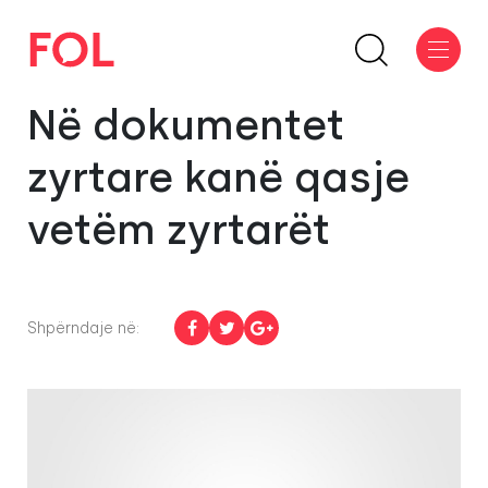
Në dokumentet
zyrtare kanë qasje
vetëm zyrtarët
Shpërndaje në: