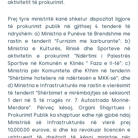
aktivitetit të prokurimit.
Prej tyre ministritë kanë shkelur dispozitat ligjore
të prokurimit publik në gjithsej 4 tenderë të
ndryshëm: a) Ministria e Punëve të Brendshme me
rastin e tenderit “Furnizim me karburante”; b)
Ministria e Kulturës, Rinisë dhe Sporteve në
aktivitetin e prokurimit “Ndërtimi i Palestrës
Sportive në Komunën e Klinës ” Faza e II-të”; c)
Ministria për Komunitete dhe Kthim në tenderin
“Shërbime hoteliere në ndërtesën e MKK-së”; dhe
d) Ministria e Infrastrukturës me rastin e vlerësimit
të tenderit “Shërbimet e mirëmbajtjes së seksionit
1 deri në 5 të rrugës nr. 7: Autostrada Morinë-
Merdare”. Përveç kësaj, Organi Shqyrtues i
Prokurimit Publik ka shqiptuar edhe një gjobë ndaj
Ministrisë së Infrastrukturës në vlerë prej
10,000.00 eurove, si dhe ka revokuar licencën e
ushtruesit të drejtorit të kësaj ministrie për