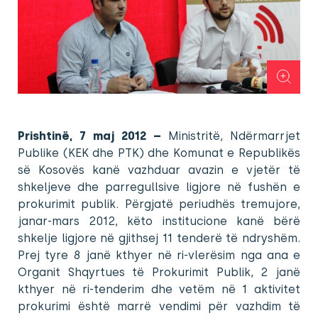
Prishtinë, 7 maj 2012 –
Ministritë, Ndërmarrjet
Publike (KEK dhe PTK) dhe Komunat e Republikës
së Kosovës kanë vazhduar avazin e vjetër të
shkeljeve dhe parregullsive ligjore në fushën e
prokurimit publik. Përgjatë periudhës tremujore,
janar-mars 2012, këto institucione kanë bërë
shkelje ligjore në gjithsej 11 tenderë të ndryshëm.
Prej tyre 8 janë kthyer në ri-vlerësim nga ana e
Organit Shqyrtues të Prokurimit Publik, 2 janë
kthyer në ri-tenderim dhe vetëm në 1 aktivitet
prokurimi është marrë vendimi për vazhdim të