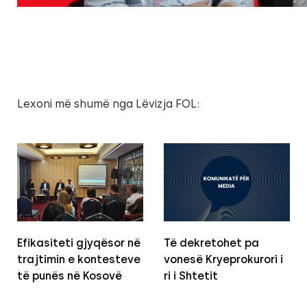
Lexoni më shumë nga Lëvizja FOL:
Efikasiteti gjyqësor në
Të dekretohet pa
trajtimin e kontesteve
vonesë Kryeprokurori i
të punës në Kosovë
ri i Shtetit