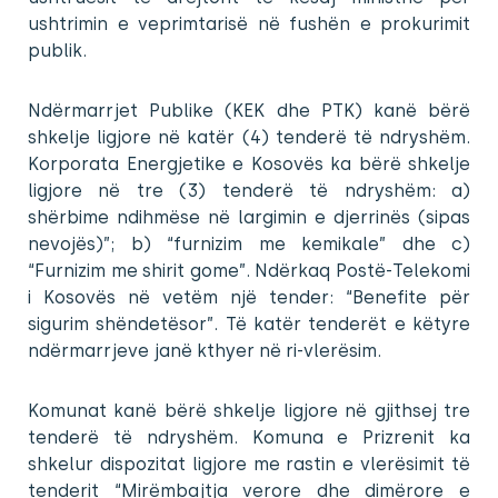
ushtrimin e veprimtarisë në fushën e prokurimit
publik.
Ndërmarrjet Publike (KEK dhe PTK) kanë bërë
shkelje ligjore në katër (4) tenderë të ndryshëm.
Korporata Energjetike e Kosovës ka bërë shkelje
ligjore në tre (3) tenderë të ndryshëm: a)
shërbime ndihmëse në largimin e djerrinës (sipas
nevojës)”; b) “furnizim me kemikale” dhe c)
“Furnizim me shirit gome”. Ndërkaq Postë-Telekomi
i Kosovës në vetëm një tender: “Benefite për
sigurim shëndetësor”. Të katër tenderët e këtyre
ndërmarrjeve janë kthyer në ri-vlerësim.
Komunat kanë bërë shkelje ligjore në gjithsej tre
tenderë të ndryshëm. Komuna e Prizrenit ka
shkelur dispozitat ligjore me rastin e vlerësimit të
tenderit “Mirëmbajtja verore dhe dimërore e