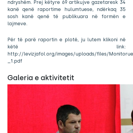
ndryshëm. Prej këtyre 69 artikujve gazetaresk 34
kanë qenë raportime hulumtuese, ndërkaq 35
sosh kanë qenë të publikuara në formën e
lajmeve.
Për të parë raportin e plotë, ju lutem klikoni në
këtë link:
http://levizjafol.org/images/uploads/files/Monitorue
_1.pdf
Galeria e aktivitetit