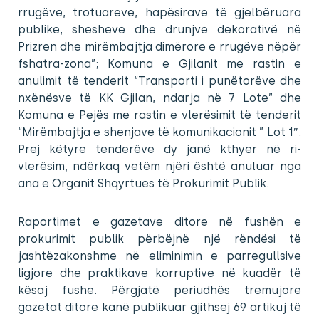
rrugëve, trotuareve, hapësirave të gjelbëruara
publike, shesheve dhe drunjve dekorativë në
Prizren dhe mirëmbajtja dimërore e rrugëve nëpër
fshatra-zona”; Komuna e Gjilanit me rastin e
anulimit të tenderit “Transporti i punëtorëve dhe
nxënësve të KK Gjilan, ndarja në 7 Lote” dhe
Komuna e Pejës me rastin e vlerësimit të tenderit
“Mirëmbajtja e shenjave të komunikacionit ” Lot 1″.
Prej këtyre tenderëve dy janë kthyer në ri-
vlerësim, ndërkaq vetëm njëri është anuluar nga
ana e Organit Shqyrtues të Prokurimit Publik.
Raportimet e gazetave ditore në fushën e
prokurimit publik përbëjnë një rëndësi të
jashtëzakonshme në eliminimin e parregullsive
ligjore dhe praktikave korruptive në kuadër të
kësaj fushe. Përgjatë periudhës tremujore
gazetat ditore kanë publikuar gjithsej 69 artikuj të