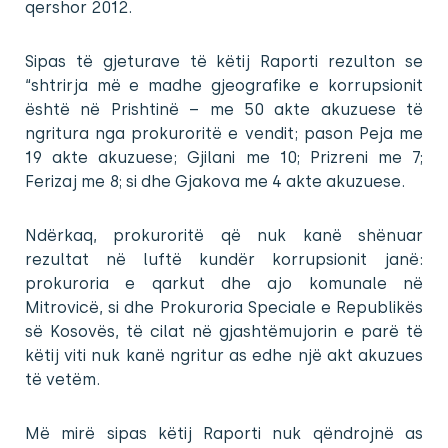
qershor 2012.
Sipas të gjeturave të këtij Raporti rezulton se
“shtrirja më e madhe gjeografike e korrupsionit
është në Prishtinë – me 50 akte akuzuese të
ngritura nga prokuroritë e vendit; pason Peja me
19 akte akuzuese; Gjilani me 10; Prizreni me 7;
Ferizaj me 8; si dhe Gjakova me 4 akte akuzuese.
Ndërkaq, prokuroritë që nuk kanë shënuar
rezultat në luftë kundër korrupsionit janë:
prokuroria e qarkut dhe ajo komunale në
Mitrovicë, si dhe Prokuroria Speciale e Republikës
së Kosovës, të cilat në gjashtëmujorin e parë të
këtij viti nuk kanë ngritur as edhe një akt akuzues
të vetëm.
Më mirë sipas këtij Raporti nuk qëndrojnë as