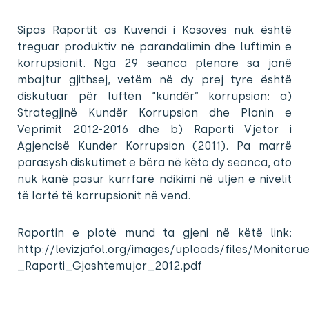
Sipas Raportit as Kuvendi i Kosovës nuk është
treguar produktiv në parandalimin dhe luftimin e
korrupsionit. Nga 29 seanca plenare sa janë
mbajtur gjithsej, vetëm në dy prej tyre është
diskutuar për luftën “kundër” korrupsion: a)
Strategjinë Kundër Korrupsion dhe Planin e
Veprimit 2012-2016 dhe b) Raporti Vjetor i
Agjencisë Kundër Korrupsion (2011). Pa marrë
parasysh diskutimet e bëra në këto dy seanca, ato
nuk kanë pasur kurrfarë ndikimi në uljen e nivelit
të lartë të korrupsionit në vend.
Raportin e plotë mund ta gjeni në këtë link:
http://levizjafol.org/images/uploads/files/Monitorue
_Raporti_Gjashtemujor_2012.pdf