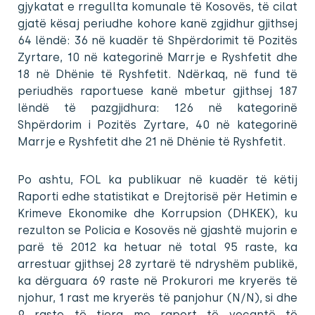
gjykatat e rregullta komunale të Kosovës, të cilat
gjatë kësaj periudhe kohore kanë zgjidhur gjithsej
64 lëndë: 36 në kuadër të Shpërdorimit të Pozitës
Zyrtare, 10 në kategorinë Marrje e Ryshfetit dhe
18 në Dhënie të Ryshfetit. Ndërkaq, në fund të
periudhës raportuese kanë mbetur gjithsej 187
lëndë të pazgjidhura: 126 në kategorinë
Shpërdorim i Pozitës Zyrtare, 40 në kategorinë
Marrje e Ryshfetit dhe 21 në Dhënie të Ryshfetit.
Po ashtu, FOL ka publikuar në kuadër të këtij
Raporti edhe statistikat e Drejtorisë për Hetimin e
Krimeve Ekonomike dhe Korrupsion (DHKEK), ku
rezulton se Policia e Kosovës në gjashtë mujorin e
parë të 2012 ka hetuar në total 95 raste, ka
arrestuar gjithsej 28 zyrtarë të ndryshëm publikë,
ka dërguara 69 raste në Prokurori me kryerës të
njohur, 1 rast me kryerës të panjohur (N/N), si dhe
9 raste të tjera me raport të veçantë të