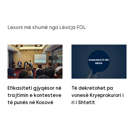
Lexoni më shumë nga Lëvizja FOL:
Efikasiteti gjyqësor në
Të dekretohet pa
trajtimin e kontesteve
vonesë Kryeprokurori i
të punës në Kosovë
ri i Shtetit