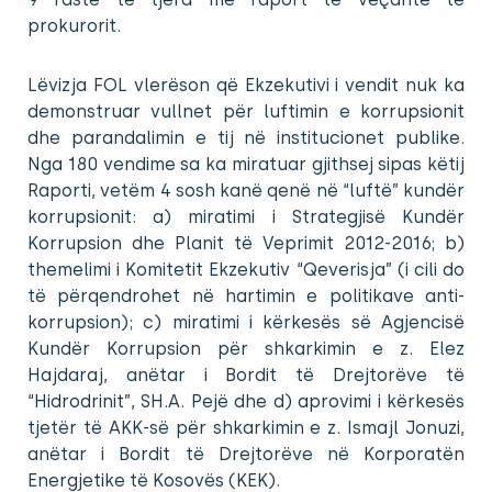
prokurorit.
Lëvizja FOL vlerëson që Ekzekutivi i vendit nuk ka
demonstruar vullnet për luftimin e korrupsionit
dhe parandalimin e tij në institucionet publike.
Nga 180 vendime sa ka miratuar gjithsej sipas këtij
Raporti, vetëm 4 sosh kanë qenë në “luftë” kundër
korrupsionit: a) miratimi i Strategjisë Kundër
Korrupsion dhe Planit të Veprimit 2012-2016; b)
themelimi i Komitetit Ekzekutiv “Qeverisja” (i cili do
të përqendrohet në hartimin e politikave anti-
korrupsion); c) miratimi i kërkesës së Agjencisë
Kundër Korrupsion për shkarkimin e z. Elez
Hajdaraj, anëtar i Bordit të Drejtorëve të
“Hidrodrinit”, SH.A. Pejë dhe d) aprovimi i kërkesës
tjetër të AKK-së për shkarkimin e z. Ismajl Jonuzi,
anëtar i Bordit të Drejtorëve në Korporatën
Energjetike të Kosovës (KEK).