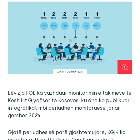
Lëvizja FOL ka vazhduar monitorimin e takimeve te
Këshillit Gjyqësor të Kosovës, ku dhe ka publikuar
infografikat mbi periudhën monitoruese janar –
qershor 2024.
Gjatë periudhës së parë gjashtëmujore, KGjK ka
mbajtur gjithsej 9 takime. Nga 9 agjenda të