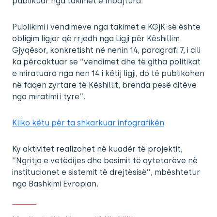
publikuar nga takimet e mbajtura.
Publikimi i vendimeve nga takimet e KGjK-së ështe
obligim ligjor që rrjedh nga Ligji për Këshillim
Gjyqësor, konkretisht në nenin 14, paragrafi 7, i cili
ka përcaktuar se ‘’vendimet dhe të githa politikat
e miratuara nga nen 14 i këtij ligji, do të publikohen
në faqen zyrtare të Këshillit, brenda pesë ditëve
nga miratimi i tyre’’.
Kliko këtu për ta shkarkuar infografikën
Ky aktivitet realizohet në kuadër të projektit,
‘’Ngritja e vetëdijes dhe besimit të qytetarëve në
institucionet e sistemit të drejtësisë’’, mbështetur
nga Bashkimi Evropian.