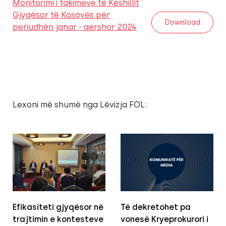
Monitorimi i takimeve të Këshillit
Gjyqësor të Kosovës për
Download
periudhën janar - qershor 2024
Lexoni më shumë nga Lëvizja FOL:
Efikasiteti gjyqësor në
Të dekretohet pa
trajtimin e kontesteve
vonesë Kryeprokurori i