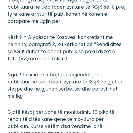
publikuara në ueb faqen zyrtare të KGjK-së, 8 prej
tyre kanë arritur të publikohen në kohën e
paraparë me Ligjin për
Këshillin Gjyqësor të Kosovës, konkretisht me
nenin 14, paragrafi 2, ku kërkohet që ‘’Rendi ditës
së KGjK duhet të bëhet publik së paku dyzet e
tetë (48) orë para takimit.
Nga 9 takimet e mbajtura, agjendat janë
publikuar në ueb faqen zyrtare të KGjK në gjuhen
shqipe dhe në gjuhen serbe, sic dhe parashihet
me ligj.
Gjatë kësaj periudhe të monitorimit, 10 pika të
rendit të ditës kanë qenë të mbyllura për
publikun. Kurse vetëm disa vendime janë