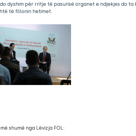
do dyshim për rritje të pasurisë organet e ndjekjes do ta 
htë të fillonin hetimet.
 më shumë nga Lëvizja FOL: