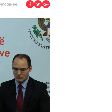
rndaje në: