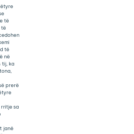
këtyre
se
e të
 të
ocedohen
kemi
d të
në në
tij, ka
tona,
së prerë
ëtyre
rritje sa
ë
t janë