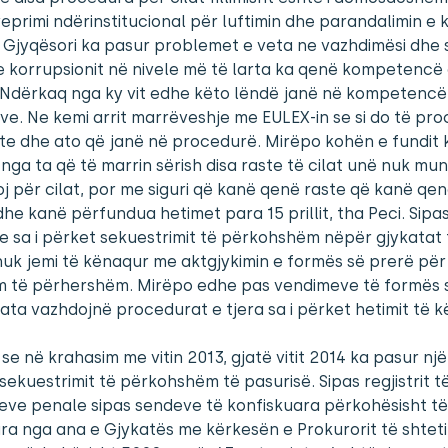
primi ndërinstitucional për luftimin dhe parandalimin e 
 Gjyqësori ka pasur problemet e veta ne vazhdimësi dhe 
e korrupsionit në nivele më të larta ka qenë kompetencë 
 Ndërkaq nga ky vit edhe këto lëndë janë në kompetencë
e. Ne kemi arrit marrëveshje me EULEX-in se si do të pr
te dhe ato që janë në procedurë. Mirëpo kohën e fundit 
nga ta që të marrin sërish disa raste të cilat unë nuk mun
oj për cilat, por me siguri që kanë qenë raste që kanë qe
he kanë përfundua hetimet para 15 prillit, tha Peci. Sipas 
te sa i përket sekuestrimit të përkohshëm nëpër gjykatat 
uk jemi të kënaqur me aktgjykimin e formës së prerë për
im të përhershëm. Mirëpo edhe pas vendimeve të formës 
ata vazhdojnë procedurat e tjera sa i përket hetimit të k
 se në krahasim me vitin 2013, gjatë vitit 2014 ka pasur një 
 sekuestrimit të përkohshëm të pasurisë. Sipas regjistrit t
eve penale sipas sendeve të konfiskuara përkohësisht të
a nga ana e Gjykatës me kërkesën e Prokurorit të shteti