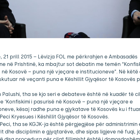
ë, 21 prill 2015 – Lëvizja FOL me përkrahjen e Ambasadës
e në Prishtinë, ka mbajtur sot debatin me temën “Konfisk
 në Kosovë – puna një vjeçare e institucioneve”. Në këtë
skutuar në veçanti puna e Këshillit Gjyqësor të Kosovës pë
 Palushi, tha se kjo seri e debateve është në kuadër të cik
 ‘Konfiskimi i pasurisë në Kosovë – puna një vjeçare e
ioneve, kësaj radhe puna e gjykatave të Kosovës ku i ftua
 Peci Kryesues i Këshillit Gjyqësor të Kosovës.
 Peci, tha se KGJK-ja është përgjegjëse për administrimin 
it dhe disciplimin e gjyqtarëve, dhe sipas ligjeve në fuqi, 
 disa procedura për cilat fillimisht është i domosdoshëm