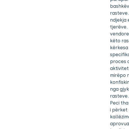
bashkëve
rasteve.
ndjekja 
tjerëve.
vendorev
këto ras
kërkesa 
specifik
proces d
aktivite
mirëpo n
konfisk
nga gjyk
rasteve.
Peci tha
i përket
kallëzim
aprovuar