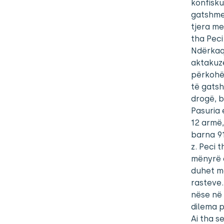
konfisku
gatshme 
tjera me
tha Peci
Ndërkaq 
aktakuz
përkohës
të gatsh
drogë, b
Pasuria 
12 armë,
barna 91
z. Peci 
mënyrë q
duhet më
rasteve. 
nëse në 
dilema p
Ai tha s