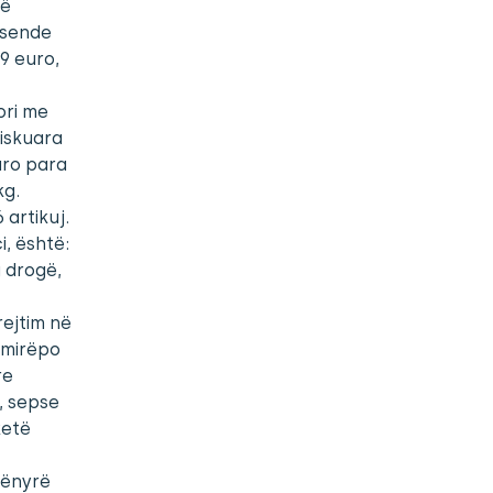
të
ësende
9 euro,
ori me
iskuara
uro para
kg.
 artikuj.
i, është:
 drogë,
rejtim në
 mirëpo
re
ë, sepse
ketë
mënyrë