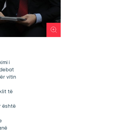
imi i
 debat
r vitin
lit të
r është
e
janë