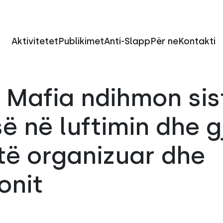
Aktivitetet
Publikimet
Anti-Slapp
Për ne
Kontakti
ti Mafia ndihmon si
së në luftimin dhe 
 të organizuar dhe
onit