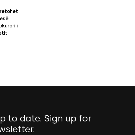
retohet
nesë
kurori i
etit
p to date. Sign up for
wsletter.