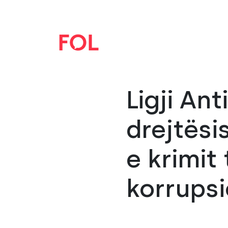
Ligji An
drejtësi
e krimit
korrupsi