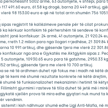
a përkohësisht 5002 armë, 63 automjete, 4 shtëpi, para 
117 491.60 euro, 61.58 kg drogë, barna 20 449 artikuj, gj
 vlerë 98 153.00 euro e që në total arrin shumën 756 105.1
.
sipas regjistrit të kallëzimeve penale për të cilat prokur
ë ka kërkuar konfiskim të përhershëm të sendeve të konf
isht janë konfiskuar: 24 armë, 41 automjete, 21 920.24 e
me, rreth 1.2 milion para nga llogari rrjedhëse, 21 309.84 
arna 10 991 artikuj, dhe gjësende tjera me vlerë 22 301.86
e konfiskuar nga ana e Gjykatës me Aktgjykim sipas z. Pec
 5 automjete, 10930.65 euro para të gatshme, 2950.33 kg
52 artikuj, gjësende tjera me vlerë 10 700 artikuj.
tha se në të ardhmen duhet një fokus me i madh në këtë d
ë të kemi më shumë rezultate konkrete në këtë drejtim,
 shumë të funksionalizohet mekanizimin i hetimit të këty
Fillimisht gjurmimi i rasteve të tilla duhet të jetë më i mir
gjykatë sjellën prova të mira edhe gjyqtari nuk mund ta 
ër vendimin.
e sistemit i kish ndihmuar shumë edhe Ligji Anti-Mafia, në 