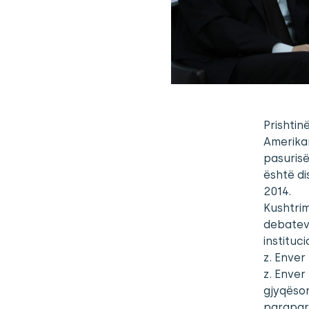
Prishtin
Amerikan
pasurisë
është di
2014.
Kushtrim
debateve
instituc
z. Enver
z. Enver
gjyqësor
paraparë