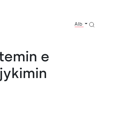
Alb
stemin e
gjykimin