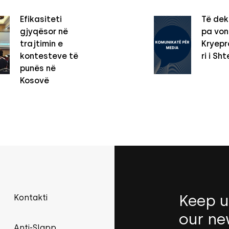
Efikasiteti
Të dek
gjyqësor në
pa vo
trajtimin e
Kryepro
kontesteve të
ri i Sht
punës në
Kosovë
Keep u
Kontakti
our ne
Anti-Slapp