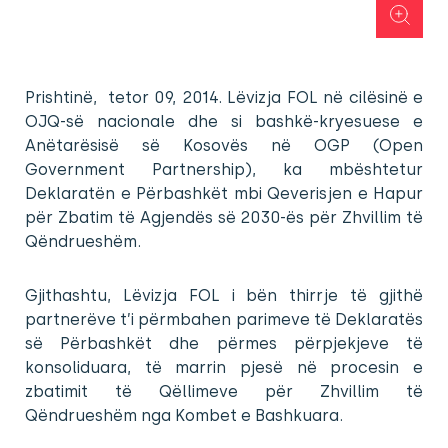
Prishtinë, tetor 09, 2014. Lëvizja FOL në cilësinë e
OJQ-së nacionale dhe si bashkë-kryesuese e
Anëtarësisë së Kosovës në OGP (Open
Government Partnership), ka mbështetur
Deklaratën e Përbashkët mbi Qeverisjen e Hapur
për Zbatim të Agjendës së 2030-ës për Zhvillim të
Qëndrueshëm.
Gjithashtu, Lëvizja FOL i bën thirrje të gjithë
partnerëve t’i përmbahen parimeve të Deklaratës
së Përbashkët dhe përmes përpjekjeve të
konsoliduara, të marrin pjesë në procesin e
zbatimit të Qëllimeve për Zhvillim të
Qëndrueshëm nga Kombet e Bashkuara.