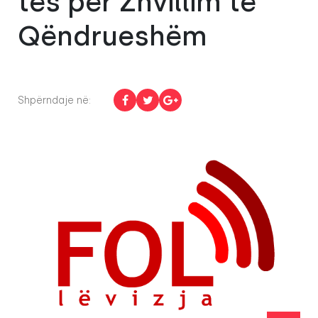
tës për Zhvillim të
Qëndrueshëm
Shpërndaje në: