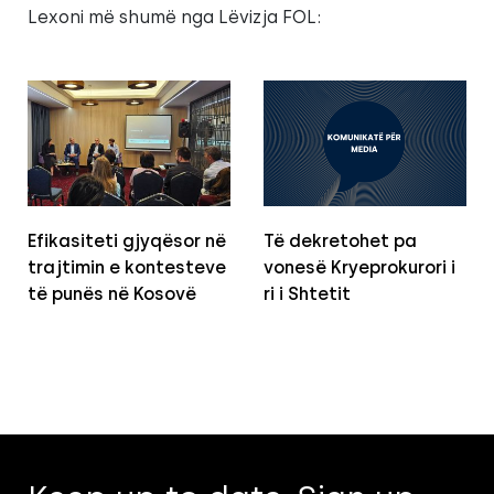
Lexoni më shumë nga Lëvizja FOL:
Efikasiteti gjyqësor në
Të dekretohet pa
trajtimin e kontesteve
vonesë Kryeprokurori i
të punës në Kosovë
ri i Shtetit