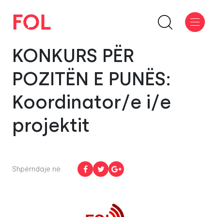
KONKURS PËR
POZITËN E PUNËS:
Koordinator/e i/e
projektit
Shpërndaje në: