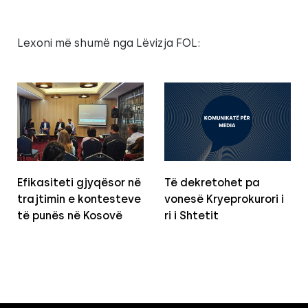
Lexoni më shumë nga Lëvizja FOL:
Efikasiteti gjyqësor në
Të dekretohet pa
trajtimin e kontesteve
vonesë Kryeprokurori i
të punës në Kosovë
ri i Shtetit