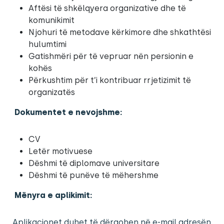
Aftësi të shkëlqyera organizative dhe të
komunikimit
Njohuri të metodave kërkimore dhe shkathtësi
hulumtimi
Gatishmëri për të vepruar nën persionin e
kohës
Përkushtim për t’i kontribuar rrjetizimit të
organizatës
Dokumentet e nevojshme:
CV
Letër motivuese
Dëshmi të diplomave universitare
Dëshmi të punëve të mëhershme
Mënyra e aplikimit:
Aplikacionet duhet të dërgohen në e-mail adresën