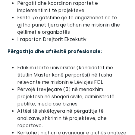
Përgatit dhe koordinon raportet e
implementimit të projekteve
Është i/e gatshme që të angazhohet në të
gjitha punët tjera që lidhen me misionin dhe
qëllimet e organizatës
I raporton Drejtorit Ekzekutiv
Përgatitja dhe aftësitë profesionale:
Edukim i lartë universitar (kandidatët me
titullin Master kanë përparësi) në fusha
relevante me misionin e Lëvizjes FOL
Përvojë trevjeçare (3) në menaxhim
projektesh në shoqëri civile, administratë
publike, media ose biznes.
Aftësi të shkëlqyera në përgatitje të
analizave, shkrimin të projekteve, dhe
raporteve.
Kërkohet njohuri e avancuar e gjuhës angleze