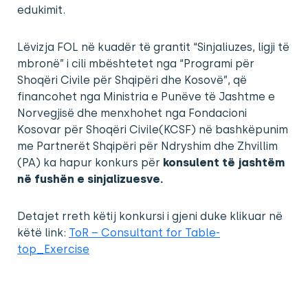
edukimit.
Lëvizja FOL në kuadër të grantit “Sinjaliuzes, ligji të
mbronë” i cili mbështetet nga “Programi për
Shoqëri Civile për Shqipëri dhe Kosovë”, që
financohet nga Ministria e Punëve të Jashtme e
Norvegjisë dhe menxhohet nga Fondacioni
Kosovar për Shoqëri Civile(KCSF) në bashkëpunim
me Partnerët Shqipëri për Ndryshim dhe Zhvillim
(PA) ka hapur konkurs për
konsulent të jashtëm
në fushën e sinjalizuesve.
Detajet rreth këtij konkursi i gjeni duke klikuar në
këtë link:
ToR – Consultant for Table-
top_Exercise