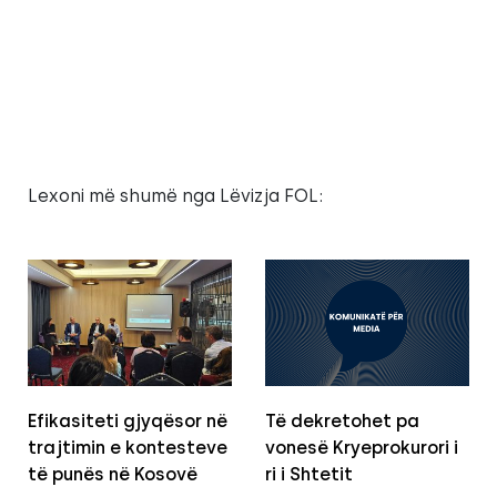
Lexoni më shumë nga Lëvizja FOL:
Efikasiteti gjyqësor në
Të dekretohet pa
trajtimin e kontesteve
vonesë Kryeprokurori i
të punës në Kosovë
ri i Shtetit