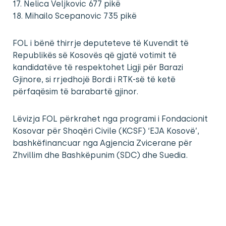
17. Nelica Veljkovic 677 pikë
18. Mihailo Scepanovic 735 pikë
FOL i bënë thirrje deputeteve të Kuvendit të
Republikës së Kosovës që gjatë votimit të
kandidatëve të respektohet Ligji për Barazi
Gjinore, si rrjedhojë Bordi i RTK-së të ketë
përfaqësim të barabartë gjinor.
Lëvizja FOL përkrahet nga programi i Fondacionit
Kosovar për Shoqëri Civile (KCSF) ‘EJA Kosovë’,
bashkëfinancuar nga Agjencia Zvicerane për
Zhvillim dhe Bashkëpunim (SDC) dhe Suedia.