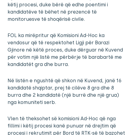
këtij procesi, duke bërë që edhe poentimi i
kandidatëve të bëhet në prezencë të
monitoruesve të shoqërisë civile.
FOL ka mirëpritur që Komisioni Ad-Hoc ka
vendosur që të respektohet Ligji për Barazi
Gjinore në këtë proces, duke dërguar në Kuvend
për votim një listë me përbërje të barabartë me
kandidatët gra dhe burra.
Në listën e ngushtë që shkon në Kuvend, janë 16
kandidatë shqiptar, prej të cilëve 8 gra dhe 8
burra dhe 2 kandidatë (një burrë dhe një grua)
nga komuniteti serb.
Vlen të theksohet së komisioni Ad-Hoc që nga
fillimi i këtij procesi kanë punuar në drejtim që
procesi i rekrutimit për Bord të RTK-së të bazohet