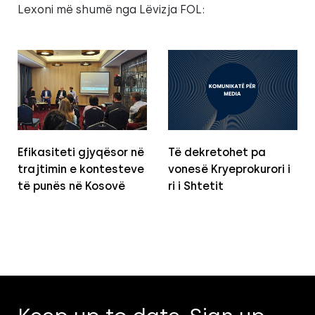
Lexoni më shumë nga Lëvizja FOL:
Efikasiteti gjyqësor në
Të dekretohet pa
trajtimin e kontesteve
vonesë Kryeprokurori i
të punës në Kosovë
ri i Shtetit