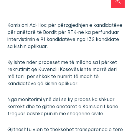
Komisioni Ad-Hoc për përzgjedhjen e kandidatëve
për anëtarë të Bordit për RTK-në ka përfunduar
intervistimin e 91 kandidatëve nga 132 kandidatë
sa kishin aplikuar.
Ky ishte ndër proceset më të mëdha sa i përket
rekrutimit që Kuvendi i Kosovës ishte marrë deri
më tani, për shkak të numrit të madh të
kandidatëve që kishin aplikuar.
Nga monitorimi ynë del se ky proces ka shkuar
korrekt dhe të gjithë anëtarët e Komisionit kanë
treguar bashkëpunim me shoqërinë civile.
Gjithashtu vlen të theksohet transparenca e tërë