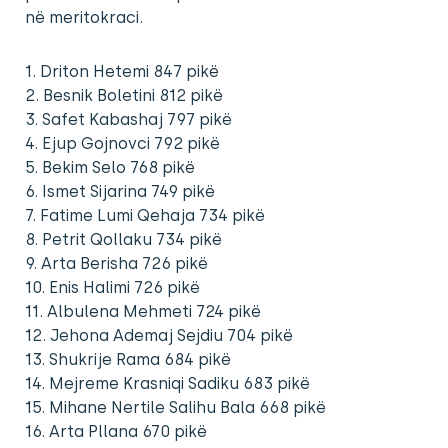
në meritokraci.
1. Driton Hetemi 847 pikë
2. Besnik Boletini 812 pikë
3. Safet Kabashaj 797 pikë
4. Ejup Gojnovci 792 pikë
5. Bekim Selo 768 pikë
6. Ismet Sijarina 749 pikë
7. Fatime Lumi Qehaja 734 pikë
8. Petrit Qollaku 734 pikë
9. Arta Berisha 726 pikë
10. Enis Halimi 726 pikë
11. Albulena Mehmeti 724 pikë
12. Jehona Ademaj Sejdiu 704 pikë
13. Shukrije Rama 684 pikë
14. Mejreme Krasniqi Sadiku 683 pikë
15. Mihane Nertile Salihu Bala 668 pikë
16. Arta Pllana 670 pikë