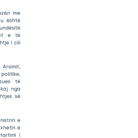
yezën me
ku është
mundësitë
jet e të
je i cili
Arsimit,
olitike,
ësues të
ekaj nga
htjes së
nistrin e
uxhetin e
artimi i