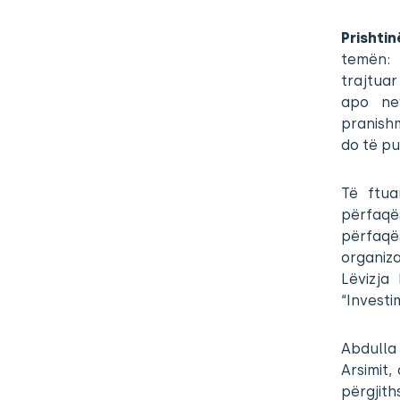
Prishti
temën: 
trajtuar
apo nev
pranishm
do të pu
Të ftua
përfaqë
përfaqë
organiz
Lëvizja
“Investi
Abdulla 
Arsimit,
përgjit