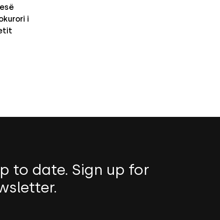
nesë
kurori i
etit
p to date. Sign up for
wsletter.