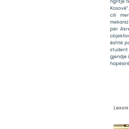
ngritje 
Kosovë”. 
cili me
mekaniz
për Akre
objektiv
është pa
student 
gjendje 
hapësirë
Lexoni