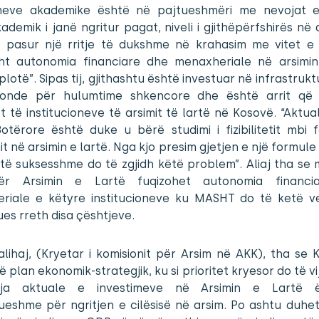
eve akademike është në pajtueshmëri me nevojat e
kademik i janë ngritur pagat, niveli i gjithëpërfshirës në 
a pasur një rritje të dukshme në krahasim me vitet e 
sht autonomia financiare dhe menaxheriale në arsimin
plotë”. Sipas tij, gjithashtu është investuar në infrastrukt
onde për hulumtime shkencore dhe është arrit që
et të institucioneve të arsimit të lartë në Kosovë. “Aktua
otërore është duke u bërë studimi i fizibilitetit mbi 
it në arsimin e lartë. Nga kjo presim gjetjen e një formule 
të suksesshme do të zgjidh këtë problem”. Aliaj tha se 
 për Arsimin e Lartë fuqizohet autonomia financi
riale e këtyre institucioneve ku MASHT do të ketë v
es rreth disa çështjeve.
lihaj, (Kryetar i komisionit për Arsim në AKK), tha se 
ë plan ekonomik-strategjik, ku si prioritet kryesor do të vij
ndja aktuale e investimeve në Arsimin e Lartë 
ueshme për ngritjen e cilësisë në arsim. Po ashtu duhet