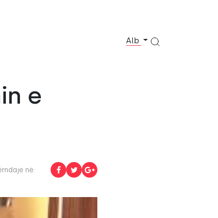
Alb
in e
rndaje në: