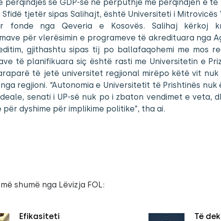
të përqindjes se GDP-së në përputhje me përqindjen e të 
Sfidë tjetër sipas Salihajt, është Universiteti i Mitrovicës 
rr fonde nga Qeveria e Kosovës. Salihaj kërkoj kr
mave për vlerësimin e programeve të akredituara nga Ag
ditim, gjithashtu sipas tij po ballafaqohemi me mos re
ave të planifikuara siç është rasti me Universitetin e Prizr
raparë të jetë universitet regjional mirëpo këtë vit nuk
nga regjioni. “Autonomia e Universitetit të Prishtinës nuk
ideale, senati i UP-së nuk po i zbaton vendimet e veta, d
 për dyshime për implikime politike”, tha ai.
 më shumë nga Lëvizja FOL:
Efikasiteti
Të dek