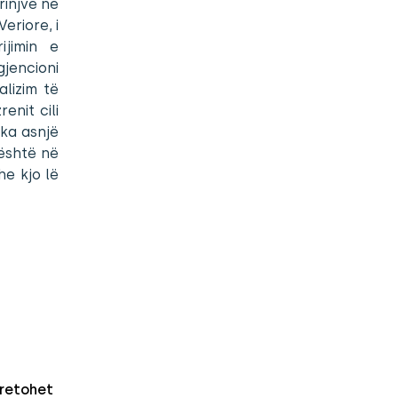
rinjve në
Veriore, i
ijimin e
jencioni
alizim të
enit cili
 ka asnjë
 është në
he kjo lë
retohet