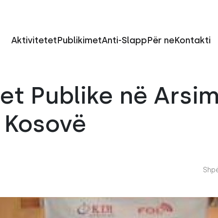
Aktivitetet
Publikimet
Anti-Slapp
Për ne
Kontakti
et Publike në Arsim
ë Kosovë
Shpë