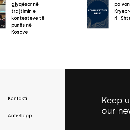
gjyqësor në
pa vo
trajtimin e
Kryepro
kontesteve të
ri i Sht
punës në
Kosovë
Keep u
Kontakti
our ne
Anti-Slapp