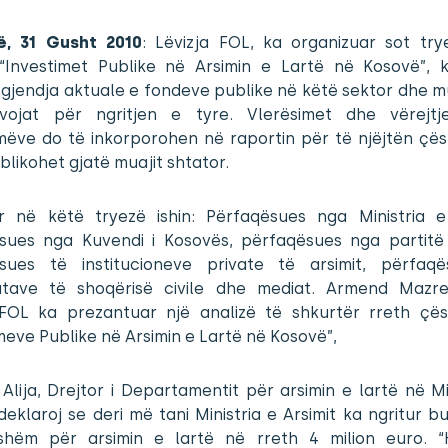
në, 31 Gusht 2010
: Lëvizja FOL, ka organizuar sot tr
“Investimet Publike në Arsimin e Lartë në Kosovë”, 
 gjendja aktuale e fondeve publike në këtë sektor dhe 
ojat për ngritjen e tyre. Vlerësimet dhe vërejt
ëve do të inkorporohen në raportin për të njëjtën çësht
blikohet gjatë muajit shtator.
r në këtë tryezë ishin: Përfaqësues nga Ministria e 
sues nga Kuvendi i Kosovës, përfaqësues nga partitë p
sues të institucioneve private të arsimit, përfaq
atave të shoqërisë civile dhe mediat. Armend Mazr
 FOL ka prezantuar një analizë të shkurtër rreth çës
meve Publike në Arsimin e Lartë në Kosovë”,
Alija, Drejtor i Departamentit për arsimin e lartë në Mi
 deklaroj se deri më tani Ministria e Arsimit ka ngritur b
hshëm për arsimin e lartë në rreth 4 milion euro. “H