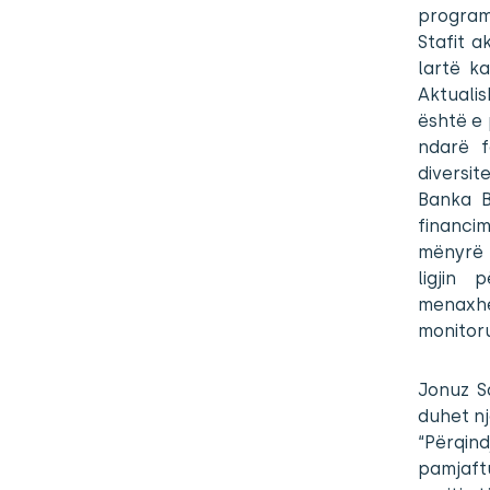
program
Stafit a
lartë k
Aktuali
është e 
ndarë f
diversit
Banka B
financim
mënyrë 
ligjin
menaxhe
monitoru
Jonuz Sa
duhet nj
“Përqi
pamjaft