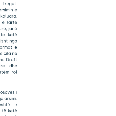
 tregut.
arsimin e
kaluara.
 e lartë
urë, janë
 të ketë
lisht nga
format e
e cila në
me Draft
are dhe
etëm rol
Kosovës i
e arsimi.
është e
 të ketë