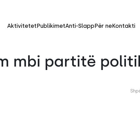
Aktivitetet
Publikimet
Anti-Slapp
Për ne
Kontakti
 mbi partitë politi
Shpë