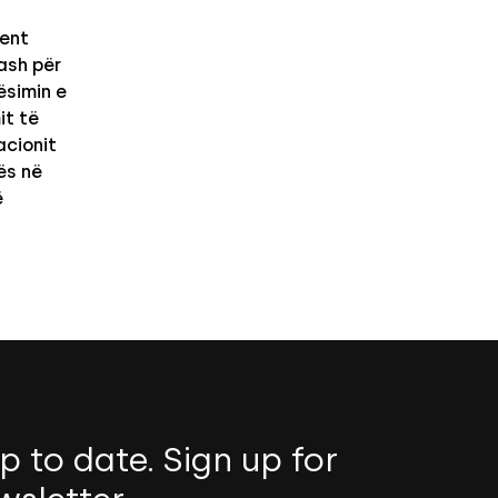
ent
kash për
ësimin e
it të
acionit
ës në
ë
p to date. Sign up for