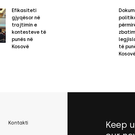
Efikasiteti
Dokum
gjyqësor në
politi
trajtimin e
përmir
kontesteve të
zbatim
punës në
legjisl
Kosovë
të pun
Kosov
Keep u
Kontakti