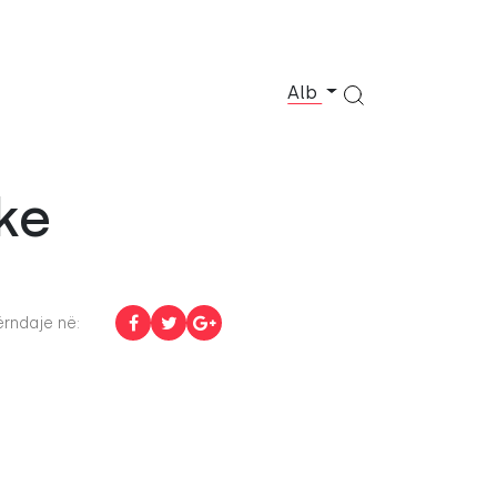
Alb
ke
rndaje në: