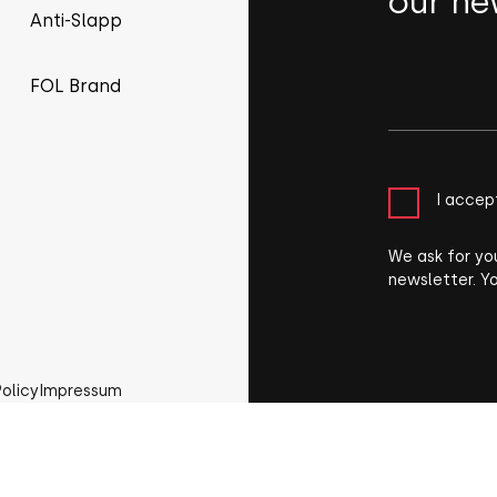
our ne
Anti-Slapp
FOL Brand
I accep
We ask for yo
newsletter. Y
Policy
Impressum