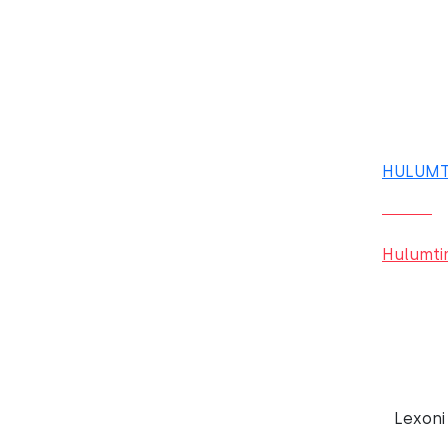
HULUMTI
Hulumtim
Lexoni